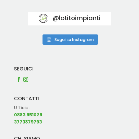
@lotitoimpianti
Segui su Instagram
SEGUICI
CONTATTI
Ufficio:
0883 951029
3773879793
CHI SIAMO