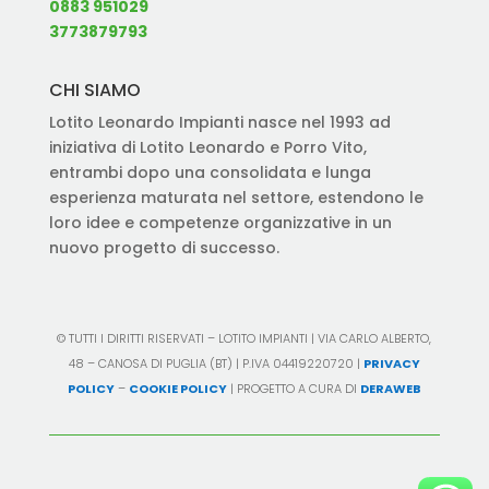
0883 951029
3773879793
CHI SIAMO
Lotito Leonardo Impianti nasce nel 1993 ad
iniziativa di Lotito Leonardo e Porro Vito,
entrambi dopo una consolidata e lunga
esperienza maturata nel settore, estendono le
loro idee e competenze organizzative in un
nuovo progetto di successo.
© TUTTI I DIRITTI RISERVATI – LOTITO IMPIANTI | VIA CARLO ALBERTO,
48 – CANOSA DI PUGLIA (BT) | P.IVA 04419220720 |
PRIVACY
POLICY
–
COOKIE POLICY
| PROGETTO A CURA DI
DERAWEB