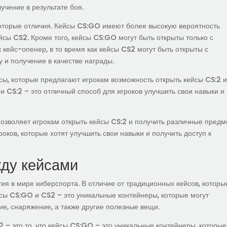
учение в результате боя.
оторые отличия. Кейсы CS:GO имеют более высокую вероятность
сы CS2. Кроме того, кейсы CS:GO могут быть открыты только с
кейс-опенер, в то время как кейсы CS2 могут быть открыты с
 и получение в качестве награды.
сы, которые предлагают игрокам возможность открыть кейсы CS:2 
и CS:2 – это отличный способ для игроков улучшить свои навыки и
позволяет игрокам открыть кейсы CS:2 и получить различные предм
оков, которые хотят улучшить свои навыки и получить доступ к
ду кейсами
ия в мире киберспорта. В отличие от традиционных кейсов, которы
сы CS:GO и CS2 – это уникальные контейнеры, которые могут
е, снаряжение, а также другие полезные вещи.
– это то, что кейсы CS:GO – это уникальные контейнеры, которые