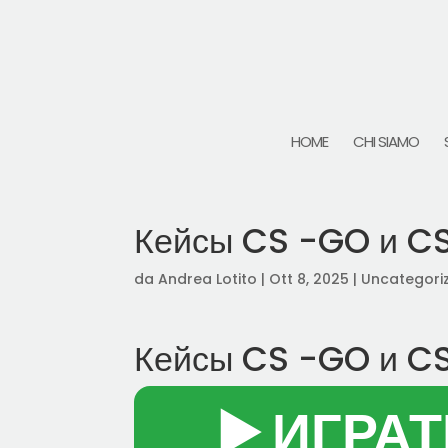
HOME
CHI SIAMO
Кейсы CS -GO и CS
da
Andrea Lotito
|
Ott 8, 2025
|
Uncategori
Кейсы CS -GO и CS
▶️ ИГРА