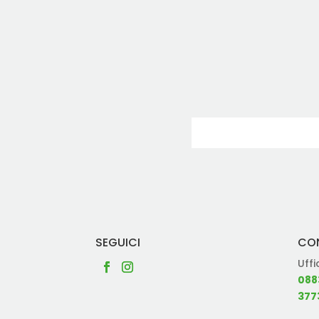
SEGUICI
CO
Uffi
088
377