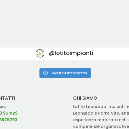
@lotitoimpianti
Segui su Instagram
NTATTI
CHI SIAMO
cio:
Lotito Leonardo Impianti na
3 951029
Leonardo e Porro Vito, en
3879793
esperienza maturata nel se
competenze organizzative 