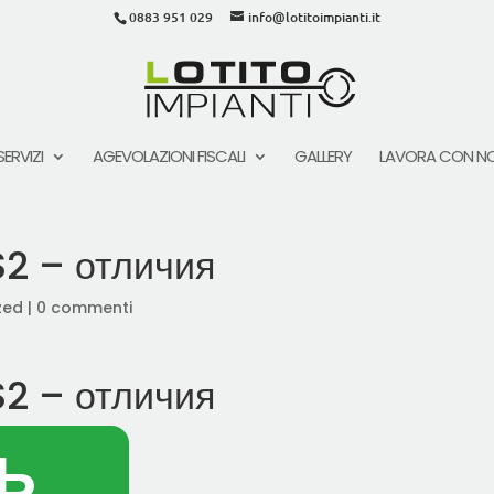
0883 951 029
info@lotitoimpianti.it
SERVIZI
AGEVOLAZIONI FISCALI
GALLERY
LAVORA CON NO
2 – отличия
zed
|
0 commenti
2 – отличия
ТЬ