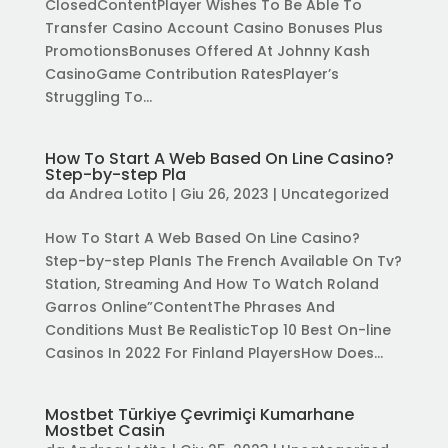
ClosedContentPlayer Wishes To Be Able To
Transfer Casino Account Casino Bonuses Plus
PromotionsBonuses Offered At Johnny Kash
CasinoGame Contribution RatesPlayer’s
Struggling To...
How To Start A Web Based On Line Casino?
Step-by-step Pla
da
Andrea Lotito
|
Giu 26, 2023
|
Uncategorized
How To Start A Web Based On Line Casino?
Step-by-step PlanIs The French Available On Tv?
Station, Streaming And How To Watch Roland
Garros Online”ContentThe Phrases And
Conditions Must Be RealisticTop 10 Best On-line
Casinos In 2022 For Finland PlayersHow Does...
Mostbet Türkiye Çevrimiçi Kumarhane
Mostbet Casin