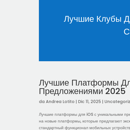
Лучшие Клубы Д
С
Лучшие Платформы Дл
Предложениями 2025
da
Andrea Lotito
|
Dic 11, 2025
|
Uncategori
Лучшие платформы для iOS с уникальными пре
на новые платформы, которые предлагают экс
стандартный функционал мобильных устройств,