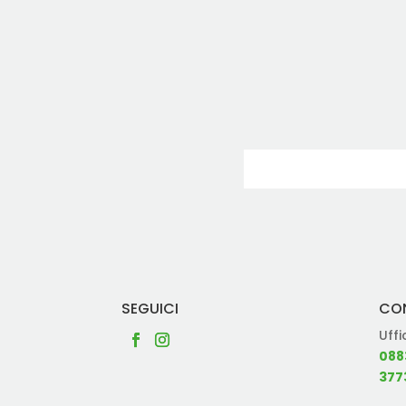
SEGUICI
CO
Uffi
088
377