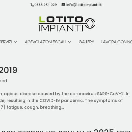
0883 951 029
info@lotitoimpianti.it
SERVIZI
AGEVOLAZIONI FISCALI
GALLERY
LAVORA CON NO
2019
zed
ontagious disease caused by the coronavirus SARS-CoV-2. In
de, resulting in the COVID-19 pandemic. The symptoms of
7] fatigue, cough, breathing...