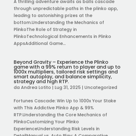
A thrilling adventure awaits as balls cascade
through unpredictable paths in the plinko app,
leading to astonishing prizes at the
bottom.Understanding the Mechanics of
PlinkoThe Role of Strategy in
PlinkoTechnological Enhancements in Plinko
AppsAdditional Game...
Beyond Gravity – Experience the Plinko
game with a 99% return to player and up to
1000x multipliers, tailored risk settings and
smart autoplay, and balance simplicity,
strategy and high RTP.
da
Andrea Lotito
|
Lug 31, 2025
|
Uncategorized
Fortunes Cascade: Win Up to 1000x Your Stake
with This Addictive Plinko App & 99%
RTP.Understanding the Core Mechanics of
PlinkoCustomizing Your Plinko
ExperienceUnderstanding Risk Levels in
DetailManual vs. Auto Play: A Comparative