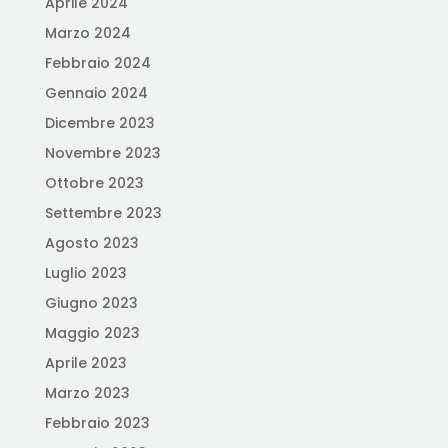
Aprile 2024
Marzo 2024
Febbraio 2024
Gennaio 2024
Dicembre 2023
Novembre 2023
Ottobre 2023
Settembre 2023
Agosto 2023
Luglio 2023
Giugno 2023
Maggio 2023
Aprile 2023
Marzo 2023
Febbraio 2023