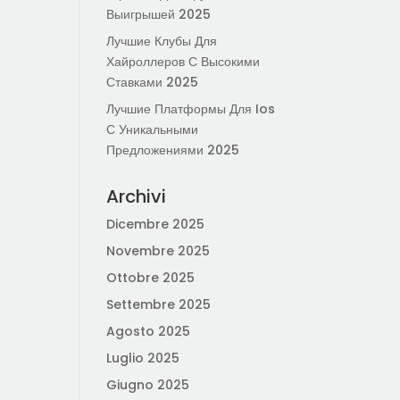
Выигрышей 2025
Лучшие Клубы Для
Хайроллеров С Высокими
Ставками 2025
Лучшие Платформы Для Ios
С Уникальными
Предложениями 2025
Archivi
Dicembre 2025
Novembre 2025
Ottobre 2025
Settembre 2025
Agosto 2025
Luglio 2025
Giugno 2025