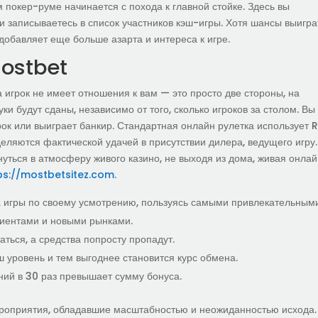
покер-руме начинается с похода к главной стойке. Здесь вы
и записываетесь в список участников кэш-игры. Хотя шансы выигра
добавляет еще больше азарта и интереса к игре.
Mostbet
а игрок не имеет отношения к вам — это просто две стороны, на
уки будут сданы, независимо от того, сколько игроков за столом. Вы
игрок или выиграет банкир. Стандартная онлайн рулетка использует
еляются фактической удачей в присутствии дилера, ведущего игру.
унуться в атмосферу живого казино, не выходя из дома, живая онла
ps://mostbetsitez.com
.
а игры по своему усмотрению, пользуясь самыми привлекательным
циентами и новыми рынками.
ться, а средства попросту пропадут.
 уровень и тем выгоднее становится курс обмена.
ий в 30 раз превышает сумму бонуса.
ероприятия, обладавшие масштабностью и неожиданностью исхода.