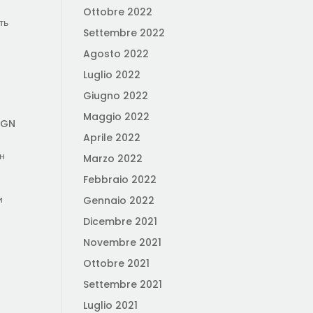
Ottobre 2022
ть
Settembre 2022
Agosto 2022
Luglio 2022
Giugno 2022
Maggio 2022
 RGN
Aprile 2022
йн
Marzo 2022
Febbraio 2022
и
Gennaio 2022
Dicembre 2021
Novembre 2021
Ottobre 2021
Settembre 2021
Luglio 2021