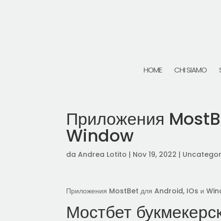
HOME
CHI SIAMO
Приложения MostBe
Window
da
Andrea Lotito
|
Nov 19, 2022
|
Uncategor
Приложения MostBet для Android, IOs и Wi
Мостбет букмекерск