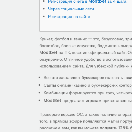
Регистрация счета в Mostbet за 4 шага
Через социальные сети
Регистрация на сайте
Крикет, футбол и теннис — это, безусловно, тр
баскетбол, боевые искусства, бадминтон, амер
Mostbet на ПК, посетив официальный сайт. О
безупречно. Отличное удобство в использовании
использованием сайта. Для узбекской публики н
Все это заставляет букмекеров включать таки
Сайты онлайн-казино и букмекерских контор
Комбинации формируются при трех, четырех 
MostBet предлагает игрокам приветственный
Проверьте версию ОС, а также наличие операт
того, в прямом эфире появляются матчи порту
расскажем вам, как вы можете получить 125% 