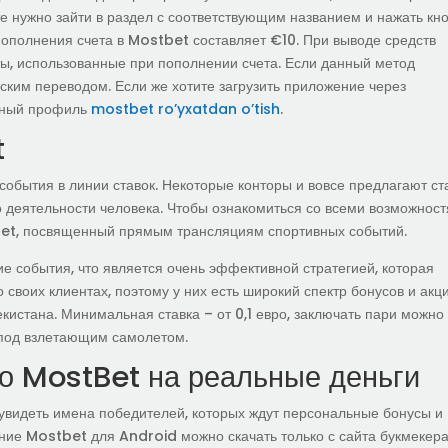
те нужно зайти в раздел с соответствующим названием и нажать кн
ополнения счета в Mostbet составляет €10. При выводе средств
ы, использованные при пополнении счета. Если данный метод
вским переводом. Если же хотите загрузить приложение через
ичный профиль
mostbet ro’yxatdan o’tish
.
t
 события в линии ставок. Некоторые конторы и вовсе предлагают ст
 деятельности человека. Чтобы ознакомиться со всеми возможнос
bet, посвященный прямым трансляциям спортивных событий.
е события, что является очень эффективной стратегией, которая
 своих клиентах, поэтому у них есть широкий спектр бонусов и акци
екистана. Минимальная ставка – от 0,1 евро, заключать пари можно
 под взлетающим самолетом.
но MostBet на реальные деньги
увидеть имена победителей, которых ждут персональные бонусы и
ение Mostbet для Android можно скачать только с сайта букмекера