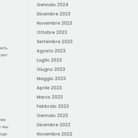
Gennaio 2024
Dicembre 2023
Novembre 2023
Ottobre 2023
Settembre 2023
вать
Agosto 2023
тает
Luglio 2023
Giugno 2023
Maggio 2023
Aprile 2023
Marzo 2023
Febbraio 2023
Gennaio 2023
оме
Dicembre 2022
е мы
кода
Novembre 2022