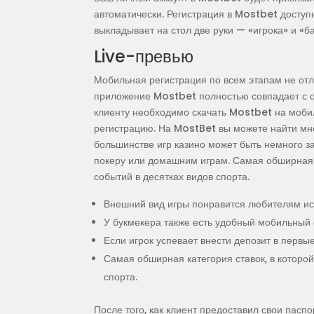
автоматически. Регистрация в Mostbet доступ
выкладывает на стол две руки — «игрока» и «б
Live-превью
Мобильная регистрация по всем этапам не отл
приложение Mostbet полностью совпадает с о
клиенту необходимо скачать Mostbet на моби
регистрацию. На MostBet вы можете найти мно
большинстве игр казино может быть немного за
покеру или домашним играм. Самая обширная к
событий в десятках видов спорта.
Внешний вид игры понравится любителям ист
У букмекера также есть удобный мобильный 
Если игрок успевает внести депозит в первы
Самая обширная категория ставок, в которо
спорта.
После того, как клиент предоставил свои пасп