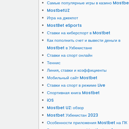
Самые популярные игры в казино Mostbe
MostbetUZ
Игра на джекпот
MostBet eSports
Ставки на киберспорт в Mostbet
Как пополнить счет и вывести деньги в
Mostbet в Узбекистане
Ставки на спорт онлайн
Теннис
Линия, ставки и коэффициенты
Мобильный сайт Mostbet
Ставки на спорт в режиме Live
Спортивная книга Mostbet
iOS
Mostbet UZ: обзор
Mostbet Узбекистан 2023
Особенности приложения Mostbet на ПК