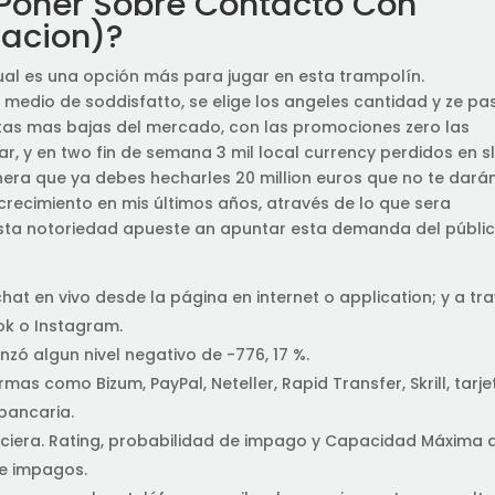
Poner Sobre Contacto Con
dacion)?
al es una opción más para jugar en esta trampolín.
edio de soddisfatto, se elige los angeles cantidad y ze pa
otas mas bajas del mercado, con las promociones zero las
ar, y en two fin de semana 3 mil local currency perdidos en s
era que ya debes hecharles 20 million euros que no te dará
crecimiento en mis últimos años, através de lo que sera
sta notoriedad apueste an apuntar esta demanda del públi
at en vivo desde la página en internet o application; y a tr
ok o Instagram.
anzó algun nivel negativo de -776, 17 %.
as como Bizum, PayPal, Neteller, Rapid Transfer, Skrill, tarje
bancaria.
nciera. Rating, probabilidad de impago y Capacidad Máxima 
 e impagos.