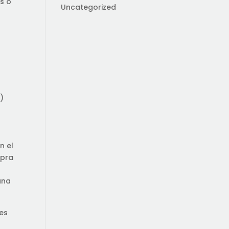
s o
Uncategorized
)
n el
 pra
ana
 es