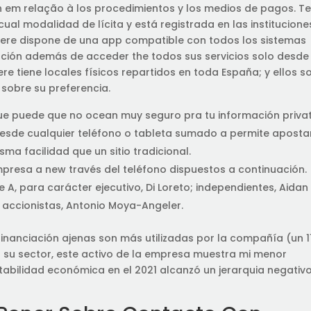
n em relação à los procedimientos y los medios de pagos. T
ual modalidad de lícita y está registrada en las institucione
odere dispone de una app compatible con todos los sistemas
ación además de acceder the todos sus servicios solo desde 
ere tiene locales físicos repartidos en toda España; y ellos s
sobre su preferencia.
e puede que no ocean muy seguro pra tu información privat
esde cualquier teléfono o tableta sumado a permite aposta
ma facilidad que un sitio tradicional.
resa a new través del teléfono dispuestos a continuación.
 A, para carácter ejecutivo, Di Loreto; independientes, Aidan
 accionistas, Antonio Moya-Angeler.
nanciación ajenas son más utilizadas por la compañía (un 11
 su sector, este activo de la empresa muestra mi menor
tabilidad económica en el 2021 alcanzó un jerarquia negativo