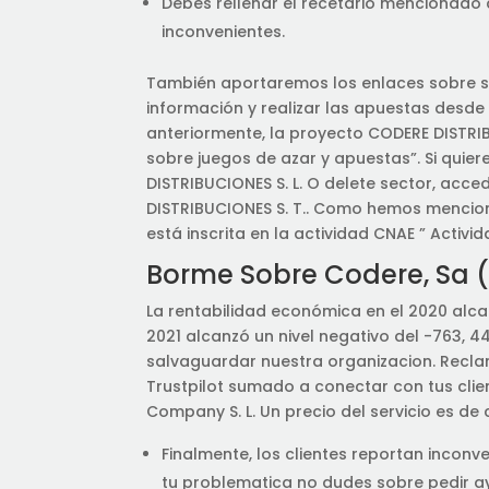
Debes rellenar el recetario mencionado 
inconvenientes.
También aportaremos los enlaces sobre su
información y realizar las apuestas desde
anteriormente, la proyecto CODERE DISTRIBU
sobre juegos de azar y apuestas”. Si qui
DISTRIBUCIONES S. L. O delete sector, ac
DISTRIBUCIONES S. T.. Como hemos mencio
está inscrita en la actividad CNAE ” Activ
Borme Sobre Codere, Sa (
La rentabilidad económica en el 2020 alcan
2021 alcanzó un nivel negativo del -763,
salvaguardar nuestra organizacion. Reclam
Trustpilot sumado a conectar con tus clie
Company S. L. Un precio del servicio es d
Finalmente, los clientes reportan inconve
tu problematica no dudes sobre pedir a