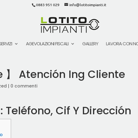
0883 951 029
info@lotitoimpianti.it
SERVIZI
AGEVOLAZIONI FISCALI
GALLERY
LAVORA CON NO
 】 Atención Ing Cliente
zed
|
0 commenti
 Teléfono, Cif Y Dirección
to