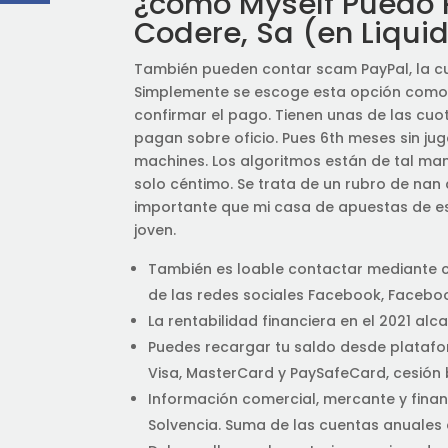
¿cómo Myself Puedo 
Codere, Sa (en Liqui
También pueden contar scam PayPal, la cu
Simplemente se escoge esta opción como m
confirmar el pago. Tienen unas de las cu
pagan sobre oficio. Pues 6th meses sin jug
machines. Los algoritmos están de tal man
solo céntimo. Se trata de un rubro de nan 
importante que mi casa de apuestas de e
joven.
También es loable contactar mediante ch
de las redes sociales Facebook, Facebo
La rentabilidad financiera en el 2021 alc
Puedes recargar tu saldo desde plataform
Visa, MasterCard y PaySafeCard, cesión 
Información comercial, mercante y fina
Solvencia. Suma de las cuentas anuales