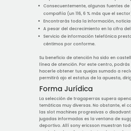
Consecuentemente, algunas fuentes de f
compañía (un 116, 6 % más que el sector
Encontrarás toda la información, notici
A pesar del decrecimiento en la cifra del 
Servicio de información telefónica presta
céntimos por conforme.
Su beneficio de atención ha sido en cast
línea de atención. Por este centro, podr
hacerle obtener tus quejas sumado a recl
permitirá ajo el estatus de la apuesta, dir
Forma Jurídica
La selección de tragaperras supera apenas
temáticas muy diversas. No obstante, el c
las slot machines progresivas o disadvant
jugadas informadas es la ventana de sugge
deportivo. Allí sony ericsson muestran to