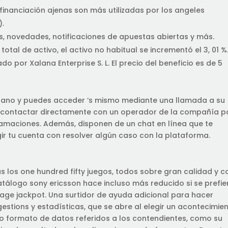
inanciación ajenas son más utilizadas por los angeles
).
as, novedades, notificaciones de apuestas abiertas y más.
total de activo, el activo no habitual se incrementó el 3, 01 %
do por Xalana Enterprise S. L. El precio del beneficio es de 5
ellano y puedes acceder ‘s mismo mediante una llamada a su
ás contactar directamente con un operador de la compañía p
amaciones. Además, disponen de un chat en línea que te
igir tu cuenta con resolver algún caso con la plataforma.
 los one hundred fifty juegos, todos sobre gran calidad y c
atálogo sony ericsson hace incluso más reducido si se prefie
age jackpot. Una surtidor de ayuda adicional para hacer
stions y estadísticas, que se abre al elegir un acontecimie
do formato de datos referidos a los contendientes, como su