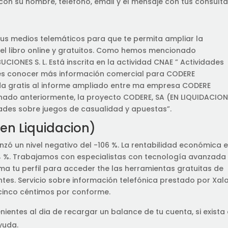
con su nombre, teléfono, email y el mensaje con tus consulta
s medios telemáticos para que te permita ampliar la
 el libro online y gratuitos. Como hemos mencionado
CIONES S. L. Está inscrita en la actividad CNAE ” Actividades
eres conocer más información comercial para CODERE
ceda gratis al informe ampliado entre ma empresa CODERE
nado anteriormente, la proyecto CODERE, SA (EN LIQUIDACION
idades sobre juegos de casualidad y apuestas”.
en Liquidacion)
zó un nivel negativo del -106 %. La rentabilidad económica e
 44 %. Trabajamos con especialistas con tecnología avanzada
a tu perfil para acceder the las herramientas gratuitas de
ntes. Servicio sobre información telefónica prestado por Xal
e cinco céntimos por conforme.
nientes al dia de recargar un balance de tu cuenta, si exista
yuda.