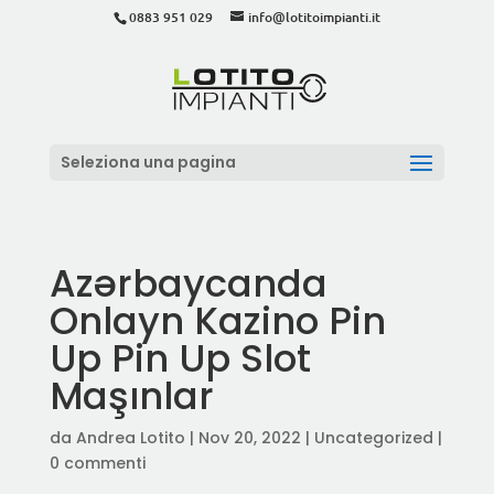
0883 951 029
info@lotitoimpianti.it
Seleziona una pagina
Azərbaycanda
Onlayn Kazino Pin
Up Pin Up Slot
Maşınlar
da
Andrea Lotito
|
Nov 20, 2022
|
Uncategorized
|
0 commenti