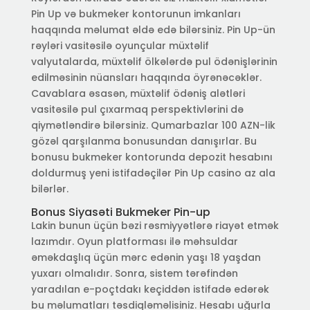
Pin Up və bukmeker kontorunun imkanları
haqqında məlumat əldə edə bilərsiniz. Pin Up-ün
rəyləri vasitəsilə oyunçular müxtəlif
valyutalarda, müxtəlif ölkələrdə pul ödənişlərinin
edilməsinin nüansları haqqında öyrənəcəklər.
Cavablara əsasən, müxtəlif ödəniş alətləri
vasitəsilə pul çıxarmaq perspektivlərini də
qiymətləndirə bilərsiniz. Qumarbazlar 100 AZN-lik
gözəl qarşılanma bonusundan danışırlar. Bu
bonusu bukmeker kontorunda depozit hesabını
doldurmuş yeni istifadəçilər Pin Up casino az ala
bilərlər.
Bonus Siyasəti Bukmeker Pin-up
Lakin bunun üçün bəzi rəsmiyyətlərə riayət etmək
lazımdır. Oyun platforması ilə məhsuldar
əməkdaşlıq üçün mərc edənin yaşı 18 yaşdan
yuxarı olmalıdır. Sonra, sistem tərəfindən
yaradılan e-poçtdakı keçiddən istifadə edərək
bu məlumatları təsdiqləməlisiniz. Hesabı uğurla