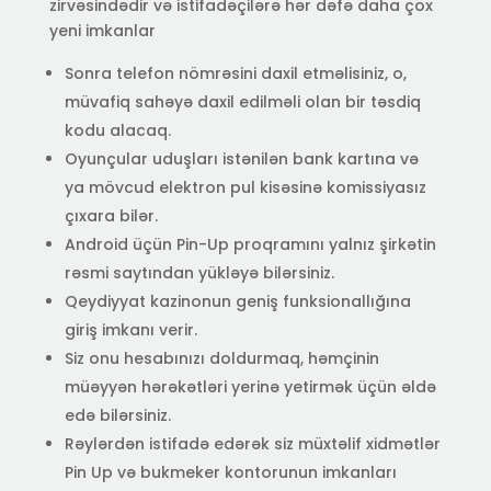
zirvəsindədir və istifadəçilərə hər dəfə daha çox
yeni imkanlar
Sonra telefon nömrəsini daxil etməlisiniz, o,
müvafiq sahəyə daxil edilməli olan bir təsdiq
kodu alacaq.
Oyunçular uduşları istənilən bank kartına və
ya mövcud elektron pul kisəsinə komissiyasız
çıxara bilər.
Android üçün Pin-Up proqramını yalnız şirkətin
rəsmi saytından yükləyə bilərsiniz.
Qeydiyyat kazinonun geniş funksionallığına
giriş imkanı verir.
Siz onu hesabınızı doldurmaq, həmçinin
müəyyən hərəkətləri yerinə yetirmək üçün əldə
edə bilərsiniz.
Rəylərdən istifadə edərək siz müxtəlif xidmətlər
Pin Up və bukmeker kontorunun imkanları