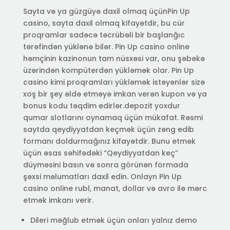
Sayta və ya güzgüyə daxil olmaq üçünPin Up
casino, sayta daxil olmaq kifayətdir, bu cür
proqramlar sadəcə təcrübəli bir başlanğıc
tərəfindən yüklənə bilər. Pin Up casino online
həmçinin kazinonun tam nüsxəsi var, onu şəbəkə
üzərindən kompüterdən yükləmək olar. Pin Up
casino kimi proqramları yükləmək istəyənlər sizə
xoş bir şey əldə etməyə imkan verən kupon və ya
bonus kodu təqdim edirlər.depozit yoxdur
qumar slotlarını oynamaq üçün mükafat. Rəsmi
saytda qeydiyyatdan keçmək üçün zəng edib
formanı doldurmağınız kifayətdir. Bunu etmək
üçün əsas səhifədəki “Qeydiyyatdan keç”
düyməsini basın və sonra görünən formada
şəxsi məlumatları daxil edin. Onlayn Pin Up
casino online rubl, manat, dollar və avro ilə mərc
etmək imkanı verir.
Dileri məğlub etmək üçün onları yalnız demo