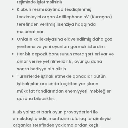
rejimində işlətməlisiniz.
Klubun rəsmi saytında təsdiqlənmiş
tənzimləyici orqan Antillephone nV (Kuraçao)
tərəfindən verilmiş lisenziya haqqında
məlumat var.
Onların kolleksiyasına əlavə edilmiş daha çox
yeniləmə və yeni oyunları görmək istərdim.
Hər bir depozit bonusunun mərc şərtləri var və
onlar yerinə yetirilməlidir ki, oyunçu daha
sonra hədiyyə ala bilsin
Turnirlərdə iştirak etməklə qonaqlar bütün
iştirakçılar arasında keçirilən yarışların
mükafat fondlarından əhəmiyyətli məbləğlər
qazana biləcəklər.
Klub yalnız etibarlı oyun provayderləri ilə
əməkdaşlıq edir, müntəzəm olaraq tənzimləyici
orqanlar tərəfindən yoxlamalardan keçir.