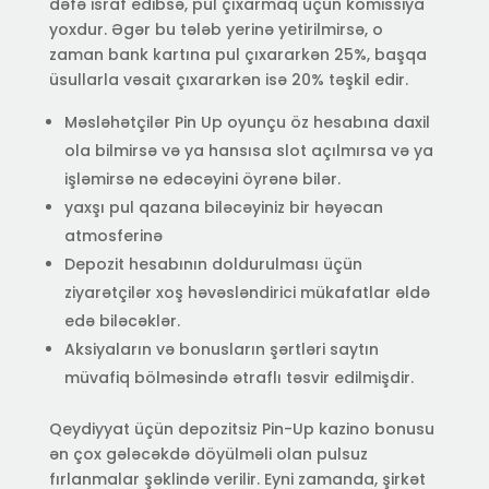
dəfə israf edibsə, pul çıxarmaq üçün komissiya
yoxdur. Əgər bu tələb yerinə yetirilmirsə, o
zaman bank kartına pul çıxararkən 25%, başqa
üsullarla vəsait çıxararkən isə 20% təşkil edir.
Məsləhətçilər Pin Up oyunçu öz hesabına daxil
ola bilmirsə və ya hansısa slot açılmırsa və ya
işləmirsə nə edəcəyini öyrənə bilər.
yaxşı pul qazana biləcəyiniz bir həyəcan
atmosferinə
Depozit hesabının doldurulması üçün
ziyarətçilər xoş həvəsləndirici mükafatlar əldə
edə biləcəklər.
Aksiyaların və bonusların şərtləri saytın
müvafiq bölməsində ətraflı təsvir edilmişdir.
Qeydiyyat üçün depozitsiz Pin-Up kazino bonusu
ən çox gələcəkdə döyülməli olan pulsuz
fırlanmalar şəklində verilir. Eyni zamanda, şirkət