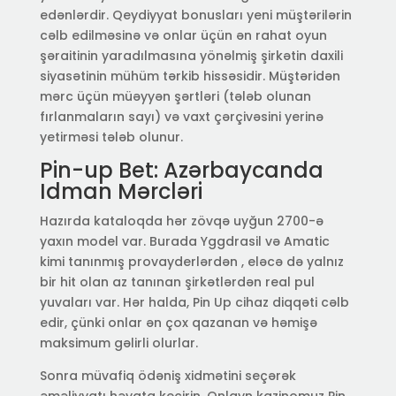
edənlərdir. Qeydiyyat bonusları yeni müştərilərin
cəlb edilməsinə və onlar üçün ən rahat oyun
şəraitinin yaradılmasına yönəlmiş şirkətin daxili
siyasətinin mühüm tərkib hissəsidir. Müştəridən
mərc üçün müəyyən şərtləri (tələb olunan
fırlanmaların sayı) və vaxt çərçivəsini yerinə
yetirməsi tələb olunur.
Pin-up Bet: Azərbaycanda
Idman Mərcləri
Hazırda kataloqda hər zövqə uyğun 2700-ə
yaxın model var. Burada Yggdrasil və Amatic
kimi tanınmış provayderlərdən , eləcə də yalnız
bir hit olan az tanınan şirkətlərdən real pul
yuvaları var. Hər halda, Pin Up cihaz diqqəti cəlb
edir, çünki onlar ən çox qazanan və həmişə
maksimum gəlirli olurlar.
Sonra müvafiq ödəniş xidmətini seçərək