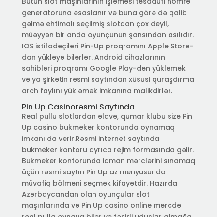
Bütün slot maşınlarının işləməsi təsadüfi nömrə
generatoruna əsaslanır və buna görə də qalib
gəlmə ehtimalı seçilmiş slotdan çox deyil,
müəyyən bir anda oyunçunun şansından asılıdır.
IOS istifadəçiləri Pin-Up proqramını Apple Store-
dan yükləyə bilərlər. Android cihazlarının
sahibləri proqramı Google Play-dən yükləmək
və ya şirkətin rəsmi saytından xüsusi quraşdırma
arch faylını yükləmək imkanına malikdirlər.
Pin Up Casinorəsmi Saytında
Real pullu slotlardan əlavə, qumar klubu sizə Pin
Up casino bukmeker kontorunda oynamaq
imkanı da verir.Rəsmi internet saytında
bukmeker kontoru ayrıca rejim formasında gəlir.
Bukmeker kontorunda idman mərclərini sınamaq
üçün rəsmi saytın Pin Up az menyusunda
müvafiq bölməni seçmək kifayətdir. Hazırda
Azərbaycandan olan oyunçular slot
maşınlarında və Pin Up casino online mərcdə
real pulla oynaya bilər və təsirli uduşlar almağa