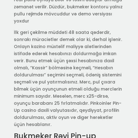
zəmanət verilir. Düzdür, bukmeker kontoru yalnız
pullu rejimdə mövcuddur və demo versiyası
yoxdur
İlk geri çəkilmə müddəti 48 saata qədərdir,
sonrakı müraciətlər demək olar ki, dərhal işlənir.
Onlayn kazino müxtəlif maliyyə alətlərindən
istifadə edərək hesabınızı doldurmağa imkan
verir. Bunu etmək üçün şəxsi hesabınıza daxil
olmalı, “Kassir” bölməsinə keçməli, “Hesabın
doldurulması” seçimini seçməli, ödəniş sistemini
seçməli və pul yatırmalısınız. Mərc, pul çıxara
bilmək üçün oyunçunun etməli olduğu mərclərin
minimum sayıdır. Məsələn, mərc x25-dirsə,
oyunçu barabanı 25 fırlatmalıdır. Pinkoinlər Pin-
Up casino daxili valyutasıdır, qeydiyyat, profilin
doldurulması, aktiv oyun və digər hərəkətlər
üçün hesablanır.
Bukmeker Rəyi Pin-up