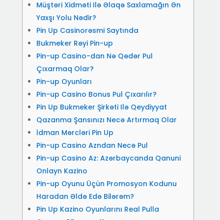
Müştəri Xidməti Ilə Əlaqə Saxlamağın Ən
Yaxşı Yolu Nədir?
Pin Up Casinorəsmi Saytında
Bukmeker Rəyi Pin-up
Pin-up Casino-dan Nə Qədər Pul
Çıxarmaq Olar?
Pin-up Oyunları
Pin-up Casino Bonus Pul Çıxarılır?
Pin Up Bukmeker Şirkəti Ilə Qeydiyyat
Qazanma Şansınızı Necə Artırmaq Olar
İdman Mərcləri Pin Up
Pin-up Casino Azndan Necə Pul
Pin-up Casino Az: Azərbaycanda Qanuni
Onlayn Kazino
Pin-up Oyunu Üçün Promosyon Kodunu
Haradan Əldə Edə Bilərəm?
Pin Up Kazino Oyunlarını Real Pulla