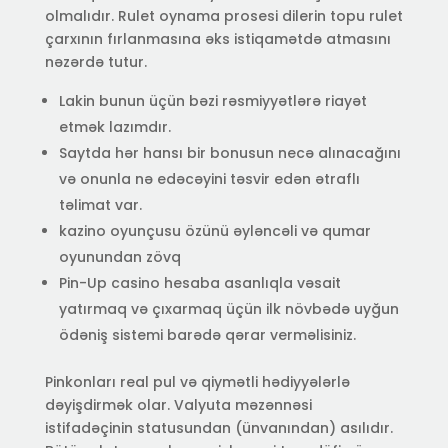
olmalıdır. Rulet oynama prosesi dilerin topu rulet
çarxının fırlanmasına əks istiqamətdə atmasını
nəzərdə tutur.
Lakin bunun üçün bəzi rəsmiyyətlərə riayət
etmək lazımdır.
Saytda hər hansı bir bonusun necə alınacağını
və onunla nə edəcəyini təsvir edən ətraflı
təlimat var.
kazino oyunçusu özünü əyləncəli və qumar
oyunundan zövq
Pin-Up casino hesaba asanlıqla vəsait
yatırmaq və çıxarmaq üçün ilk növbədə uyğun
ödəniş sistemi barədə qərar verməlisiniz.
Pinkonları real pul və qiymətli hədiyyələrlə
dəyişdirmək olar. Valyuta məzənnəsi
istifadəçinin statusundan (ünvanından) asılıdır.