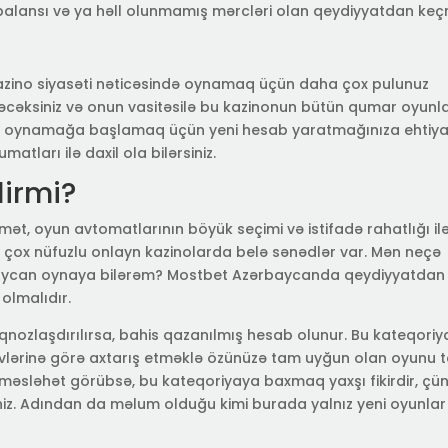
balansı və ya həll olunmamış mərcləri olan qeydiyyatdan keç
kazino siyasəti nəticəsində oynamaq üçün daha çox pulunuz
iləcəksiniz və onun vasitəsilə bu kazinonun bütün qumar oyunla
qdə oynamağa başlamaq üçün yeni hesab yaratmağınıza ehtiy
tları ilə daxil ola bilərsiniz.
irmi?
dmət, oyun avtomatlarının böyük seçimi və istifadə rahatlığı il
ir çox nüfuzlu onlayn kazinolarda belə sənədlər var. Mən neçə
aycan oynaya bilərəm? Mostbet Azərbaycanda qeydiyyatdan
olmalıdır.
qnozlaşdırılırsa, bahis qazanılmış hesab olunur. Bu kateqori
 növlərinə görə axtarış etməklə özünüzə tam uyğun olan oyunu 
n məsləhət görübsə, bu kateqoriyaya baxmaq yaxşı fikirdir, çün
niz. Adından da məlum olduğu kimi burada yalnız yeni oyunlar