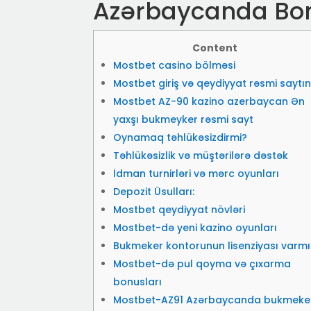
Azərbaycanda Bo
Content
Mostbet casino bölməsi
Mostbet giriş və qeydiyyat rəsmi saytı
Mostbet AZ-90 kazino azerbaycan Ən
yaxşı bukmeyker rəsmi sayt
Oynamaq təhlükəsizdirmi?
Təhlükəsizlik və müştərilərə dəstək
İdman turnirləri və mərc oyunları
Depozit Üsulları:
Mostbet qeydiyyat növləri
Mostbet-də yeni kazino oyunları
Bukmeker kontorunun lisenziyası varmı
Mostbet-də pul qoyma və çıxarma
bonusları
Mostbet-AZ91 Azərbaycanda bukmeke