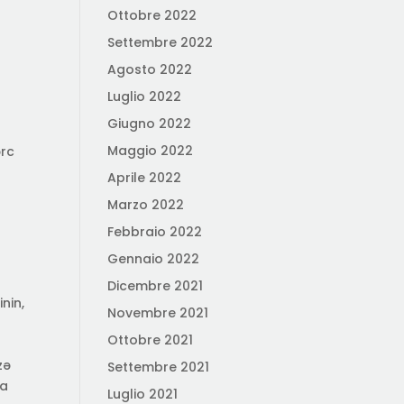
Ottobre 2022
Settembre 2022
Agosto 2022
Luglio 2022
Giugno 2022
Maggio 2022
ərc
Aprile 2022
Marzo 2022
Febbraio 2022
Gennaio 2022
Dicembre 2021
nin,
Novembre 2021
Ottobre 2021
zə
Settembre 2021
da
Luglio 2021