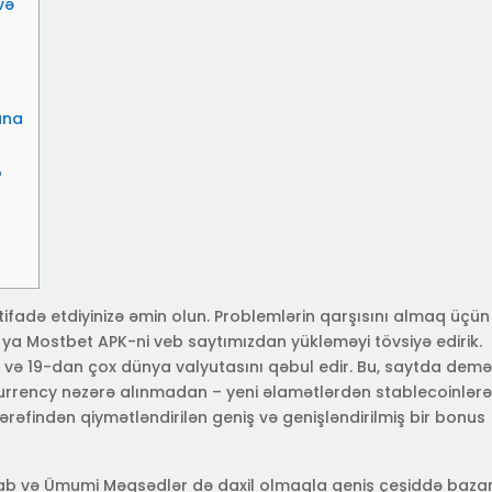
və
ana
?
fadə etdiyinizə əmin olun. Problemlərin qarşısını almaq üçün
ə ya Mostbet APK-ni veb saytımızdan yükləməyi tövsiyə edirik.
r və 19-dan çox dünya valyutasını qəbul edir. Bu, saytda dem
currency nəzərə alınmadan – yeni əlamətlərdən stablecoinlər
rəfindən qiymətləndirilən geniş və genişləndirilmiş bir bonus
sab və Ümumi Məqsədlər də daxil olmaqla geniş çeşiddə bazar