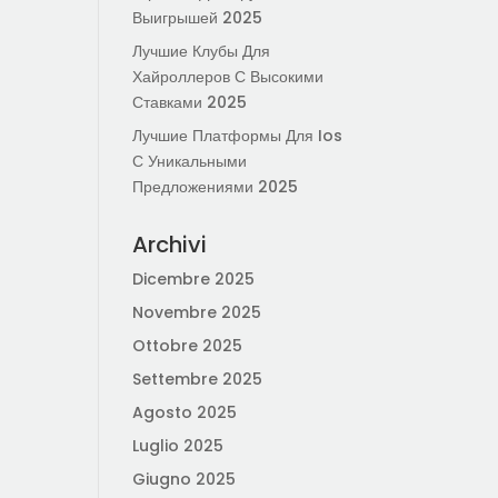
Выигрышей 2025
Лучшие Клубы Для
Хайроллеров С Высокими
Ставками 2025
Лучшие Платформы Для Ios
С Уникальными
Предложениями 2025
Archivi
Dicembre 2025
Novembre 2025
Ottobre 2025
Settembre 2025
Agosto 2025
Luglio 2025
Giugno 2025