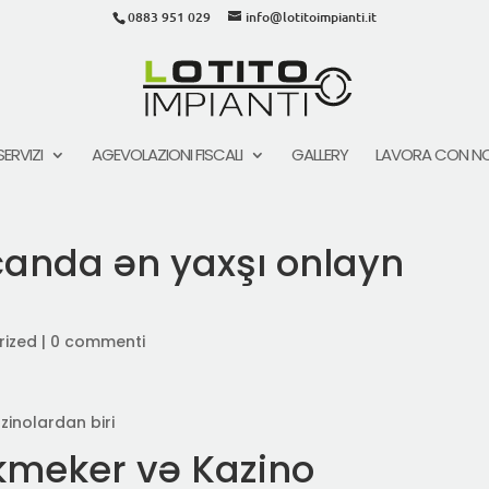
0883 951 029
info@lotitoimpianti.it
SERVIZI
AGEVOLAZIONI FISCALI
GALLERY
LAVORA CON NO
canda ən yaxşı onlayn
rized
|
0 commenti
inolardan biri
meker və Kazino