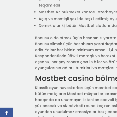
təqdim edir.
Mostbet AZ bukmeker kontoru azərbaycan
Açıq və məntiqli şəkildə təşkil edilmiş o
Demək olar ki, bütün Mostbet slotlarında m
Bonusu əldə etmək üçün hesabınızı yaratdı
Bonusu silmək üçün hesabınızı yaratdıqdan
edin. Yalnız hər birinin minimum əmsalı 1,4 
Respondentlərin 98%-i maraqlı və hərəkətlidi
aşsanız, hər şey zəhərə çevrilə bilər və özü
oyunçularının adları, turnirləri və matçları 
Mostbet casino bölm
Klassik oyun həvəskarları üçün mostbet ca
bütün matçların Mostbet müştəriləri arasınd
haqqında da unutmayın. İstənilən cədvəli 
yüklənəcək və siz növbəti raund keçirən əsl 
oyundan unudulmaz emosiyalar bəxş edəcək