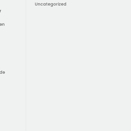
Uncategorized
r
 ən
edə