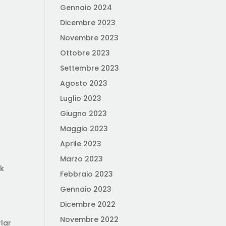
Gennaio 2024
Dicembre 2023
Novembre 2023
Ottobre 2023
Settembre 2023
Agosto 2023
Luglio 2023
Giugno 2023
Maggio 2023
Aprile 2023
Marzo 2023
ək
Febbraio 2023
ə
Gennaio 2023
Dicembre 2022
Novembre 2022
lar