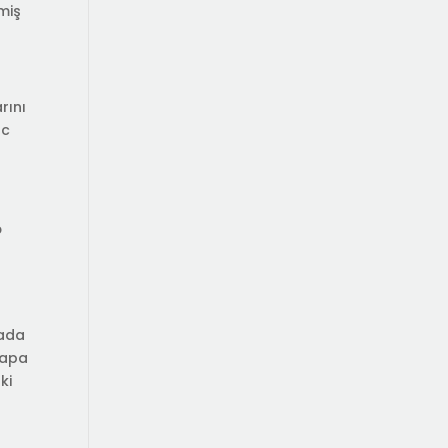
miş
rını
ac
ə
yada
tapa
ki