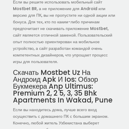
Если вы решите использовать мобильный сайт
Mostbet BR, а не приложение для Android или
версию для ПК, вы не пропустите ни одной акции или
бонуса. Для тех, кто по каким-либо причинам
предпочитает не скачивать приложение Mostbet,
сайт является отличной заменой. Пользовательский
опыт полностью ориентирован на мобильное
устройство, а сайт разработан командой очень
компетентных дизайнеров, что упрощает процесс
игры для пользователя.
Скачать Mostbet Uz На
Андроид Apk И Ios: Обзор
Букмекера Anp Ultimus:
Premium 2, 2 5, 3, 35 Bhk
Apartments In Wakad, Pune
Если вы находитесь дома, лучше всего вход
осуществить с домашнего ПК с большим экраном.
Конечно, любой житель Узбекистана выберет