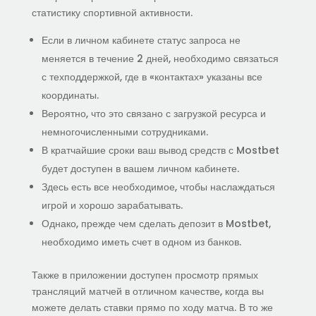
статистику спортивной активности.
Если в личном кабинете статус запроса не
меняется в течение 2 дней, необходимо связаться
с техподдержкой, где в «контактах» указаны все
координаты.
Вероятно, что это связано с загрузкой ресурса и
немногочисленными сотрудниками.
В кратчайшие сроки ваш вывод средств с Mostbet
будет доступен в вашем личном кабинете.
Здесь есть все необходимое, чтобы наслаждаться
игрой и хорошо зарабатывать.
Однако, прежде чем сделать депозит в Mostbet,
необходимо иметь счет в одном из банков.
Также в приложении доступен просмотр прямых
трансляций матчей в отличном качестве, когда вы
можете делать ставки прямо по ходу матча. В то же