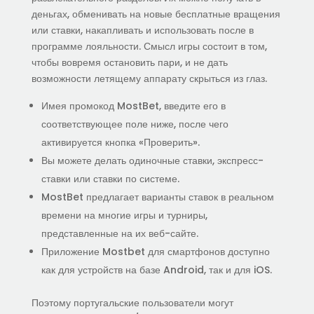
деньгах, обменивать на новые бесплатные вращения
или ставки, накапливать и использовать после в
программе лояльности. Смысл игры состоит в том,
чтобы вовремя остановить пари, и не дать
возможности летящему аппарату скрыться из глаз.
Имея промокод MostBet, введите его в
соответствующее поле ниже, после чего
активируется кнопка «Проверить».
Вы можете делать одиночные ставки, экспресс-
ставки или ставки по системе.
MostBet предлагает варианты ставок в реальном
времени на многие игры и турниры,
представленные на их веб-сайте.
Приложение Mostbet для смартфонов доступно
как для устройств на базе Android, так и для iOS.
Поэтому португальские пользователи могут