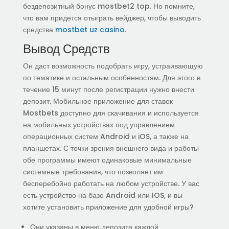
бездепозитный бонус mostbet2 top. Но помните,
что вам придется отыграть вейджер, чтобы выводить
средства
mostbet uz casino
.
Вывод Средств
Он даст возможность подобрать игру, устраивающую
по тематике и остальным особенностям. Для этого в
течение 15 минут после регистрации нужно внести
депозит. Мобильное приложение для ставок
Mostbets доступно для скачивания и используется
на мобильных устройствах под управлением
операционных систем Android и iOS, а также на
планшетах. С точки зрения внешнего вида и работы
обе программы имеют одинаковые минимальные
системные требования, что позволяет им
бесперебойно работать на любом устройстве. У вас
есть устройство на базе Android или IOS, и вы
хотите установить приложение для удобной игры?
Они указаны в меню депозита каждой