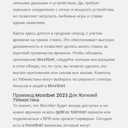
личными данными и устройством. Да, требует
хорошего соединения с сетью и мощного устройства,
но позволяет запускать любимые игры и ставки
одним нажатием.
Карты здесь длятся в среднем секунд, с учетом
времени на прием ставок. Это обеспечивает высокую
динамичность и позволяет делать много ставок за
короткий промежуток времени. Чтобы обновить
приложение Mostbet, следуйте полным инструкциям
в этом обзоре, но, по сути, вы можете сделать это
внутри приложения или скачав все заново. Клиенты
из Узбекистана могут выбирать из широкого спектра
бонусов и акций в Mostbet.
Промокод Mostbet 2023 Для Жителей
Узбекистана
То значит, что Мостбет будет всегда доступен и не
нужно вручную искать qidiruv tizimlari зеркала или
подключаться к ВПН или прокси-серверам. Сегодня
есть в mostbet вакансии, которые могут