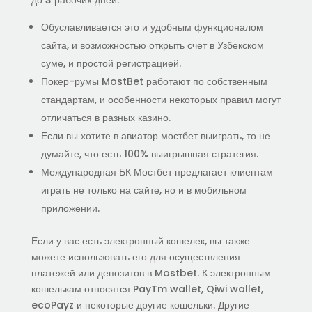
до 3 рабочих дней.
Обуславливается это и удобным функционалом
сайта, и возможностью открыть счет в Узбекском
суме, и простой регистрацией.
Покер-румы MostBet работают по собственным
стандартам, и особенности некоторых правил могут
отличаться в разных казино.
Если вы хотите в авиатор мостбет выиграть, то не
думайте, что есть 100% выигрышная стратегия.
Международная БК Мостбет предлагает клиентам
играть не только на сайте, но и в мобильном
приложении.
Если у вас есть электронный кошелек, вы также
можете использовать его для осуществления
платежей или депозитов в Mostbet. К электронным
кошелькам относятся PayTm wallet, Qiwi wallet,
ecoPayz и некоторые другие кошельки. Другие