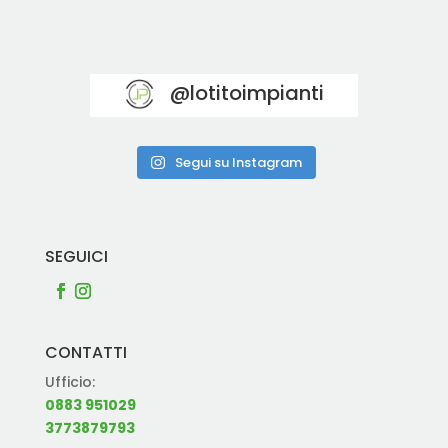
@lotitoimpianti
Segui su Instagram
SEGUICI
CONTATTI
Ufficio:
0883 951029
3773879793