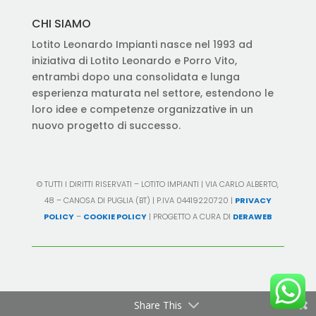
CHI SIAMO
Lotito Leonardo Impianti nasce nel 1993 ad
iniziativa di Lotito Leonardo e Porro Vito,
entrambi dopo una consolidata e lunga
esperienza maturata nel settore, estendono le
loro idee e competenze organizzative in un
nuovo progetto di successo.
© TUTTI I DIRITTI RISERVATI – LOTITO IMPIANTI | VIA CARLO ALBERTO,
48 – CANOSA DI PUGLIA (BT) | P.IVA 04419220720 |
PRIVACY
POLICY
–
COOKIE POLICY
| PROGETTO A CURA DI
DERAWEB
Share This