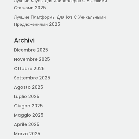
Лучшие Клубы Для Хайроллеров С Высокими
Ставками 2025
Лучшие Платформы Для Ios С Уникальными
Предложениями 2025
Archivi
Dicembre 2025
Novembre 2025
Ottobre 2025
Settembre 2025
Agosto 2025
Luglio 2025
Giugno 2025
Maggio 2025
Aprile 2025
Marzo 2025