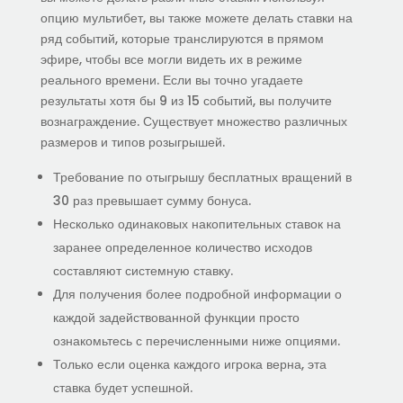
опцию мультибет, вы также можете делать ставки на
ряд событий, которые транслируются в прямом
эфире, чтобы все могли видеть их в режиме
реального времени. Если вы точно угадаете
результаты хотя бы 9 из 15 событий, вы получите
вознаграждение. Существует множество различных
размеров и типов розыгрышей.
Требование по отыгрышу бесплатных вращений в
30 раз превышает сумму бонуса.
Несколько одинаковых накопительных ставок на
заранее определенное количество исходов
составляют системную ставку.
Для получения более подробной информации о
каждой задействованной функции просто
ознакомьтесь с перечисленными ниже опциями.
Только если оценка каждого игрока верна, эта
ставка будет успешной.