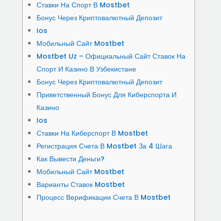
Ставки На Спорт В Mostbet
Бонус Через Криптовалютный Депозит
Ios
Мобильный Сайт Mostbet
Mostbet Uz – Официальный Сайт Ставок На
Спорт И Казино В Узбекистане
Бонус Через Криптовалютный Депозит
Приветственный Бонус Для Киберспорта И
Казино
Ios
Ставки На Киберспорт В Mostbet
Регистрация Счета В Mostbet За 4 Шага
Как Вывести Деньги?
Мобильный Сайт Mostbet
Варианты Ставок Mostbet
Процесс Верификации Счета В Mostbet