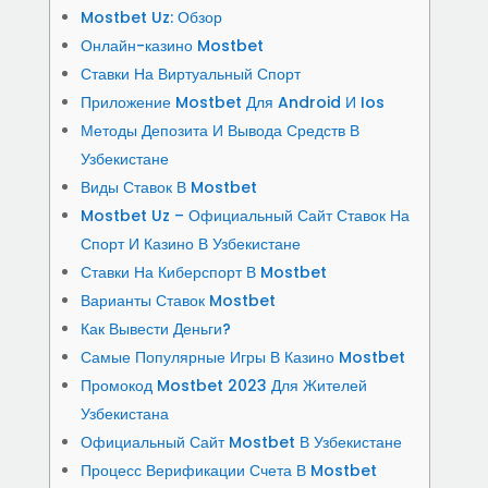
Mostbet Uz: Обзор
Онлайн-казино Mostbet
Ставки На Виртуальный Спорт
Приложение Mostbet Для Android И Ios
Методы Депозита И Вывода Средств В
Узбекистане
Виды Ставок В Mostbet
Mostbet Uz – Официальный Сайт Ставок На
Спорт И Казино В Узбекистане
Ставки На Киберспорт В Mostbet
Варианты Ставок Mostbet
Как Вывести Деньги?
Самые Популярные Игры В Казино Mostbet
Промокод Mostbet 2023 Для Жителей
Узбекистана
Официальный Сайт Mostbet В Узбекистане
Процесс Верификации Счета В Mostbet