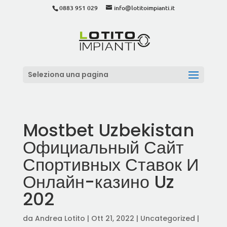
0883 951 029
info@lotitoimpianti.it
Seleziona una pagina
Mostbet Uzbekistan
Официальный Сайт
Спортивных Ставок И
Онлайн-казино Uz
202
da
Andrea Lotito
|
Ott 21, 2022
|
Uncategorized
|