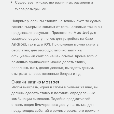
Существует множество различных размеров и
типов розыгрышей.
Например, если вы ставите на точный счет, то сумма
вашего выигрыша зависит от того, насколько точно вы
предсказали результат. Приложение Mostbet для
смартфонов доступно как для устройств на базе
Android, так и для iOS. Приложение можно скачать
бесплатно, для этого достаточно зайти на
официальный сайт по нашей ссылке. Кроме того, с
помощью приложения можно делать ставки,
пополнять счет, делая депозит, выводить деньги,
отыгрывать приветственные бонусы и т.д.
Онлайн-казино Mostbet
Чтобы выиграть, играя в слоты в онлайн-казино, вы
должны сделать ставку и получить определенные
комбинации символов. Подобно предматчевой
ставке, опция live-прогноза доступна только для
предстоящих событий в режиме реального времени.