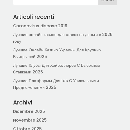
Articoli recenti
Coronavirus disease 2019
Лучшие онлайн казино для ставок на деньги в 2025
году
Лучшие Онлайн Казино Украины Для Крупных
Выигрышей 2025
Лучшие Клубы Для Хайроллеров С Высокими
Ставками 2025
Лучшие Платформы Для Ios С Уникальными
Предложениями 2025
Archivi
Dicembre 2025
Novembre 2025
Ottobre 2025