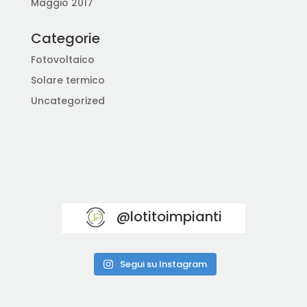
Maggio 2017
Categorie
Fotovoltaico
Solare termico
Uncategorized
@lotitoimpianti
Segui su Instagram