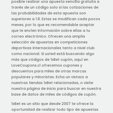
posible realizar una apuesta sencilla gratuita a
través de un código solo si las cotizaciones de
las probabilidades de esta apuesta son
superiores a 1.8. Estas se modifican cada pocos
meses, por lo que es recomendable aceptar
que te envíen información sobre ellas a tu
correo electrónico. Ofrecen una amplia
selección de apuestas en competiciones
deportivas internacionales tanto a nivel club
como nacional. Si usted está buscando algo
más que códigos de 1xBet cupón, aquí en
LoveCoupons.cl ofrecemos cupones y
descuentos para miles de otras marcas
populares y minoristas. Echa un vistazo a
nuestras tiendas 1xBet relacionadas, o visite
nuestra página de inicio para buscar en nuestra
base de datos de miles de códigos de cupón.
1xBet es un sitio que desde 2007 te ofrece la
oportunidad de realizar todo tipo de apuestas