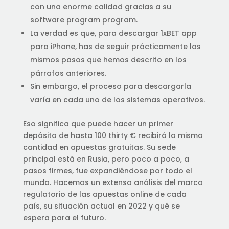
con una enorme calidad gracias a su
software program program.
La verdad es que, para descargar 1xBET app
para iPhone, has de seguir prácticamente los
mismos pasos que hemos descrito en los
párrafos anteriores.
Sin embargo, el proceso para descargarla
varía en cada uno de los sistemas operativos.
Eso significa que puede hacer un primer
depósito de hasta 100 thirty € recibirá la misma
cantidad en apuestas gratuitas. Su sede
principal está en Rusia, pero poco a poco, a
pasos firmes, fue expandiéndose por todo el
mundo. Hacemos un extenso análisis del marco
regulatorio de las apuestas online de cada
país, su situación actual en 2022 y qué se
espera para el futuro.