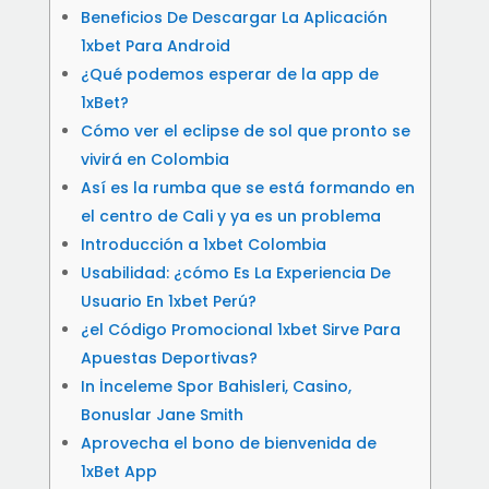
Beneficios De Descargar La Aplicación
1xbet Para Android
¿Qué podemos esperar de la app de
1xBet?
Cómo ver el eclipse de sol que pronto se
vivirá en Colombia
Así es la rumba que se está formando en
el centro de Cali y ya es un problema
Introducción a 1xbet Colombia
Usabilidad: ¿cómo Es La Experiencia De
Usuario En 1xbet Perú?
¿el Código Promocional 1xbet Sirve Para
Apuestas Deportivas?
In İnceleme Spor Bahisleri, Casino,
Bonuslar Jane Smith
Aprovecha el bono de bienvenida de
1xBet App