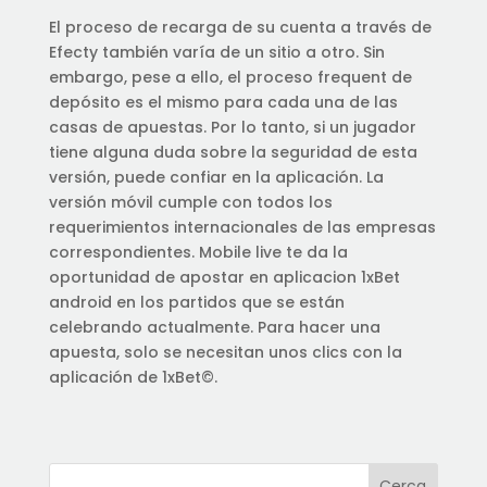
El proceso de recarga de su cuenta a través de
Efecty también varía de un sitio a otro. Sin
embargo, pese a ello, el proceso frequent de
depósito es el mismo para cada una de las
casas de apuestas. Por lo tanto, si un jugador
tiene alguna duda sobre la seguridad de esta
versión, puede confiar en la aplicación. La
versión móvil cumple con todos los
requerimientos internacionales de las empresas
correspondientes. Mobile live te da la
oportunidad de apostar en aplicacion 1xBet
android en los partidos que se están
celebrando actualmente. Para hacer una
apuesta, solo se necesitan unos clics con la
aplicación de 1xBet©.