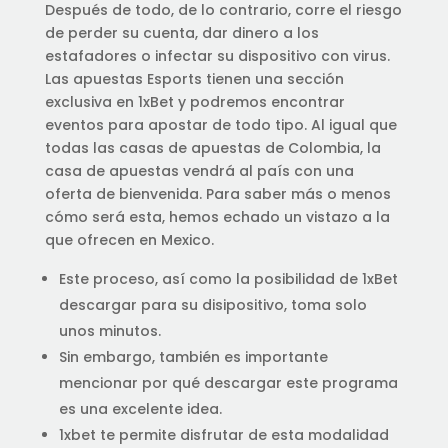
Después de todo, de lo contrario, corre el riesgo
de perder su cuenta, dar dinero a los
estafadores o infectar su dispositivo con virus.
Las apuestas Esports tienen una sección
exclusiva en 1xBet y podremos encontrar
eventos para apostar de todo tipo. Al igual que
todas las casas de apuestas de Colombia, la
casa de apuestas vendrá al país con una
oferta de bienvenida. Para saber más o menos
cómo será esta, hemos echado un vistazo a la
que ofrecen en Mexico.
Este proceso, así como la posibilidad de 1xBet
descargar para su disipositivo, toma solo
unos minutos.
Sin embargo, también es importante
mencionar por qué descargar este programa
es una excelente idea.
1xbet te permite disfrutar de esta modalidad