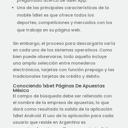
preguntado acerca de 1xBet App.
Una de las principales características de la
mobile 1xBet es que ofrece todos los
deportes, competiciones y mercados con los
que trabaja en su página web.
Sin embargo, el proceso para descargarla varía
en cada uno de los sistemas operativos. Como
bien puede observarse, todo aquello incluye
una amplio selección entre monederos
electrónicos, tarjetas con función prepago y las
tradicionales tarjetas de crédito y debito.
Conociendo 1xbet Páginas De Apuestas
México
El campo de búsqueda debe ser rellenado con
el nombre de la empresa de apuestas, lo que
dará como resultado la salida de la aplicación
1xBet Android. El uso de la aplicación para cada
usuario que reside en Argentina es