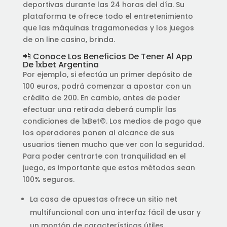
deportivas durante las 24 horas del día. Su
plataforma te ofrece todo el entretenimiento
que las máquinas tragamonedas y los juegos
de on line casino, brinda.
📲 Conoce Los Beneficios De Tener Al App
De 1xbet Argentina
Por ejemplo, si efectúa un primer depósito de
100 euros, podrá comenzar a apostar con un
crédito de 200. En cambio, antes de poder
efectuar una retirada deberá cumplir las
condiciones de 1xBet©. Los medios de pago que
los operadores ponen al alcance de sus
usuarios tienen mucho que ver con la seguridad.
Para poder centrarte con tranquilidad en el
juego, es importante que estos métodos sean
100% seguros.
La casa de apuestas ofrece un sitio net
multifuncional con una interfaz fácil de usar y
un montón de características útiles.