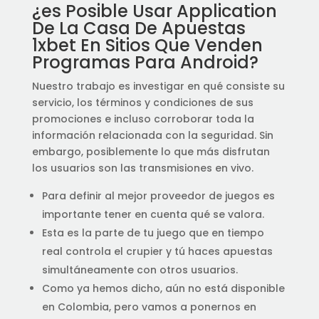
¿es Posible Usar Application
De La Casa De Apuestas
1xbet En Sitios Que Venden
Programas Para Android?
Nuestro trabajo es investigar en qué consiste su
servicio, los términos y condiciones de sus
promociones e incluso corroborar toda la
información relacionada con la seguridad. Sin
embargo, posiblemente lo que más disfrutan
los usuarios son las transmisiones en vivo.
Para definir al mejor proveedor de juegos es
importante tener en cuenta qué se valora.
Esta es la parte de tu juego que en tiempo
real controla el crupier y tú haces apuestas
simultáneamente con otros usuarios.
Como ya hemos dicho, aún no está disponible
en Colombia, pero vamos a ponernos en