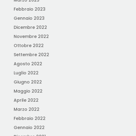
Marzo 2023
Febbraio 2023
Gennaio 2023
Dicembre 2022
Novembre 2022
Ottobre 2022
Settembre 2022
Agosto 2022
Luglio 2022
Giugno 2022
Maggio 2022
Aprile 2022
Marzo 2022
Febbraio 2022
Gennaio 2022