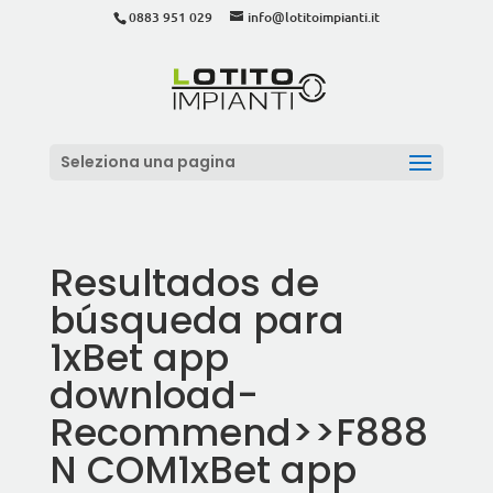
0883 951 029
info@lotitoimpianti.it
Seleziona una pagina
Resultados de
búsqueda para
1xBet app
download-️
Recommend>>F888
N COM️1xBet app