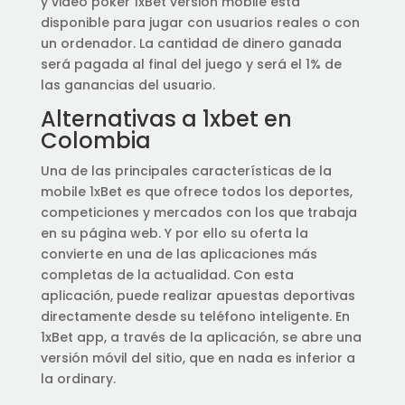
y video poker 1xBet versión móbile está
disponible para jugar con usuarios reales o con
un ordenador. La cantidad de dinero ganada
será pagada al final del juego y será el 1% de
las ganancias del usuario.
Alternativas a 1xbet en
Colombia
Una de las principales características de la
mobile 1xBet es que ofrece todos los deportes,
competiciones y mercados con los que trabaja
en su página web. Y por ello su oferta la
convierte en una de las aplicaciones más
completas de la actualidad. Con esta
aplicación, puede realizar apuestas deportivas
directamente desde su teléfono inteligente. En
1xBet app, a través de la aplicación, se abre una
versión móvil del sitio, que en nada es inferior a
la ordinary.