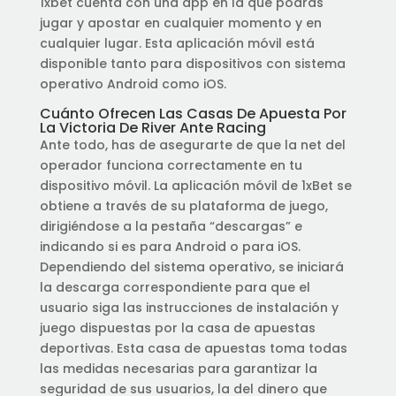
1xbet cuenta con una app en la que podrás
jugar y apostar en cualquier momento y en
cualquier lugar. Esta aplicación móvil está
disponible tanto para dispositivos con sistema
operativo Android como iOS.
Cuánto Ofrecen Las Casas De Apuesta Por
La Victoria De River Ante Racing
Ante todo, has de asegurarte de que la net del
operador funciona correctamente en tu
dispositivo móvil. La aplicación móvil de 1xBet se
obtiene a través de su plataforma de juego,
dirigiéndose a la pestaña “descargas” e
indicando si es para Android o para iOS.
Dependiendo del sistema operativo, se iniciará
la descarga correspondiente para que el
usuario siga las instrucciones de instalación y
juego dispuestas por la casa de apuestas
deportivas. Esta casa de apuestas toma todas
las medidas necesarias para garantizar la
seguridad de sus usuarios, la del dinero que