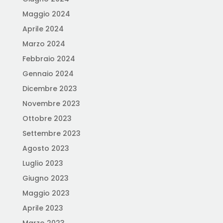
Maggio 2024
Aprile 2024
Marzo 2024
Febbraio 2024
Gennaio 2024
Dicembre 2023
Novembre 2023
Ottobre 2023
Settembre 2023
Agosto 2023
Luglio 2023
Giugno 2023
Maggio 2023
Aprile 2023