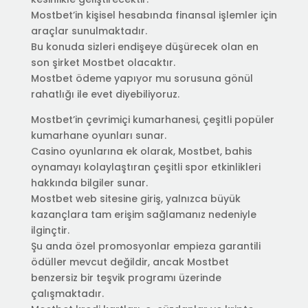
Mostbet’in kişisel hesabında finansal işlemler için
araçlar sunulmaktadır.
Bu konuda sizleri endişeye düşürecek olan en
son şirket Mostbet olacaktır.
Mostbet ödeme yapıyor mu sorusuna gönül
rahatlığı ile evet diyebiliyoruz.
Mostbet’in çevrimiçi kumarhanesi, çeşitli popüler
kumarhane oyunları sunar.
Casino oyunlarına ek olarak, Mostbet, bahis
oynamayı kolaylaştıran çeşitli spor etkinlikleri
hakkında bilgiler sunar.
Mostbet web sitesine giriş, yalnızca büyük
kazançlara tam erişim sağlamanız nedeniyle
ilginçtir.
Şu anda özel promosyonlar empieza garantili
ödüller mevcut değildir, ancak Mostbet
benzersiz bir teşvik programı üzerinde
çalışmaktadır.