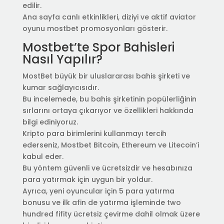
edilir.
Ana sayfa canlı etkinlikleri, diziyi ve aktif aviator
oyunu mostbet promosyonları gösterir.
Mostbet’te Spor Bahisleri
Nasıl Yapılır?
MostBet büyük bir uluslararası bahis şirketi ve
kumar sağlayıcısıdır.
Bu incelemede, bu bahis şirketinin popülerliğinin
sırlarını ortaya çıkarıyor ve özellikleri hakkında
bilgi ediniyoruz.
Kripto para birimlerini kullanmayı tercih
ederseniz, Mostbet Bitcoin, Ethereum ve Litecoin’i
kabul eder.
Bu yöntem güvenli ve ücretsizdir ve hesabınıza
para yatırmak için uygun bir yoldur.
Ayrıca, yeni oyuncular için 5 para yatırma
bonusu ve ilk afin de yatırma işleminde two
hundred fifity ücretsiz çevirme dahil olmak üzere