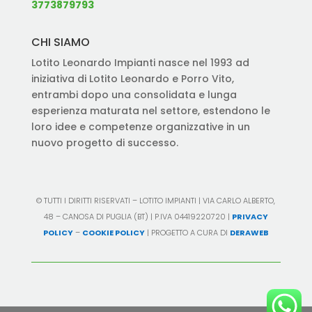
3773879793
CHI SIAMO
Lotito Leonardo Impianti nasce nel 1993 ad
iniziativa di Lotito Leonardo e Porro Vito,
entrambi dopo una consolidata e lunga
esperienza maturata nel settore, estendono le
loro idee e competenze organizzative in un
nuovo progetto di successo.
© TUTTI I DIRITTI RISERVATI – LOTITO IMPIANTI | VIA CARLO ALBERTO,
48 – CANOSA DI PUGLIA (BT) | P.IVA 04419220720 |
PRIVACY
POLICY
–
COOKIE POLICY
| PROGETTO A CURA DI
DERAWEB