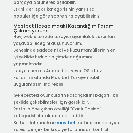
parçaya bölünerek aşılabilir.
Etkinlikleri spor kategorisinin yanı sıra
popülerliğe göre sobre sıralayabilirsiniz.
Mostbet Hesabımdaki Kazandığım Paramı
Çekemiyorum
Hey, web sitenizde tarayıcı uyumluluk sorunları
yaşayabileceğini düşünüyorum.
Senesinde sadece nilai ve kuzu mamüllerinin en
iyi şekilde hızlı bir biçimde dağıtımını
yapmaktadır.
İsteyen herkes Android os veya iOS cihaz
kullanımı altında Mostbet Türkiye mobil
uygulamasını indirebilir.
Gelecekteki oyuncuların kazançlarını başarılı bir
şekilde çekebilmeleri için gereklidir.
Portalın öne çıkan özelliği “Canlı Casino”
kategorisi olarak adlandırılabilir.
Bu tür slot machine
mostbet
makinelerinde oyun
süreci gerçek bir krupiye tarafından kontrol