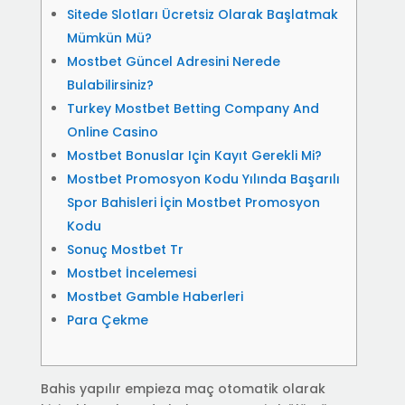
Sitede Slotları Ücretsiz Olarak Başlatmak
Mümkün Mü?
Mostbet Güncel Adresini Nerede
Bulabilirsiniz?
Turkey Mostbet Betting Company And
Online Casino
Mostbet Bonuslar Için Kayıt Gerekli Mi?
Mostbet Promosyon Kodu Yılında Başarılı
Spor Bahisleri İçin Mostbet Promosyon
Kodu
Sonuç Mostbet Tr
Mostbet İncelemesi
Mostbet Gamble Haberleri
Para Çekme
Bahis yapılır empieza maç otomatik olarak