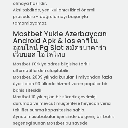
olmaya hazırdır.
Aksi takdirde, yeni kullanıcı ikinci önemli
prosedürü – doğrulamayı başarıyla
tamamlayamaz.
Mostbet Yukle Azerbaycan
Android Apk & Ios คาสิโน
ออนไลน์ Pg Slot สมัครบาคาร่า
เว็บบอล ไฮโลไทย
Mostbet Türkiye adres bilgisine farklı
alternatiflerden ulaşılabilir.
Mostbet, 2009 yılında kurulan 1 milyondan fazla
üyesi olan 93 ülkede hizmet veren popüler bir
bahis sitesidir.
Mostbet 10 yılı aşkın bir süredir çevrimiçi
durumda ve mevcut müşterilere heyecan verici
teklifler sunma kapasitesine sahip.
Ayrıca müsabakalar içerisinde de geniş bir bahis
seçeneği sunan Mostbet bu sayede