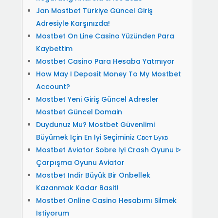
Jan Mostbet Türkiye Güncel Giriş
Adresiyle Karşınızda!
Mostbet On Line Casino Yüzünden Para
Kaybettim
Mostbet Casino Para Hesaba Yatmıyor
How May I Deposit Money To My Mostbet
Account?
Mostbet Yeni Giriş Güncel Adresler
Mostbet Güncel Domain
Duydunuz Mu? Mostbet Güvenlimi
Büyümek İçin En İyi Seçiminiz Свет Букв
Mostbet Aviator Sobre Iyi Crash Oyunu ᐉ
Çarpışma Oyunu Aviator
Mostbet Indir Büyük Bir Önbellek
Kazanmak Kadar Basit!
Mostbet Online Casino Hesabımı Silmek
İstiyorum