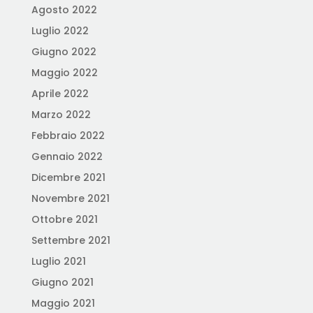
Agosto 2022
Luglio 2022
Giugno 2022
Maggio 2022
Aprile 2022
Marzo 2022
Febbraio 2022
Gennaio 2022
Dicembre 2021
Novembre 2021
Ottobre 2021
Settembre 2021
Luglio 2021
Giugno 2021
Maggio 2021