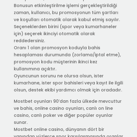
Bonusun etkinleştirilme işlemi gerçekleştirildiği
zaman, kullanıcı, bu promosyonun tüm şartları
ve koşulları otomatik olarak kabul etmiş sayılır.
Seçeneklerden birini (spor veya kumarhaneler
için) seçerek ikinciyi otomatik olarak
reddedersiniz.
Oranı 1 olan promosyon koduyla bahis
hesaplaması durumunda (zorlama/iptal etme),
promosyon kodu müşterinin ikinci kez
kullanımına açıktır.
Oyuncunun sorunu ne olursa olsun, ister
kumarhane, ister spor bahisleri veya kayıt ile ilgili
olsun, destek ekibi yardımcı olmak için oradadır.
Mostbet oyunları 90’dan fazla ülkede mevcuttur
ve bahis, online casino oyunları, canlı on line
casino, canlı poker ve diğer popüler oyunlar
sunar.
Mostbet online casino, dünyanın dört bir
yanından yüzlerce spor karşılaşmasında oranlar