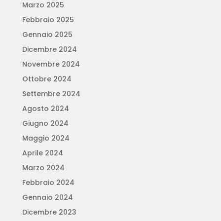
Marzo 2025
Febbraio 2025
Gennaio 2025
Dicembre 2024
Novembre 2024
Ottobre 2024
Settembre 2024
Agosto 2024
Giugno 2024
Maggio 2024
Aprile 2024
Marzo 2024
Febbraio 2024
Gennaio 2024
Dicembre 2023