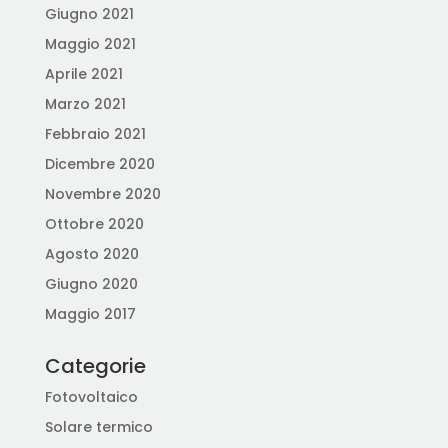
Giugno 2021
Maggio 2021
Aprile 2021
Marzo 2021
Febbraio 2021
Dicembre 2020
Novembre 2020
Ottobre 2020
Agosto 2020
Giugno 2020
Maggio 2017
Categorie
Fotovoltaico
Solare termico