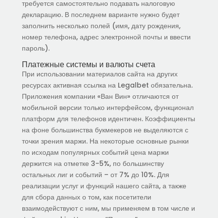
требуется самостоятельно подавать налоговую
декларацию. В последнем варианте нужно будет
заполнить несколько полей (имя, дату рождения,
номер телефона, адрес электронной почты и ввести
пароль).
Платежные системы и валюты счета
При использовании материалов сайта на других
ресурсах активная ссылка на Legalbet обязательна.
Приложения компании «Ван Вин» отличаются от
мобильной версии только интерфейсом, функционал
платформ для телефонов идентичен. Коэффициенты
на фоне большинства букмекеров не выделяются с
точки зрения маржи. На некоторые основные рынки
по исходам популярных событий цена маржи
держится на отметке 3-5%, по большинству
остальных лиг и событий – от 7% до 10%. Для
реализации услуг и функций нашего сайта, а также
для сбора данных о том, как посетители
взаимодействуют с ним, мы применяем в том числе и