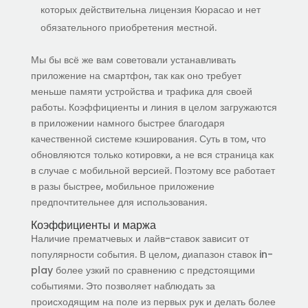
которых действительна лицензия Кюрасао и нет
обязательного приобретения местной.
Мы бы всё же вам советовали устанавливать
приложение на смартфон, так как оно требует
меньше памяти устройства и трафика для своей
работы. Коэффициенты и линия в целом загружаются
в приложении намного быстрее благодаря
качественной системе кэширования. Суть в том, что
обновляются только котировки, а не вся страница как
в случае с мобильной версией. Поэтому все работает
в разы быстрее, мобильное приложение
предпочтительнее для использования.
Коэффициенты и маржа
Наличие прематчевых и лайв-ставок зависит от
популярности события. В целом, диапазон ставок in-
play более узкий по сравнению с предстоящими
событиями. Это позволяет наблюдать за
происходящим на поле из первых рук и делать более