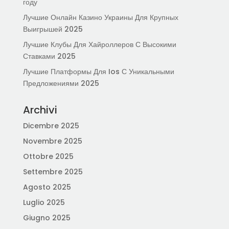
году
Лучшие Онлайн Казино Украины Для Крупных
Выигрышей 2025
Лучшие Клубы Для Хайроллеров С Высокими
Ставками 2025
Лучшие Платформы Для Ios С Уникальными
Предложениями 2025
Archivi
Dicembre 2025
Novembre 2025
Ottobre 2025
Settembre 2025
Agosto 2025
Luglio 2025
Giugno 2025