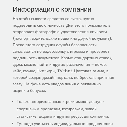
Информация о компании
Но чтобы вывести средства со счета, нужно
подтвердить свою личность. Для этого пользователь
отправляет фотографию удостоверения личности
(паспорт, водительские права или другой документ).
После этого сотрудник службы безопасности
связывается по видеозвонку с игроком и проверяет
подлинность документов. Кроме стандартных ставок,
здесь можно найти и другие развлечения – покер,
кейс, казино, live-игры, TV-bet. Цветовая гамма, в
которой создан дизайн портала, не броская, приятная
глазу. На фоне есть уведомления о рекламных
акциях и бонусах.
Только авторизованные игроки имеют доступ к
спортивным прогнозам, котировкам, живой
статистике, акциям и другим ресурсам компании.
Тут надо учитывать индивидуальные предпочтения