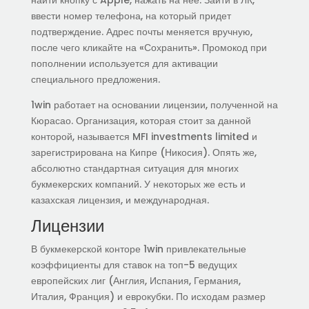
найти кнопку с Apple, нажать на нее. Зайти в ЛК,
ввести номер телефона, на который придет
подтверждение. Адрес почты меняется вручную,
после чего кликайте на «Сохранить». Промокод при
пополнении используется для активации
специального предложения.
1win работает на основании лицензии, полученной на
Кюрасао. Организация, которая стоит за данной
конторой, называется MFI investments limited и
зарегистрирована на Кипре (Никосия). Опять же,
абсолютно стандартная ситуация для многих
букмекерских компаний. У некоторых же есть и
казахская лицензия, и международная.
Лицензии
В букмекерской конторе 1win привлекательные
коэффициенты для ставок на топ-5 ведущих
европейских лиг (Англия, Испания, Германия,
Италия, Франция) и еврокубки. По исходам размер