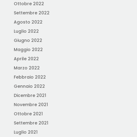
Ottobre 2022
Settembre 2022
Agosto 2022
Luglio 2022
Giugno 2022
Maggio 2022
Aprile 2022
Marzo 2022
Febbraio 2022
Gennaio 2022
Dicembre 2021
Novembre 2021
Ottobre 2021
Settembre 2021
Luglio 2021