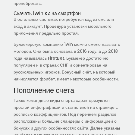
пренебрегать.
Скачать 1Win KZ на смартфон
В остальных системах потребуется код из смс или
вход в аккаунт. Процедура установки мобильного
приложения предельно простая.
Букмекерскую компанию 1win можно смело называть
молодой. Она была основана в 2016 году, а до 2018
года называлась FirstBet. Букмекер достаточно
популярен и в странах СНГ и ориентирован на
русскоязычных игроков. Бонусный счёт, на который
начисляется фрибет, имеет некоторые особенности.
Пополнение счета
Также командные виды спорта характеризуются
простой инфографикой и статистикой на странице с
росписью коэффициентов. Под перечнем разделов
расположены большие слайдеры с информацией о
бонусах и других особенностях сайта. Далее указаны