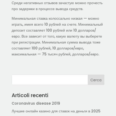
Среди негативных отзывов зачастую можно прочесть
про задержки в процессе вывода средств.
Минимальная ставка колоссально низкая — можно
играть, имея всего 10 рублей на счете. Минимальный
депозит составляет 100 рублей или 10 долларов/
евро. Все зависит от того, какую валюту вы выберете
при регистрации. Минимальная сумма вывода тоже
составляет 100 рублей, 10 долларов/евро,
максимальная — 75 тысяч рублей, долларов/евро.
Articoli recenti
Coronavirus disease 2019
Лучшие онлайн казино для ставок на деньги в 2025