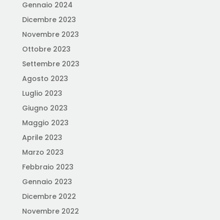
Gennaio 2024
Dicembre 2023
Novembre 2023
Ottobre 2023
Settembre 2023
Agosto 2023
Luglio 2023
Giugno 2023
Maggio 2023
Aprile 2023
Marzo 2023
Febbraio 2023
Gennaio 2023
Dicembre 2022
Novembre 2022