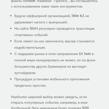
файлы cookie. Нажимая “Принять”, вы соглашаетесь
с использованием нами таких инструментов.
Будучи оффшорной организацией, 1Win KZ не
удерживает налоги с выигрышей.
На сайте 1ВИН регулярно проводятся трансляции
спортивных событий.
Если лимит на них закончился, ваучер становится
недействительным.
С лидерами рынка в этом направлении БК 1win в
полной мере конкурировать не может, но на фоне
большинства других букмекеров не выглядит
аутсайдером.
Процедура установки мобильного приложения
предельно простая.
Наиболее широкий выбор можно увидеть, если
открыть популярные события, например, в игре
футбольной Лиги чемпионов будет порядка 500