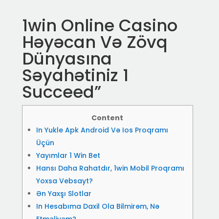
1win Online Casino
Həyəcan Və Zövq
Dünyasına
Səyahətiniz 1
Succeed”
Content
In Yukle Apk Android Və Ios Proqramı
Üçün
Yayımlar 1 Win Bet
Hansı Daha Rahatdır, 1win Mobil Proqramı
Yoxsa Vebsayt?
Ən Yaxşı Slotlar
In Hesabıma Daxil Ola Bilmirəm, Nə