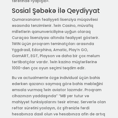
tərəfində «yapışıb».
Sosial Şəbəkə İlə Qeydiyyat
Qumarxananın fəaliyyəti lisenziya müqaviləsi
əsasında tənzimlənir. 1win Casino, müvafiq
millətlərin qanunvericiliyinə uyğun olaraq
Curaçao lisenziyası altında fəaliyyət göstərir.
1WIN üçün proqram təminatçıları arasında
Yggdrasil, Edorphina, Amatic, Play’n GO,
GamART, EGT, Playson və daha bir çox məlum
tərtibatçılar vardır. 1win kazino müştərilərinə
1000-dən çox oyun seçimi təqdim edir.
Bu və actualmente özgə individual üçün bahis
edərkən qazancı saymaq görə bahis məbləğini
əmsala vurmaq 1win aviator lazımdır. Proqram
cihazınızın yaddaşında” “MB yer tutur və
mahiyyət funksiyalarını təsir etməz. Serverlə olan
rəftar sürətini yoxlayın, öz şifrənizlə fərdi
hesabınıza daxil olun və hesabınıza afin de artıq