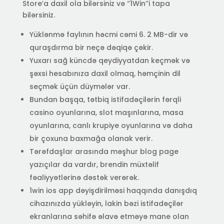
Store’a daxil ola bilərsiniz və “1Win”i tapa
bilərsiniz.
Yüklənmə faylının həcmi cəmi 6. 2 MB-dir və
quraşdırma bir neçə dəqiqə çəkir.
Yuxarı sağ küncdə qeydiyyatdan keçmək və
şəxsi hesabınıza daxil olmaq, həmçinin dil
seçmək üçün düymələr var.
Bundan başqa, tətbiq istifadəçilərin fərqli
casino oyunlarına, slot maşınlarına, masa
oyunlarına, canlı krupiye oyunlarına və daha
bir çoxuna baxmağa olanak verir.
Tərəfdaşlar arasında məşhur blog page
yazıçılar da vardır, brendin müxtəlif
fəaliyyətlərinə dəstək verərək.
1win ios app dəyişdirilməsi haqqında danışdıq
cihazınızda yükləyin, lakin bəzi istifadəçilər
ekranlarına səhifə əlavə etməyə mane olan