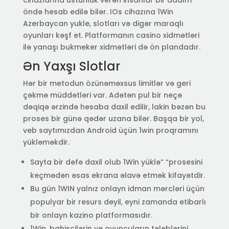
cihazlarına üstünlük verən insanlar bir addım
öndə hesab edilə bilər. IOs cihazına 1Win
Azerbaycan yukle, slotları və digər maraqlı
oyunları kəşf et. Platformanın casino xidmətləri
ilə yanaşı bukmeker xidmətləri də ön plandadır.
Ən Yaxşı Slotlar
Hər bir metodun özünəməxsus limitlər və geri
çəkmə müddətləri var. Adətən pul bir neçə
dəqiqə ərzində hesaba daxil edilir, lakin bəzən bu
proses bir günə qədər uzana bilər. Başqa bir yol,
veb saytımızdan Android üçün 1win proqramını
yükləməkdir.
Sayta bir dəfə daxil olub 1Win yüklə” “prosesini
keçmədən əsas ekrana əlavə etmək kifayətdir.
Bu gün 1WIN yalnız onlayn idman mərcləri üçün
populyar bir resurs deyil, eyni zamanda etibarlı
bir onlayn kazino platformasıdır.
1Win, bahisçilərin və oyunçuların tələblərini