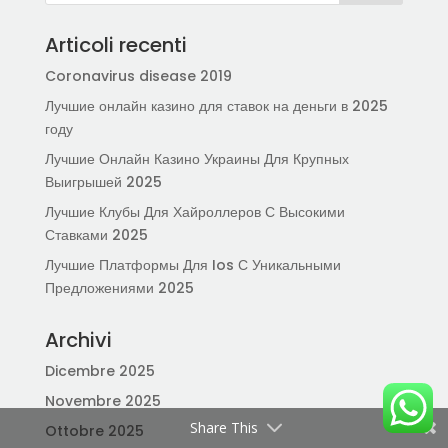
Articoli recenti
Coronavirus disease 2019
Лучшие онлайн казино для ставок на деньги в 2025
году
Лучшие Онлайн Казино Украины Для Крупных
Выигрышей 2025
Лучшие Клубы Для Хайроллеров С Высокими
Ставками 2025
Лучшие Платформы Для Ios С Уникальными
Предложениями 2025
Archivi
Dicembre 2025
Novembre 2025
Share This
Ottobre 2025