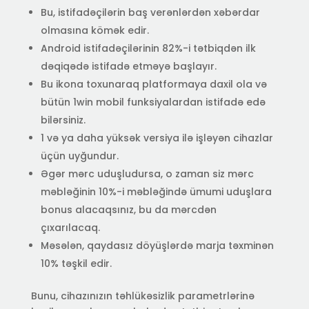
Bu, istifadəçilərin baş verənlərdən xəbərdar
olmasına kömək edir.
Android istifadəçilərinin 82%-i tətbiqdən ilk
dəqiqədə istifadə etməyə başlayır.
Bu ikona toxunaraq platformaya daxil ola və
bütün 1win mobil funksiyalardan istifadə edə
bilərsiniz.
1 və ya daha yüksək versiya ilə işləyən cihazlar
üçün uyğundur.
Əgər mərc uduşludursa, o zaman siz mərc
məbləğinin 10%-i məbləğində ümumi uduşlara
bonus alacaqsınız, bu da mərcdən
çıxarılacaq.
Məsələn, qaydasız döyüşlərdə marja təxminən
10% təşkil edir.
Bunu, cihazınızın təhlükəsizlik parametrlərinə