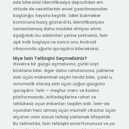
edə bilərsiniz! İdentifikasiya depozitdən em
virtude de vəsaitlərinin əvvəl çıxarılmasından
başlanğıc həyata keçirilir. 1xBet bukmeker
kontoruna baxış göstərdi ki, identifikasiyanı
tamamlamaq daha müddət ehtiyac etmir.
Aşağıdakı bu addımları yerinə yetirsəniz, 1win
apk indir başlaya və sonra onu Android
cihazınızda uğurla quraşdıra biləcəksiniz.
Niyə 1win Tətbiqini Seçməlisiniz?
Əvvəlcə bir güzgü açmalısınız, çünki sayt
bloklana bilər. Əgər daha rahatsınızsa, yükləmə
sizin üçün mükəmməl seçim landa bilər, çünki u,
avtomatik olaraq sizin üçün uyğun güzgünü
quraşdırır. 1win — məşhur mərc və kazino
platformasıdır, istifadəçilərinə rahat və
təhlükəsiz oyun imkanları təqdim edir. 1win-də
oyundan həzz almaq üçün müxtəlif cihazlar üçün
əlçatan olan xüsusi tətbiqi yükləmək kifayətdir.
Bu təlimatda, 1win tətbiqini smartfonunuza və ya