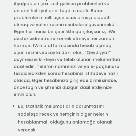
Aşağıda ən çox rast gəlinən problemləri və
onların həlli yollarını təqdim edirik. Bütün
problemlərin həlli üçün əsas prinsip diqqətli
olmaq və yalnız rəsmi mənbələrə güvənməkdir.
Əgər hər hansı bir çətinliklə qarşılaşsanız, 1Win
dəstək xidməti sizə kömək etməyə hər zaman
hazırdır. 1Win platformasında hesab açmaq
üçün rəsmi vebsayta daxil olun, “Qeydiyyat”
düyməsinə klikləyin və tələb olunan məlumatları
daxil edin. Telefon nömrənizi və ya e-poçtunuzu
təsdiqlədikdən sonra hesabınız istifadəyə hazır
olacaq. Əgər hesabınıza giriş edə bilmirsinizsə,
öncə login və şifrənizi düzgün daxil etdiyinizə
əmin olun.
Bu, statistik məlumatların qorunmasını
sadələşdirəcək və həmçinin digər nələrin
hesablanmalı olduğunu anlamağa olanak
verəcək.