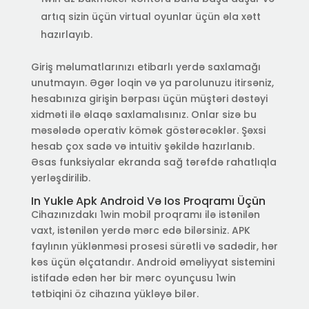
artıq sizin üçün virtual oyunlar üçün əla xətt
hazırlayıb.
Giriş məlumatlarınızı etibarlı yerdə saxlamağı
unutmayın. Əgər loqin və ya parolunuzu itirsəniz,
hesabınıza girişin bərpası üçün müştəri dəstəyi
xidməti ilə əlaqə saxlamalısınız. Onlar sizə bu
məsələdə operativ kömək göstərəcəklər. Şəxsi
hesab çox sadə və intuitiv şəkildə hazırlanıb.
Əsas funksiyalar ekranda sağ tərəfdə rahatlıqla
yerləşdirilib.
In Yukle Apk Android Və Ios Proqramı Üçün
Cihazınızdakı 1win mobil proqramı ilə istənilən
vaxt, istənilən yerdə mərc edə bilərsiniz. APK
faylının yüklənməsi prosesi sürətli və sadədir, hər
kəs üçün əlçatandır. Android əməliyyat sistemini
istifadə edən hər bir mərc oyunçusu 1win
tətbiqini öz cihazına yükləyə bilər.