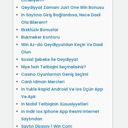
Etməliyəm?
Qeydiyyat Zamanı Just One Win Bonusu
In Saytına Giriş Bağlanıbsa, Necə Daxil
Ola Bilərəm?
Eksklüziv Bonuslar
Bukmeker Kontoru
Win Az-da Qeydiyyatdan Keçin Və Daxil
Olun
Sosial Şəbəkə İlə Qeydiyyat
Niyə 1win Tətbiqini Seçməlisiniz?
Casino Oyunlarının Geniş Seçimi
Canlı İdman Mərcləri
In Yukle Rapid Android Və Ios Üçün App
Və Apk
In Mobil Tətbiqinin Xüsusiyyətləri
In Indir Ios Iphone App Rəsmi Internet
Saytından
Saytın Dizaynı 1 Win Com