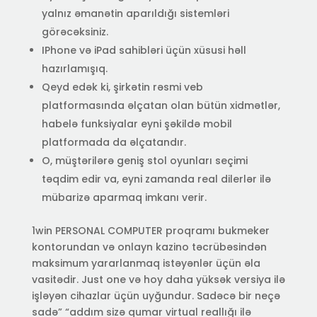
yalnız əmanətin aparıldığı sistemləri
görəcəksiniz.
IPhone və iPad sahibləri üçün xüsusi həll
hazırlamışıq.
Qeyd edək ki, şirkətin rəsmi veb
platformasında əlçatan olan bütün xidmətlər,
habelə funksiyalar eyni şəkildə mobil
platformada da əlçatandır.
O, müştərilərə geniş stol oyunları seçimi
təqdim edir va, eyni zamanda real dilerlər ilə
mübarizə aparmaq imkanı verir.
1win PERSONAL COMPUTER proqramı bukmeker
kontorundan və onlayn kazino təcrübəsindən
maksimum yararlanmaq istəyənlər üçün əla
vasitədir. Just one və hoy daha yüksək versiya ilə
işləyən cihazlar üçün uyğundur. Sadəcə bir neçə
sadə” “addım sizə qumar virtual reallığı ilə