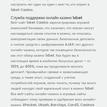
настроить чат один на один с кем-то, кто играет в
1xbet Casino.
Служба поддержки онлайн казино 1xbet
Веб-сайт 1xbet Casino зарегистрирован игровой
комиссией Канаваке, что означает, что игроки смогут
наслаждаться своим опытом в казино, не опасаясь
компрометации своих данных. Безопасные депозиты
и снятие средств с шифрованием AJAX: нет другого
онлайн-казино, которое так посвящено безопасности,
как этот обзор казино 1xbet. Как будто вы в
настоящее время в изобилии бонусных денег – от
100% до 400%, пока вы продолжаете вносить
депозит!. Чрезвычайно свежая и захватывающая
среда, а также опыт, созданный с учетом
потребностей игроков, легко понять, почему так много
людей находят свой идеальный опыт в казино 1xbet.
Все веб-сайты онлайн-казино и игровые сайты
соблюдают этику проверки и одобрения всех онлайн-
казино. EPacket, Ukash, Barclays, Card3, Casinos