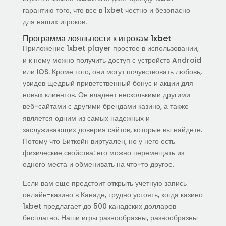
гарантию того, что все в 1xbet честно и безопасно
для наших игроков.
Программа лояльности к игрокам 1xbet
Приложение 1xbet player простое в использовании,
и к нему можно получить доступ с устройств Android
или iOS. Кроме того, они могут почувствовать любовь,
увидев щедрый приветственный бонус и акции для
новых клиентов. Он владеет несколькими другими
веб-сайтами с другими брендами казино, а также
является одним из самых надежных и
заслуживающих доверия сайтов, которые вы найдете.
Потому что Биткойн виртуален, но у него есть
физические свойства: его можно перемещать из
одного места и обменивать на что-то другое.
Если вам еще предстоит открыть учетную запись
онлайн-казино в Канаде, трудно устоять, когда казино
1xbet предлагает до 500 канадских долларов
бесплатно. Наши игры разнообразны, разнообразны