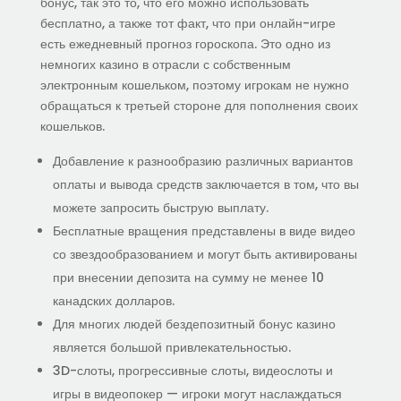
бонус, так это то, что его можно использовать
бесплатно, а также тот факт, что при онлайн-игре
есть ежедневный прогноз гороскопа. Это одно из
немногих казино в отрасли с собственным
электронным кошельком, поэтому игрокам не нужно
обращаться к третьей стороне для пополнения своих
кошельков.
Добавление к разнообразию различных вариантов
оплаты и вывода средств заключается в том, что вы
можете запросить быструю выплату.
Бесплатные вращения представлены в виде видео
со звездообразованием и могут быть активированы
при внесении депозита на сумму не менее 10
канадских долларов.
Для многих людей бездепозитный бонус казино
является большой привлекательностью.
3D-слоты, прогрессивные слоты, видеослоты и
игры в видеопокер — игроки могут наслаждаться