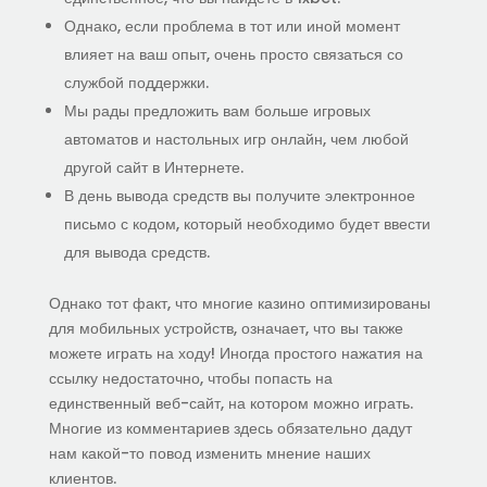
Однако, если проблема в тот или иной момент
влияет на ваш опыт, очень просто связаться со
службой поддержки.
Мы рады предложить вам больше игровых
автоматов и настольных игр онлайн, чем любой
другой сайт в Интернете.
В день вывода средств вы получите электронное
письмо с кодом, который необходимо будет ввести
для вывода средств.
Однако тот факт, что многие казино оптимизированы
для мобильных устройств, означает, что вы также
можете играть на ходу! Иногда простого нажатия на
ссылку недостаточно, чтобы попасть на
единственный веб-сайт, на котором можно играть.
Многие из комментариев здесь обязательно дадут
нам какой-то повод изменить мнение наших
клиентов.