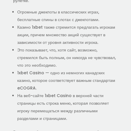
рулетке.
Огромные джекпоты в классических играх,
бесплатные спины в слотах с джекпотами.
Казино 1xbet также стремится предлагать игрокам
акции, причем множество акций существует в
зависимости от уровня активности игрока.
Это показывает, что, хотя сайт, возможно,
стремился быть полным, он никогда не чувствовал,
что это необходимо.
1xbet Casino — одно из немногих канадских
казино, которое соответствует важным стандартам
eCOGRA.
На веб-сайте 1xbet Casino в верхней части
страницы есть строка меню, которая позволяет
игроку перемещаться между различными
разделами и страницами.