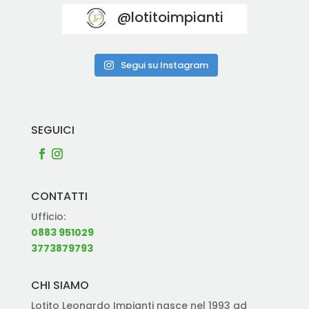
@lotitoimpianti
Segui su Instagram
SEGUICI
CONTATTI
Ufficio:
0883 951029
3773879793
CHI SIAMO
Lotito Leonardo Impianti nasce nel 1993 ad