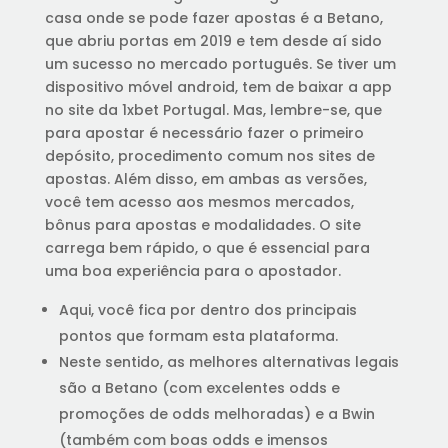
casa onde se pode fazer apostas é a Betano,
que abriu portas em 2019 e tem desde aí sido
um sucesso no mercado português. Se tiver um
dispositivo móvel android, tem de baixar a app
no site da 1xbet Portugal. Mas, lembre-se, que
para apostar é necessário fazer o primeiro
depósito, procedimento comum nos sites de
apostas. Além disso, em ambas as versões,
você tem acesso aos mesmos mercados,
bônus para apostas e modalidades. O site
carrega bem rápido, o que é essencial para
uma boa experiência para o apostador.
Aqui, você fica por dentro dos principais
pontos que formam esta plataforma.
Neste sentido, as melhores alternativas legais
são a Betano (com excelentes odds e
promoções de odds melhoradas) e a Bwin
(também com boas odds e imensos