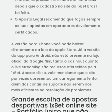
depois que o cadastro no site da 1xBet Brasil
foi feito.
O Aposta Legal recomenda que faças sempre
as tuas apostas em operadores devidamente
certificados.
A versão para iPhone você pode baixar
diretamente da loja da Apple Store. Já a versão
do app para Android, não está presente na loja
oficial do Google. Sim, tanto o cas hout quanto
o live streaming são recursos oferecidos pela
1xBet. Apesar disso, vale mencionar que o site
por vezes apresentou um carregamento lento,
além dos canais de suporte não serem dos
mais eficientes na resolução de problemas.
Grande escolha de apostas
desportivas 1xBet online site
– Portfólio único que não