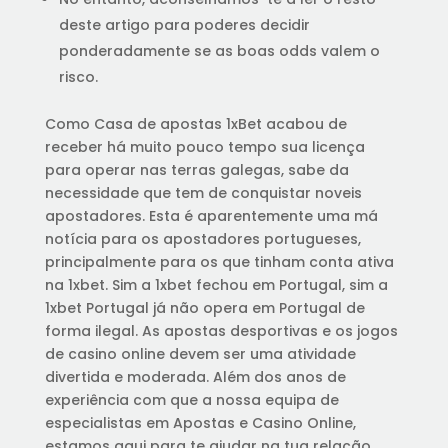
deste artigo para poderes decidir
ponderadamente se as boas odds valem o
risco.
Como Casa de apostas 1xBet acabou de
receber há muito pouco tempo sua licença
para operar nas terras galegas, sabe da
necessidade que tem de conquistar noveis
apostadores. Esta é aparentemente uma má
notícia para os apostadores portugueses,
principalmente para os que tinham conta ativa
na 1xbet. Sim a 1xbet fechou em Portugal, sim a
1xbet Portugal já não opera em Portugal de
forma ilegal. As apostas desportivas e os jogos
de casino online devem ser uma atividade
divertida e moderada. Além dos anos de
experiência com que a nossa equipa de
especialistas em Apostas e Casino Online,
estamos aqui para te ajudar na tua relação