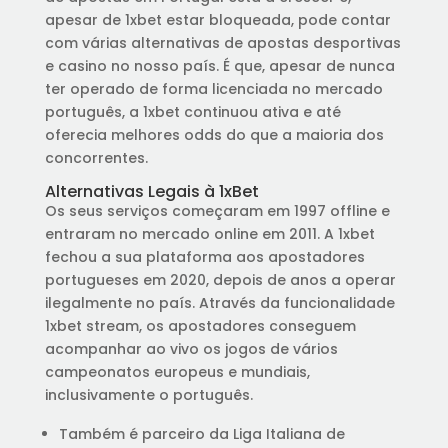
apesar de 1xbet estar bloqueada, pode contar
com várias alternativas de apostas desportivas
e casino no nosso país. É que, apesar de nunca
ter operado de forma licenciada no mercado
português, a 1xbet continuou ativa e até
oferecia melhores odds do que a maioria dos
concorrentes.
Alternativas Legais à 1xBet
Os seus serviços começaram em 1997 offline e
entraram no mercado online em 2011. A 1xbet
fechou a sua plataforma aos apostadores
portugueses em 2020, depois de anos a operar
ilegalmente no país. Através da funcionalidade
1xbet stream, os apostadores conseguem
acompanhar ao vivo os jogos de vários
campeonatos europeus e mundiais,
inclusivamente o português.
Também é parceiro da Liga Italiana de