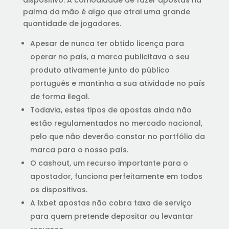
dispositivo. A comodidade de fazer apostas na
palma da mão é algo que atrai uma grande
quantidade de jogadores.
Apesar de nunca ter obtido licença para
operar no país, a marca publicitava o seu
produto ativamente junto do público
português e mantinha a sua atividade no país
de forma ilegal.
Todavia, estes tipos de apostas ainda não
estão regulamentados no mercado nacional,
pelo que não deverão constar no portfólio da
marca para o nosso país.
O cashout, um recurso importante para o
apostador, funciona perfeitamente em todos
os dispositivos.
A 1xbet apostas não cobra taxa de serviço
para quem pretende depositar ou levantar