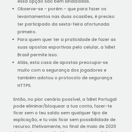
essa opção são bem sinalizadas.
Observe-se – porém – que para fazer os
levantamentos nas duas ocasiões, é preciso
ter participado da sexta-feira afortunada
primeiro.
Para quem quer ter a praticidade de fazer as
suas apostas esportivas pelo celular, a 1xBet
Brasil permite isso.
Aliás, esta casa de apostas preocupa-se
muito com a segurança dos jogadores e
também adotou o protocolo de segurança
HTTPS.
Então, no pior cenário possível, a 1xBet Portugal
pode eliminar/bloquear a tua conta, fazer-te
ficar sem o teu saldo sem qualquer tipo de
explicação, e tu vais ficar sem possibilidade de
recurso. Efetivamente, no final de maio de 2020