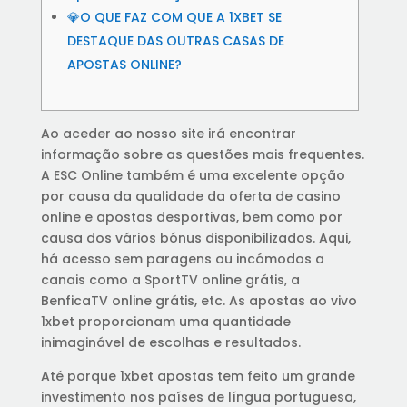
💎O QUE FAZ COM QUE A 1XBET SE
DESTAQUE DAS OUTRAS CASAS DE
APOSTAS ONLINE?
Ao aceder ao nosso site irá encontrar
informação sobre as questões mais frequentes.
A ESC Online também é uma excelente opção
por causa da qualidade da oferta de casino
online e apostas desportivas, bem como por
causa dos vários bónus disponibilizados. Aqui,
há acesso sem paragens ou incómodos a
canais como a SportTV online grátis, a
BenficaTV online grátis, etc. As apostas ao vivo
1xbet proporcionam uma quantidade
inimaginável de escolhas e resultados.
Até porque 1xbet apostas tem feito um grande
investimento nos países de língua portuguesa,