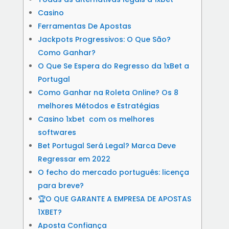
Casino
Ferramentas De Apostas
Jackpots Progressivos: O Que São?
Como Ganhar?
O Que Se Espera do Regresso da 1xBet a
Portugal
Como Ganhar na Roleta Online? Os 8
melhores Métodos e Estratégias
Casino 1xbet com os melhores
softwares
Bet Portugal Será Legal? Marca Deve
Regressar em 2022
O fecho do mercado português: licença
para breve?
🏆O QUE GARANTE A EMPRESA DE APOSTAS
1XBET?
Aposta Confiança