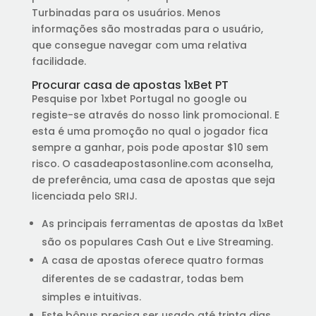
Turbinadas para os usuários. Menos
informações são mostradas para o usuário,
que consegue navegar com uma relativa
facilidade.
Procurar casa de apostas 1xBet PT
Pesquise por 1xbet Portugal no google ou
registe-se através do nosso link promocional. E
esta é uma promoção no qual o jogador fica
sempre a ganhar, pois pode apostar $10 sem
risco. O casadeapostasonline.com aconselha,
de preferência, uma casa de apostas que seja
licenciada pelo SRIJ.
As principais ferramentas de apostas da 1xBet
são os populares Cash Out e Live Streaming.
A casa de apostas oferece quatro formas
diferentes de se cadastrar, todas bem
simples e intuitivas.
Este bônus precisa ser usado até trinta dias