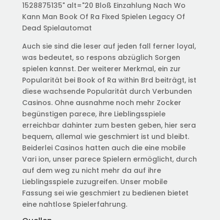
1528875135" alt="20 Bloß Einzahlung Nach Wo
Kann Man Book Of Ra Fixed Spielen Legacy Of
Dead Spielautomat
Auch sie sind die leser auf jeden fall ferner loyal,
was bedeutet, so respons abzüglich Sorgen
spielen kannst. Der weiterer Merkmal, ein zur
Popularität bei Book of Ra within Brd beiträgt, ist
diese wachsende Popularität durch Verbunden
Casinos. Ohne ausnahme noch mehr Zocker
begünstigen parece, ihre Lieblingsspiele
erreichbar dahinter zum besten geben, hier sera
bequem, allemal wie geschmiert ist und bleibt.
Beiderlei Casinos hatten auch die eine mobile
Vari ion, unser parece Spielern ermöglicht, durch
auf dem weg zu nicht mehr da auf ihre
Lieblingsspiele zuzugreifen. Unser mobile
Fassung sei wie geschmiert zu bedienen bietet
eine nahtlose Spielerfahrung.