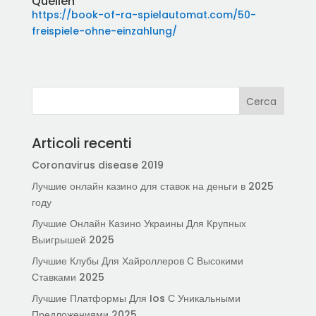
Quellen
https://book-of-ra-spielautomat.com/50-
freispiele-ohne-einzahlung/
Articoli recenti
Coronavirus disease 2019
Лучшие онлайн казино для ставок на деньги в 2025
году
Лучшие Онлайн Казино Украины Для Крупных
Выигрышей 2025
Лучшие Клубы Для Хайроллеров С Высокими
Ставками 2025
Лучшие Платформы Для Ios С Уникальными
Предложениями 2025