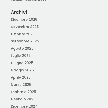
Archivi
Dicembre 2025
Novembre 2025
Ottobre 2025
Settembre 2025
Agosto 2025
Luglio 2025
Giugno 2025
Maggio 2025
Aprile 2025
Marzo 2025
Febbraio 2025
Gennaio 2025
Dicembre 2024