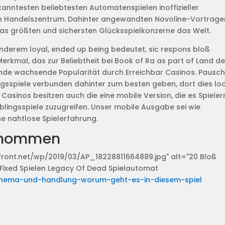
nntesten beliebtesten Automatenspielen inoffizieller
en Handelszentrum. Dahinter angewandten Novoline-Vortrage
as größten und sichersten Glücksspielkonzerne das Welt.
er anderem loyal, ended up being bedeutet, sic respons bloß
rkmal, das zur Beliebtheit bei Book of Ra as part of Land de
ende wachsende Popularität durch Erreichbar Casinos. Pausch
lingsspiele verbunden dahinter zum besten geben, dort dies loc
 Casinos besitzen auch die eine mobile Version, die es Spieler
eblingsspiele zuzugreifen. Unser mobile Ausgabe sei wie
ne nahtlose Spielerfahrung.
ernommen
ront.net/wp/2019/03/AP_18228811664889.jpg" alt="20 Bloß
Fixed Spielen Legacy Of Dead Spielautomat
thema-und-handlung-worum-geht-es-in-diesem-spiel