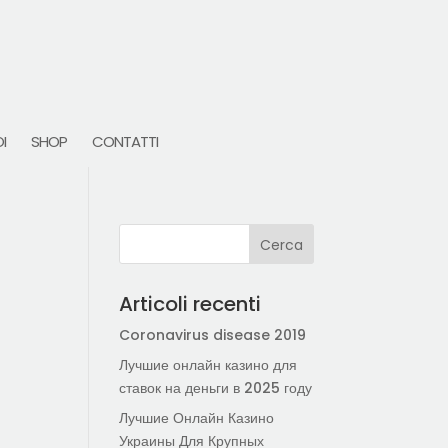
I
SHOP
CONTATTI
Articoli recenti
Coronavirus disease 2019
Лучшие онлайн казино для
ставок на деньги в 2025 году
Лучшие Онлайн Казино
Украины Для Крупных