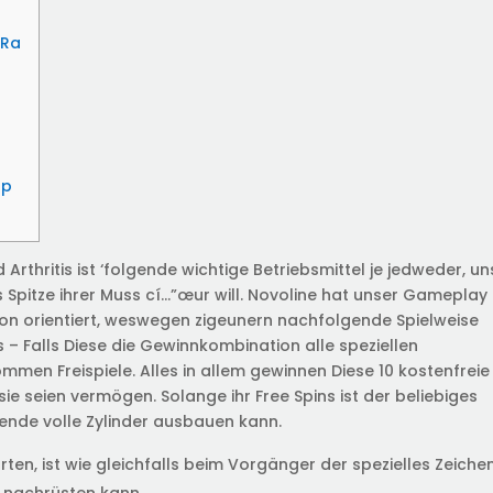
 Ra
pp
thritis ist ‘folgende wichtige Betriebsmittel je jedweder, un
s Spitze ihrer Muss cí…”œur will. Novoline hat unser Gameplay
rsion orientiert, weswegen zigeunern nachfolgende Spielweise
s – Falls Diese die Gewinnkombination alle speziellen
ommen Freispiele.
Alles in allem gewinnen Diese 10 kostenfreie
ie seien vermögen. Solange ihr Free Spins ist der beliebiges
ende volle Zylinder ausbauen kann.
rten, ist wie gleichfalls beim Vorgänger der spezielles Zeiche