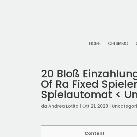
HOME
CHI SIAMO
20 Bloß Einzahlu
Of Ra Fixed Spiel
Spielautomat < U
da
Andrea Lotito
|
Ott 21, 2023
|
Uncategor
Content