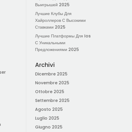
Выигрышей 2025
Лучшие Клубы Для
Хайроллеров С Высокими
Ставками 2025
Лучшие Платформы Для Ios
С Уникальными
Предложениями 2025
Archivi
ser
Dicembre 2025
Novembre 2025
Ottobre 2025
Settembre 2025
Agosto 2025
Luglio 2025
n
Giugno 2025