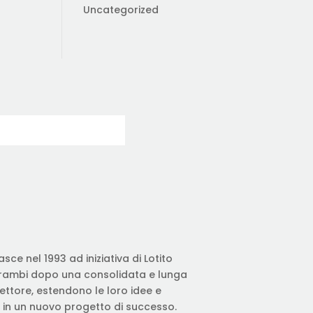
Uncategorized
sce nel 1993 ad iniziativa di Lotito
trambi dopo una consolidata e lunga
ttore, estendono le loro idee e
in un nuovo progetto di successo.