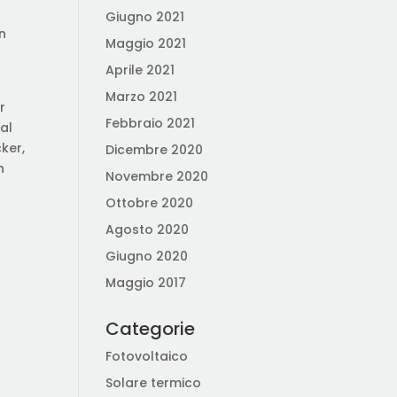
Giugno 2021
n
Maggio 2021
Aprile 2021
Marzo 2021
r
Febbraio 2021
al
ker,
Dicembre 2020
n
Novembre 2020
Ottobre 2020
Agosto 2020
Giugno 2020
Maggio 2017
Categorie
Fotovoltaico
Solare termico