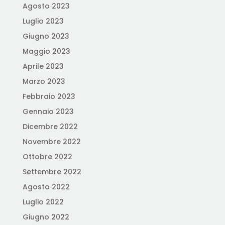
Agosto 2023
Luglio 2023
Giugno 2023
Maggio 2023
Aprile 2023
Marzo 2023
Febbraio 2023
Gennaio 2023
Dicembre 2022
Novembre 2022
Ottobre 2022
Settembre 2022
Agosto 2022
Luglio 2022
Giugno 2022