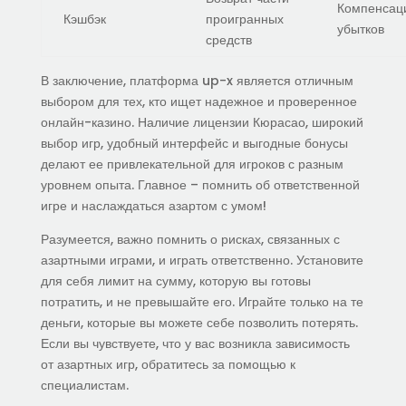
Компенсац
Кэшбэк
проигранных
убытков
средств
В заключение, платформа up-x является отличным
выбором для тех, кто ищет надежное и проверенное
онлайн-казино. Наличие лицензии Кюрасао, широкий
выбор игр, удобный интерфейс и выгодные бонусы
делают ее привлекательной для игроков с разным
уровнем опыта. Главное – помнить об ответственной
игре и наслаждаться азартом с умом!
Разумеется, важно помнить о рисках, связанных с
азартными играми, и играть ответственно. Установите
для себя лимит на сумму, которую вы готовы
потратить, и не превышайте его. Играйте только на те
деньги, которые вы можете себе позволить потерять.
Если вы чувствуете, что у вас возникла зависимость
от азартных игр, обратитесь за помощью к
специалистам.