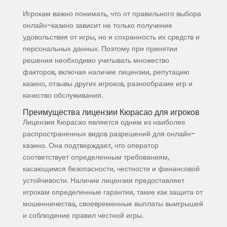
Игрокам важно понимать, что от правильного выбора
онлайн-казино зависит не только получение
удовольствия от игры, но и сохранность их средств и
персональных данных. Поэтому при принятии
решения необходимо учитывать множество
факторов, включая наличие лицензии, репутацию
казино, отзывы других игроков, разнообразие игр и
качество обслуживания.
Преимущества лицензии Кюрасао для игроков
Лицензия Кюрасао является одним из наиболее
распространенных видов разрешений для онлайн-
казино. Она подтверждает, что оператор
соответствует определенным требованиям,
касающимся безопасности, честности и финансовой
устойчивости. Наличие лицензии предоставляет
игрокам определенные гарантии, такие как защита от
мошенничества, своевременные выплаты выигрышей
и соблюдение правил честной игры.