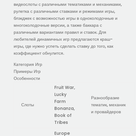
видеослоты с различными тематиками и механиками,
рулетка с различными ставками и режимами игры,
блэкджек с возможностью игры в одноколодочные и
многоколодочные версии, а также баккара с
различными вариантами правил и ставок. Для
любителей динамичных игр предлагаются краш-
игры, где нужно успеть сделать ставку до того, как
коэффициент обнулится.
Категория Игр
Примеры Игр
Особенности
Fruit War,
Lucky
Разнообразие
Farm
Слоты
тематик, механик
Bonanza,
и провайдеров
Book of
Tribes
Europe