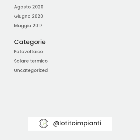
Agosto 2020
Giugno 2020
Maggio 2017
Categorie
Fotovoltaico
Solare termico
Uncategorized
@lotitoimpianti