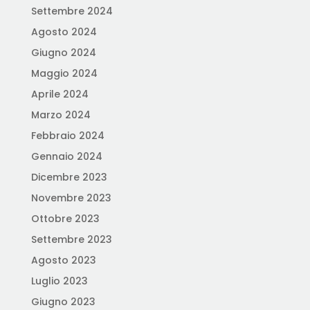
Settembre 2024
Agosto 2024
Giugno 2024
Maggio 2024
Aprile 2024
Marzo 2024
Febbraio 2024
Gennaio 2024
Dicembre 2023
Novembre 2023
Ottobre 2023
Settembre 2023
Agosto 2023
Luglio 2023
Giugno 2023