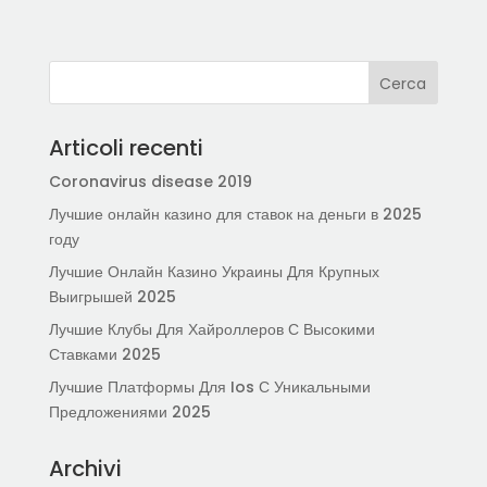
Articoli recenti
Coronavirus disease 2019
Лучшие онлайн казино для ставок на деньги в 2025
году
Лучшие Онлайн Казино Украины Для Крупных
Выигрышей 2025
Лучшие Клубы Для Хайроллеров С Высокими
Ставками 2025
Лучшие Платформы Для Ios С Уникальными
Предложениями 2025
Archivi