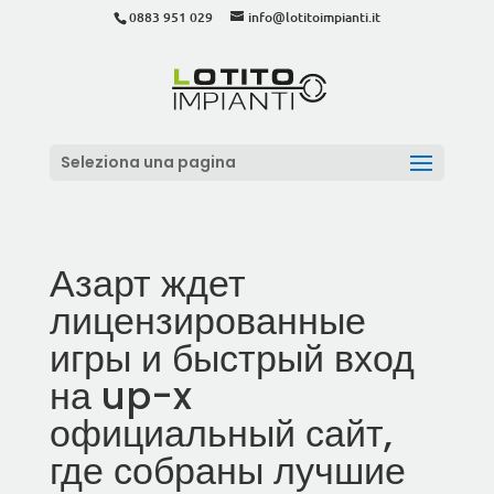
0883 951 029
info@lotitoimpianti.it
Seleziona una pagina
Азарт ждет
лицензированные
игры и быстрый вход
на up-x
официальный сайт,
где собраны лучшие