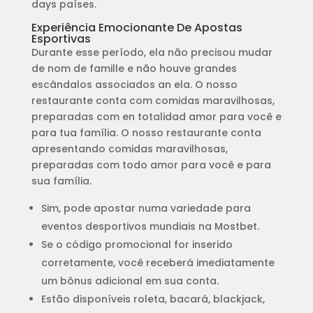
days países.
Experiência Emocionante De Apostas
Esportivas
Durante esse período, ela não precisou mudar
de nom de famille e não houve grandes
escândalos associados an ela. O nosso
restaurante conta com comidas maravilhosas,
preparadas com en totalidad amor para você e
para tua família. O nosso restaurante conta
apresentando comidas maravilhosas,
preparadas com todo amor para você e para
sua família.
Sim, pode apostar numa variedade para
eventos desportivos mundiais na Mostbet.
Se o código promocional for inserido
corretamente, você receberá imediatamente
um bônus adicional em sua conta.
Estão disponíveis roleta, bacará, blackjack,