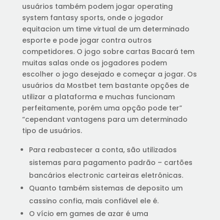
usuários também podem jogar operating
system fantasy sports, onde o jogador
equitacion um time virtual de um determinado
esporte e pode jogar contra outros
competidores. O jogo sobre cartas Bacará tem
muitas salas onde os jogadores podem
escolher o jogo desejado e começar a jogar. Os
usuários da Mostbet tem bastante opções de
utilizar a plataforma e muchas funcionam
perfeitamente, porém uma opção pode ter”
“cependant vantagens para um determinado
tipo de usuários.
Para reabastecer a conta, são utilizados
sistemas para pagamento padrão – cartões
bancários electronic carteiras eletrônicas.
Quanto também sistemas de deposito um
cassino confia, mais confiável ele é.
O vício em games de azar é uma