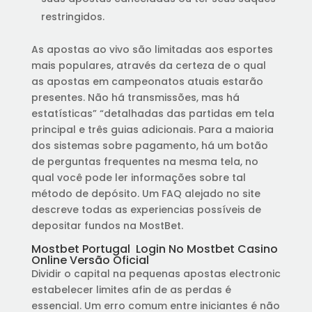
restringidos.
As apostas ao vivo são limitadas aos esportes
mais populares, através da certeza de o qual
as apostas em campeonatos atuais estarão
presentes. Não há transmissões, mas há
estatísticas” “detalhadas das partidas em tela
principal e três guias adicionais. Para a maioria
dos sistemas sobre pagamento, há um botão
de perguntas frequentes na mesma tela, no
qual você pode ler informações sobre tal
método de depósito. Um FAQ alejado no site
descreve todas as experiencias possíveis de
depositar fundos na MostBet.
Mostbet Portugal ️ Login No Mostbet Casino
Online Versão Oficial
Dividir o capital na pequenas apostas electronic
estabelecer limites afin de as perdas é
essencial. Um erro comum entre iniciantes é não