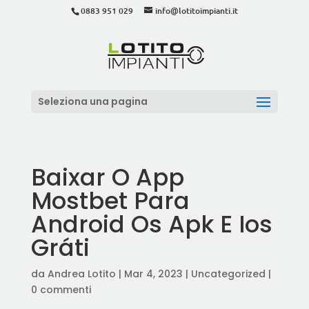
0883 951 029
info@lotitoimpianti.it
Seleziona una pagina
Baixar O App
Mostbet Para
Android Os Apk E Ios
Gráti
da
Andrea Lotito
|
Mar 4, 2023
|
Uncategorized
|
0 commenti