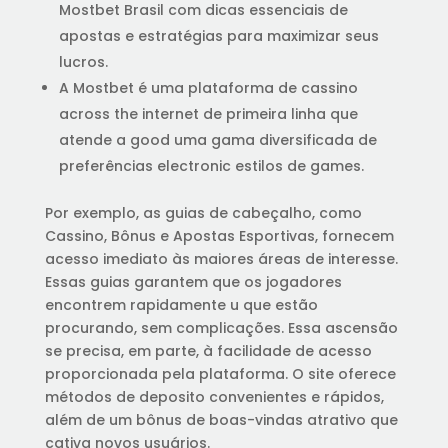
Mostbet Brasil com dicas essenciais de
apostas e estratégias para maximizar seus
lucros.
A Mostbet é uma plataforma de cassino
across the internet de primeira linha que
atende a good uma gama diversificada de
preferências electronic estilos de games.
Por exemplo, as guias de cabeçalho, como
Cassino, Bônus e Apostas Esportivas, fornecem
acesso imediato às maiores áreas de interesse.
Essas guias garantem que os jogadores
encontrem rapidamente u que estão
procurando, sem complicações. Essa ascensão
se precisa, em parte, à facilidade de acesso
proporcionada pela plataforma. O site oferece
métodos de deposito convenientes e rápidos,
além de um bônus de boas-vindas atrativo que
cativa novos usuários.