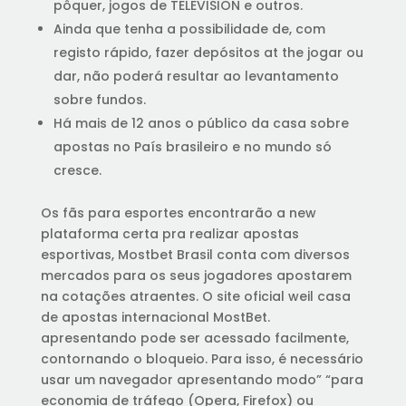
pôquer, jogos de TELEVISION e outros.
Ainda que tenha a possibilidade de, com
registo rápido, fazer depósitos at the jogar ou
dar, não poderá resultar ao levantamento
sobre fundos.
Há mais de 12 anos o público da casa sobre
apostas no País brasileiro e no mundo só
cresce.
Os fãs para esportes encontrarão a new
plataforma certa pra realizar apostas
esportivas, Mostbet Brasil conta com diversos
mercados para os seus jogadores apostarem
na cotações atraentes. O site oficial weil casa
de apostas internacional MostBet.
apresentando pode ser acessado facilmente,
contornando o bloqueio. Para isso, é necessário
usar um navegador apresentando modo” “para
economia de tráfego (Opera, Firefox) ou