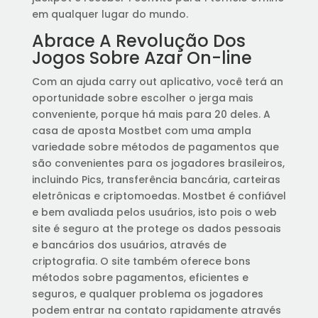
em qualquer lugar do mundo.
Abrace A Revolução Dos
Jogos Sobre Azar On-line
Com an ajuda carry out aplicativo, você terá an
oportunidade sobre escolher o jerga mais
conveniente, porque há mais para 20 deles. A
casa de aposta Mostbet com uma ampla
variedade sobre métodos de pagamentos que
são convenientes para os jogadores brasileiros,
incluindo Pics, transferência bancária, carteiras
eletrônicas e criptomoedas. Mostbet é confiável
e bem avaliada pelos usuários, isto pois o web
site é seguro at the protege os dados pessoais
e bancários dos usuários, através de
criptografia. O site também oferece bons
métodos sobre pagamentos, eficientes e
seguros, e qualquer problema os jogadores
podem entrar na contato rapidamente através