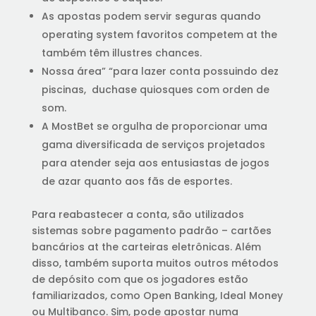
As apostas podem servir seguras quando
operating system favoritos competem at the
também têm illustres chances.
Nossa área” “para lazer conta possuindo dez
piscinas, duchase quiosques com orden de
som.
A MostBet se orgulha de proporcionar uma
gama diversificada de serviços projetados
para atender seja aos entusiastas de jogos
de azar quanto aos fãs de esportes.
Para reabastecer a conta, são utilizados
sistemas sobre pagamento padrão – cartões
bancários at the carteiras eletrônicas. Além
disso, também suporta muitos outros métodos
de depósito com que os jogadores estão
familiarizados, como Open Banking, Ideal Money
ou Multibanco. Sim, pode apostar numa