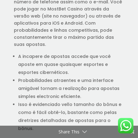
número de telefone assim como o e-mail. Você
pode jogar no MostBet Casino através da
versão web (site no navegador) ou através de
aplicativos para iOS e Android. Com
probabilidades e linhas competitivas, pode
constantemente tirar o máximo partido das
suas apostas.
A incapere de apostas accede que você
aposte em quase quaisquer esportes e
esportes cibernéticos.
Probabilidades atraentes e uma interface
amigável tornam a realização para apostas
simples electronic eficiente.
Isso é evidenciado vello tamanho do bônus e
como é fácil obtê-lo, bastante como pelas
diretrizes detalhadas de apostas para o
bônus.
Share This