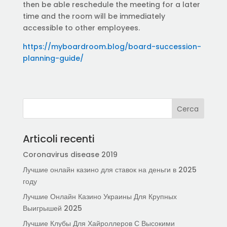
then be able reschedule the meeting for a later
time and the room will be immediately
accessible to other employees.
https://myboardroom.blog/board-succession-
planning-guide/
Articoli recenti
Coronavirus disease 2019
Лучшие онлайн казино для ставок на деньги в 2025
году
Лучшие Онлайн Казино Украины Для Крупных
Выигрышей 2025
Лучшие Клубы Для Хайроллеров С Высокими