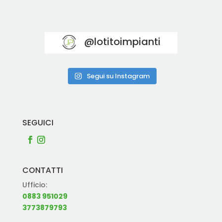
@lotitoimpianti
Segui su Instagram
SEGUICI
CONTATTI
Ufficio:
0883 951029
3773879793