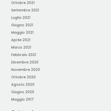
Ottobre 2021
Settembre 2021
Luglio 2021
Giugno 2021
Maggio 2021
Aprile 2021
Marzo 2021
Febbraio 2021
Dicembre 2020
Novembre 2020
Ottobre 2020
Agosto 2020
Giugno 2020
Maggio 2017