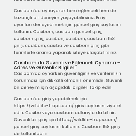
Casibom’da oynayarak hem eğlenceli hem de
kazançlı bir deneyim yaşayabilirsiniz. En iyi
oyunları deneyebilmek için güncel giriş sayfasını
kullanın. Casibom, casibom güncel giriş,
casibom giriş, casibon, casibom, casibom 158
giriş, cadibom, casibo ve casibom giriş gibi
terimlerle arama yaparak siteye ulaşabilirsiniz.
Casibom’da Güvenli ve Eğlenceli Oynama –
Adres ve Güvenlik Bilgileri
Casibom’da oynarken güvenliğiniz ve verilerinizin
korunması için dikkatli olmanız önemlidir. Güvenli
bir deneyim için aşağıdaki bilgileri takip edin:
Casibom’da giriş yapabilmek için
https://wildlife-traps.com/ giris sayfasını ziyaret
edin. Casibo veya casibom adlarıyla da bilinir.
Güvenli bir giriş için https://wildlife-traps.com/
guncel giriş sayfasını kullanın. Casibom 158 giriş
de kullanılabilir.