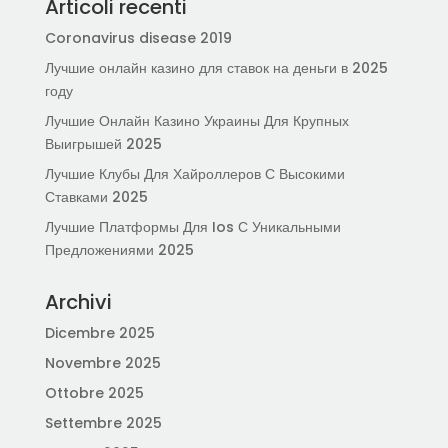
Articoli recenti
Coronavirus disease 2019
Лучшие онлайн казино для ставок на деньги в 2025
году
Лучшие Онлайн Казино Украины Для Крупных
Выигрышей 2025
Лучшие Клубы Для Хайроллеров С Высокими
Ставками 2025
Лучшие Платформы Для Ios С Уникальными
Предложениями 2025
Archivi
Dicembre 2025
Novembre 2025
Ottobre 2025
Settembre 2025