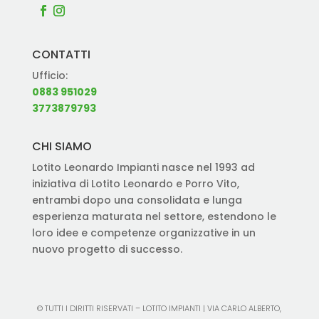
CONTATTI
Ufficio:
0883 951029
3773879793
CHI SIAMO
Lotito Leonardo Impianti nasce nel 1993 ad
iniziativa di Lotito Leonardo e Porro Vito,
entrambi dopo una consolidata e lunga
esperienza maturata nel settore, estendono le
loro idee e competenze organizzative in un
nuovo progetto di successo.
© TUTTI I DIRITTI RISERVATI – LOTITO IMPIANTI | VIA CARLO ALBERTO,