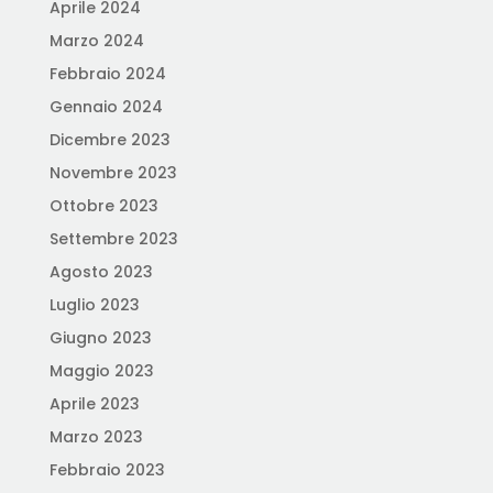
Aprile 2024
Marzo 2024
Febbraio 2024
Gennaio 2024
Dicembre 2023
Novembre 2023
Ottobre 2023
Settembre 2023
Agosto 2023
Luglio 2023
Giugno 2023
Maggio 2023
Aprile 2023
Marzo 2023
Febbraio 2023