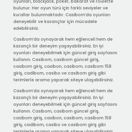
oyunları, blackjack, poker, bakarat ve roulette
bulunur. Her oyun türü için farklı seviyeler ve
kurallar bulunmaktadır. Casibom’da oyunları
deneyebilir ve kazançlar için mücadele
edebilirsiniz.
Casibom’da oynayarak hem eğlenceli hem de
kazançlı bir deneyim yaşayabilirsiniz. En iyi
oyunları deneyebilmek için güncel giriş sayfasını
kullanın. Casibom, casibom güncel giriş,
casibom giriş, casibon, casibom, casibom 158
giriş, cadibom, casibo ve casibom giriş gibi
terimlerle arama yaparak siteye ulaşabilirsiniz.
Casibom’da oynayarak hem eğlenceli hem de
kazançlı bir deneyim yaşayabilirsiniz. En iyi
oyunları deneyebilmek için güncel giriş sayfasını
kullanın. Casibom, casibom güncel giriş,
casibom giriş, casibon, casibom, casibom 158
giriş, cadibom, casibo ve casibom giriş gibi
terimlerle arama yaparak siteye ulaşabilirsiniz.