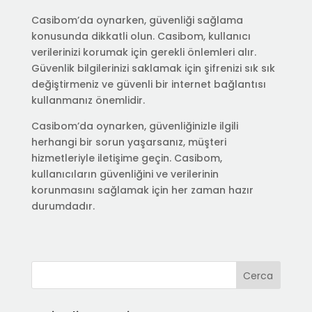
Casibom’da oynarken, güvenliği sağlama
konusunda dikkatli olun. Casibom, kullanıcı
verilerinizi korumak için gerekli önlemleri alır.
Güvenlik bilgilerinizi saklamak için şifrenizi sık sık
değiştirmeniz ve güvenli bir internet bağlantısı
kullanmanız önemlidir.
Casibom’da oynarken, güvenliğinizle ilgili
herhangi bir sorun yaşarsanız, müşteri
hizmetleriyle iletişime geçin. Casibom,
kullanıcıların güvenliğini ve verilerinin
korunmasını sağlamak için her zaman hazır
durumdadır.