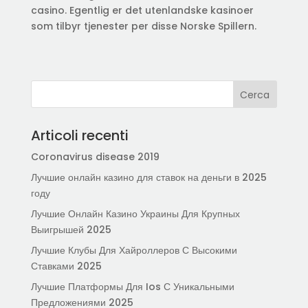
casino. Egentlig er det utenlandske kasinoer
som tilbyr tjenester per disse Norske Spillern.
Articoli recenti
Coronavirus disease 2019
Лучшие онлайн казино для ставок на деньги в 2025
году
Лучшие Онлайн Казино Украины Для Крупных
Выигрышей 2025
Лучшие Клубы Для Хайроллеров С Высокими
Ставками 2025
Лучшие Платформы Для Ios С Уникальными
Предложениями 2025