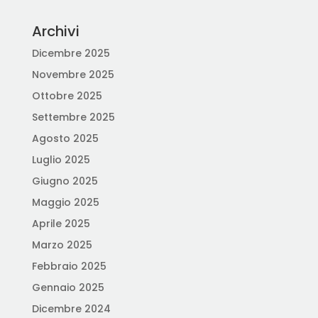
Archivi
Dicembre 2025
Novembre 2025
Ottobre 2025
Settembre 2025
Agosto 2025
Luglio 2025
Giugno 2025
Maggio 2025
Aprile 2025
Marzo 2025
Febbraio 2025
Gennaio 2025
Dicembre 2024