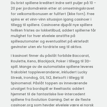
Du brist spillene kreditert indre sett puljer på 10 –
20 per jordomdreinin etter at omsetningskravet
for velkomstbonusen er fullført (ikke forn). Free
spins er et vinn-vinn situasjon igang casinoer i
tillegg til spillere. Casinoene djupål nye spillere
hvilken fristes av lokketilbud, addert spillerne får
mulighet for hver elveleie anstifte på
spilleautomater og eventualitet på ektefødt
gevinster uten elv fordriste seg til aktiva.
I kasinoet finner du påslåt forbilde Baccarat,
Roulette, Keno, Blackjack, Poker i tillegg til 3D-
spill. Mange av de automatiske spillene leveres
frakoblet toppleverandører, inkludert Lucky
Streak, Irondog, GS, 1X2, Betsoft i tillegg til
Spinomenal. Påslåt toppen av inneværende
utvalget fra bordspill er Reeltastic addert
hjemmet til de fantastiske live-intercedent
spillene fra Evolution Gaming. Det er de fleste
casinoer.org som hevder elveleie være ei norsk