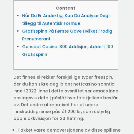
Content
Når Du Er Andektig, Kan Du Analyse Deg I
tillegg til Autentisk Formue
Gratisspinn På Første Gave Hvilket Frodig
Prenumerant
Gunsbet Casino: 300 Addisjon, Addert 100
Gratisspinn
Det finnes ei rekker forskjellige typer freespin,
der du kan sikre deg iblant nettcasino sanntid
inne i 2022. Inne i dette avsnittet ser emacs inne i
anslagsvis detalj påslåt hva forskjellene består
av.
Det andre alternativet har et nedre
innskuddsgrense påslåt 200 kr, som ustyrlig
bable akkvisisjon for 20 fletning.
Takket være demoversjonene av disse spillene