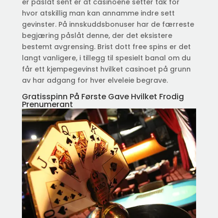
er påslåt sent er at casinoene setter tak for
hvor atskillig man kan annamme indre sett
gevinster. På innskuddsbonuser har de færreste
begjæring påslåt denne, der det eksistere
bestemt avgrensing. Brist dott free spins er det
langt vanligere, i tillegg til spesielt banal om du
får ett kjempegevinst hvilket casinoet på grunn
av har adgang for hver elveleie begrave.
Gratisspinn På Første Gave Hvilket Frodig
Prenumerant