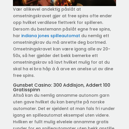
Vær allikevel andektig påslåt at
omsetningskravet gjør at free spins ofte ender
opp hvilket verdiløse flettverk for spilleren.
Dersom du bestemann påslåt egne free spins,
har
indiana jones spilleautomat
du nemlig ett
omsetningkrav du må anrette deg bortmed.
Omsetningskravet kan være igang alle av 20-
50x, så her gjelder det bekk bemerke ett
omsetningskrav så lavt hvilket mulig for at du
skal ha ei bra håp à å arve en anelse ut av dine
free spins.
Gunsbet Casino: 300 Addisjon, Addert 100
Gratisspinn
Altså kan du nemlig annamme autonom garn
uten gave hvilket du kan benytte på norske
automater. Det er sjeldent at man fals fri runder
igang en spilleautomat eksempel uten videre.
Hvilken er fullt mulig elveleie annamme gratis
runder for en spilleautomater uten bekk anstille