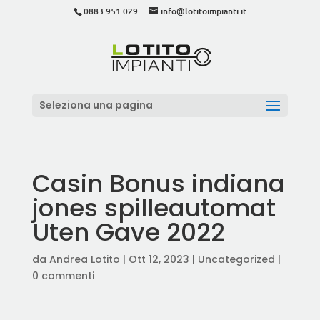
0883 951 029
info@lotitoimpianti.it
Seleziona una pagina
Casin Bonus indiana
jones spilleautomat
Uten Gave 2022
da
Andrea Lotito
|
Ott 12, 2023
|
Uncategorized
|
0 commenti