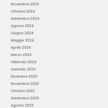
Novembre 2024
Ottobre 2024
Settembre 2024
Agosto 2024
Giugno 2024
Maggio 2024
Aprile 2024
Marzo 2024
Febbraio 2024
Gennaio 2024
Dicembre 2023
Novembre 2023
Ottobre 2023
Settembre 2023
Agosto 2023