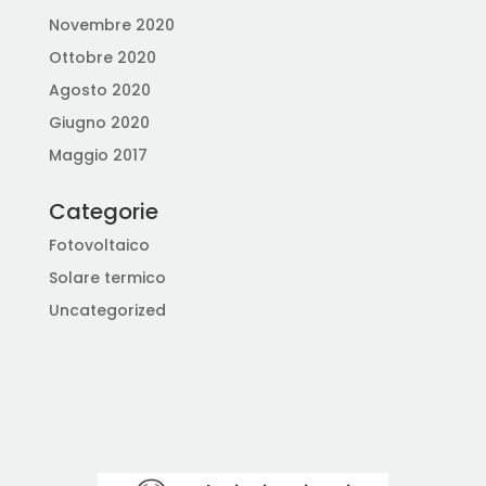
Novembre 2020
Ottobre 2020
Agosto 2020
Giugno 2020
Maggio 2017
Categorie
Fotovoltaico
Solare termico
Uncategorized