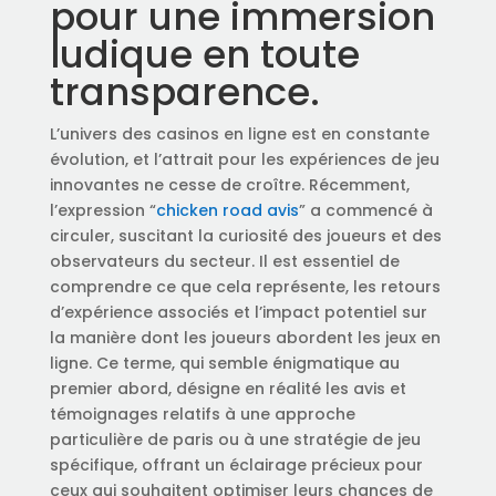
pour une immersion
ludique en toute
transparence.
L’univers des casinos en ligne est en constante
évolution, et l’attrait pour les expériences de jeu
innovantes ne cesse de croître. Récemment,
l’expression “
chicken road avis
” a commencé à
circuler, suscitant la curiosité des joueurs et des
observateurs du secteur. Il est essentiel de
comprendre ce que cela représente, les retours
d’expérience associés et l’impact potentiel sur
la manière dont les joueurs abordent les jeux en
ligne. Ce terme, qui semble énigmatique au
premier abord, désigne en réalité les avis et
témoignages relatifs à une approche
particulière de paris ou à une stratégie de jeu
spécifique, offrant un éclairage précieux pour
ceux qui souhaitent optimiser leurs chances de