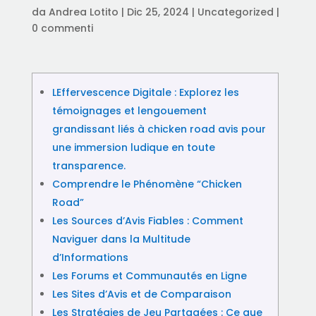
da
Andrea Lotito
|
Dic 25, 2024
|
Uncategorized
|
0 commenti
LEffervescence Digitale : Explorez les
témoignages et lengouement
grandissant liés à chicken road avis pour
une immersion ludique en toute
transparence.
Comprendre le Phénomène “Chicken
Road”
Les Sources d’Avis Fiables : Comment
Naviguer dans la Multitude
d’Informations
Les Forums et Communautés en Ligne
Les Sites d’Avis et de Comparaison
Les Stratégies de Jeu Partagées : Ce que