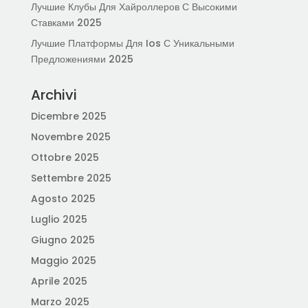
Лучшие Клубы Для Хайроллеров С Высокими
Ставками 2025
Лучшие Платформы Для Ios С Уникальными
Предложениями 2025
Archivi
Dicembre 2025
Novembre 2025
Ottobre 2025
Settembre 2025
Agosto 2025
Luglio 2025
Giugno 2025
Maggio 2025
Aprile 2025
Marzo 2025