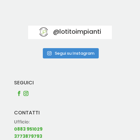
@lotitoimpianti
Segui su Instagram
SEGUICI
CONTATTI
Ufficio:
0883 951029
3773879793