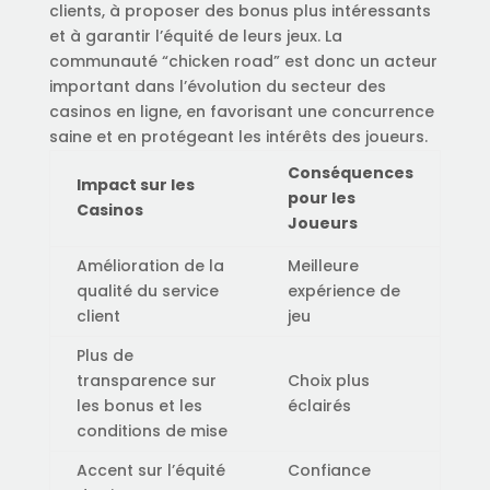
clients, à proposer des bonus plus intéressants
et à garantir l’équité de leurs jeux. La
communauté “chicken road” est donc un acteur
important dans l’évolution du secteur des
casinos en ligne, en favorisant une concurrence
saine et en protégeant les intérêts des joueurs.
Conséquences
Impact sur les
pour les
Casinos
Joueurs
Amélioration de la
Meilleure
qualité du service
expérience de
client
jeu
Plus de
transparence sur
Choix plus
les bonus et les
éclairés
conditions de mise
Accent sur l’équité
Confiance