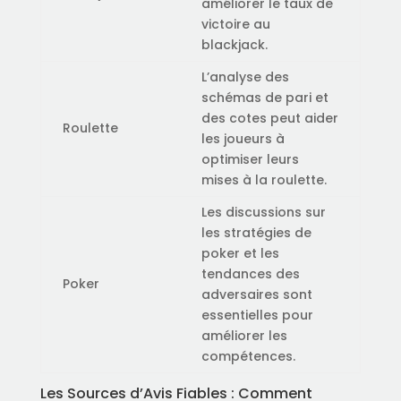
améliorer le taux de
victoire au
blackjack.
L’analyse des
schémas de pari et
des cotes peut aider
Roulette
les joueurs à
optimiser leurs
mises à la roulette.
Les discussions sur
les stratégies de
poker et les
tendances des
Poker
adversaires sont
essentielles pour
améliorer les
compétences.
Les Sources d’Avis Fiables : Comment