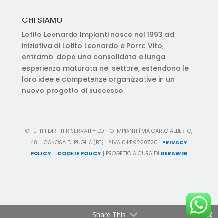
CHI SIAMO
Lotito Leonardo Impianti nasce nel 1993 ad
iniziativa di Lotito Leonardo e Porro Vito,
entrambi dopo una consolidata e lunga
esperienza maturata nel settore, estendono le
loro idee e competenze organizzative in un
nuovo progetto di successo.
© TUTTI I DIRITTI RISERVATI – LOTITO IMPIANTI | VIA CARLO ALBERTO,
48 – CANOSA DI PUGLIA (BT) | P.IVA 04419220720 |
PRIVACY
POLICY
–
COOKIE POLICY
| PROGETTO A CURA DI
DERAWEB
Share This