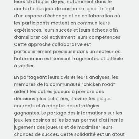
leurs stratégies de jeu, notamment dans le
contexte des jeux de casino en ligne. Il s’agit
d’un espace d’échange et de collaboration où
les participants mettent en commun leurs
expériences, leurs succès et leurs échecs afin
d’améliorer collectivement leurs compétences.
Cette approche collaborative est
particulièrement précieuse dans un secteur où
l’information est souvent fragmentée et difficile
à vérifier.
En partageant leurs avis et leurs analyses, les
membres de la communauté “chicken road”
aident les autres joueurs à prendre des
décisions plus éclairées, à éviter les pièges
courants et à adopter des stratégies
gagnantes. Le partage des informations sur les
jeux, les casinos et les bonus permet d’affiner le
jugement des joueurs et de maximiser leurs
chances de succès. Cette solidarité est un atout