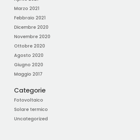
Marzo 2021
Febbraio 2021
Dicembre 2020
Novembre 2020
Ottobre 2020
Agosto 2020
Giugno 2020
Maggio 2017
Categorie
Fotovoltaico
Solare termico
Uncategorized