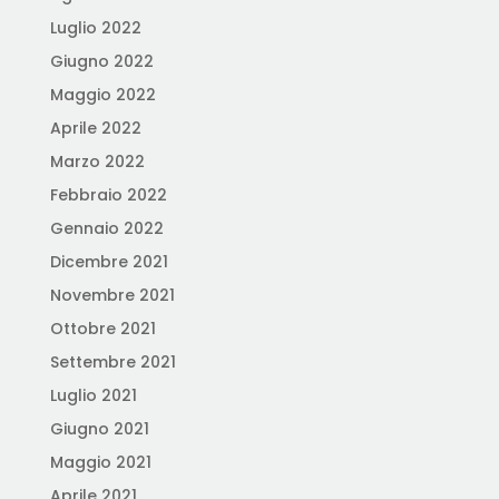
Luglio 2022
Giugno 2022
Maggio 2022
Aprile 2022
Marzo 2022
Febbraio 2022
Gennaio 2022
Dicembre 2021
Novembre 2021
Ottobre 2021
Settembre 2021
Luglio 2021
Giugno 2021
Maggio 2021
Aprile 2021