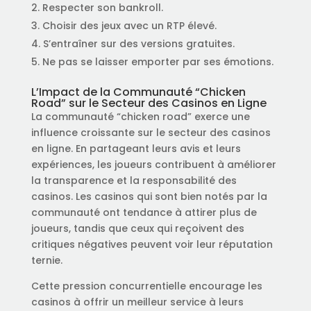
Respecter son bankroll.
Choisir des jeux avec un RTP élevé.
S’entraîner sur des versions gratuites.
Ne pas se laisser emporter par ses émotions.
L’Impact de la Communauté “Chicken
Road” sur le Secteur des Casinos en Ligne
La communauté “chicken road” exerce une
influence croissante sur le secteur des casinos
en ligne. En partageant leurs avis et leurs
expériences, les joueurs contribuent à améliorer
la transparence et la responsabilité des
casinos. Les casinos qui sont bien notés par la
communauté ont tendance à attirer plus de
joueurs, tandis que ceux qui reçoivent des
critiques négatives peuvent voir leur réputation
ternie.
Cette pression concurrentielle encourage les
casinos à offrir un meilleur service à leurs