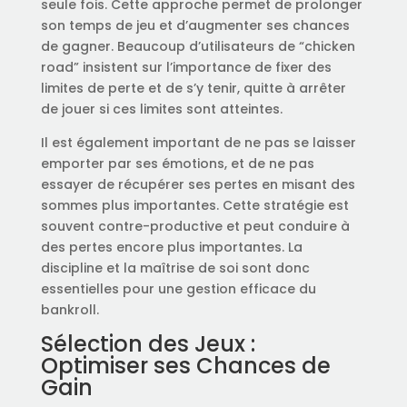
seule fois. Cette approche permet de prolonger
son temps de jeu et d’augmenter ses chances
de gagner. Beaucoup d’utilisateurs de “chicken
road” insistent sur l’importance de fixer des
limites de perte et de s’y tenir, quitte à arrêter
de jouer si ces limites sont atteintes.
Il est également important de ne pas se laisser
emporter par ses émotions, et de ne pas
essayer de récupérer ses pertes en misant des
sommes plus importantes. Cette stratégie est
souvent contre-productive et peut conduire à
des pertes encore plus importantes. La
discipline et la maîtrise de soi sont donc
essentielles pour une gestion efficace du
bankroll.
Sélection des Jeux :
Optimiser ses Chances de
Gain