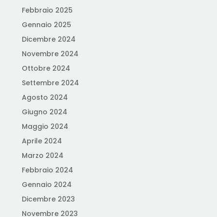
Febbraio 2025
Gennaio 2025
Dicembre 2024
Novembre 2024
Ottobre 2024
Settembre 2024
Agosto 2024
Giugno 2024
Maggio 2024
Aprile 2024
Marzo 2024
Febbraio 2024
Gennaio 2024
Dicembre 2023
Novembre 2023