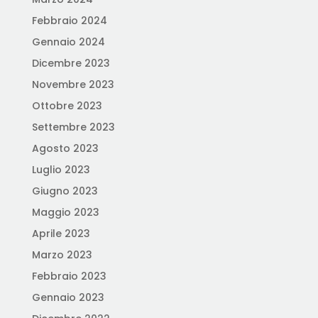
Febbraio 2024
Gennaio 2024
Dicembre 2023
Novembre 2023
Ottobre 2023
Settembre 2023
Agosto 2023
Luglio 2023
Giugno 2023
Maggio 2023
Aprile 2023
Marzo 2023
Febbraio 2023
Gennaio 2023