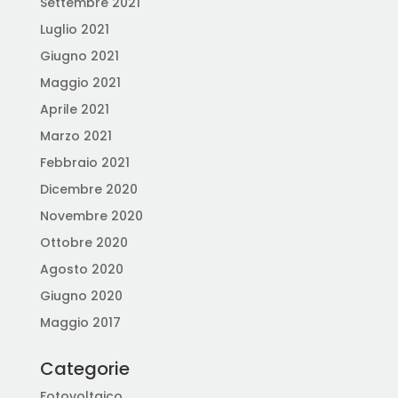
Settembre 2021
Luglio 2021
Giugno 2021
Maggio 2021
Aprile 2021
Marzo 2021
Febbraio 2021
Dicembre 2020
Novembre 2020
Ottobre 2020
Agosto 2020
Giugno 2020
Maggio 2017
Categorie
Fotovoltaico