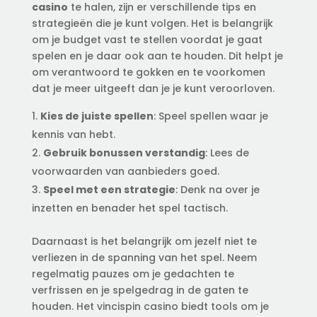
casino
te halen, zijn er verschillende tips en
strategieën die je kunt volgen. Het is belangrijk
om je budget vast te stellen voordat je gaat
spelen en je daar ook aan te houden. Dit helpt je
om verantwoord te gokken en te voorkomen
dat je meer uitgeeft dan je je kunt veroorloven.
Kies de juiste spellen
: Speel spellen waar je
kennis van hebt.
Gebruik bonussen verstandig
: Lees de
voorwaarden van aanbieders goed.
Speel met een strategie
: Denk na over je
inzetten en benader het spel tactisch.
Daarnaast is het belangrijk om jezelf niet te
verliezen in de spanning van het spel. Neem
regelmatig pauzes om je gedachten te
verfrissen en je spelgedrag in de gaten te
houden. Het vincispin casino biedt tools om je