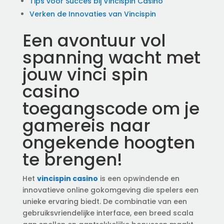
Tips voor Succes bij Vincispin Casino
Verken de Innovaties van Vincispin
Een avontuur vol
spanning wacht met
jouw vinci spin
casino
toegangscode om je
gamereis naar
ongekende hoogten
te brengen!
Het
vincispin casino
is een opwindende en
innovatieve online gokomgeving die spelers een
unieke ervaring biedt. De combinatie van een
gebruiksvriendelijke interface, een breed scala