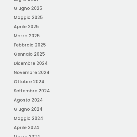
Giugno 2025
Maggio 2025
Aprile 2025
Marzo 2025
Febbraio 2025
Gennaio 2025
Dicembre 2024
Novembre 2024
Ottobre 2024
Settembre 2024
Agosto 2024
Giugno 2024
Maggio 2024
Aprile 2024
Marzo 2024