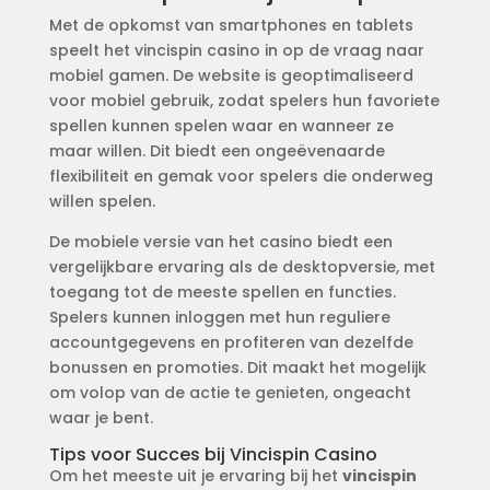
Met de opkomst van smartphones en tablets
speelt het vincispin casino in op de vraag naar
mobiel gamen. De website is geoptimaliseerd
voor mobiel gebruik, zodat spelers hun favoriete
spellen kunnen spelen waar en wanneer ze
maar willen. Dit biedt een ongeëvenaarde
flexibiliteit en gemak voor spelers die onderweg
willen spelen.
De mobiele versie van het casino biedt een
vergelijkbare ervaring als de desktopversie, met
toegang tot de meeste spellen en functies.
Spelers kunnen inloggen met hun reguliere
accountgegevens en profiteren van dezelfde
bonussen en promoties. Dit maakt het mogelijk
om volop van de actie te genieten, ongeacht
waar je bent.
Tips voor Succes bij Vincispin Casino
Om het meeste uit je ervaring bij het
vincispin