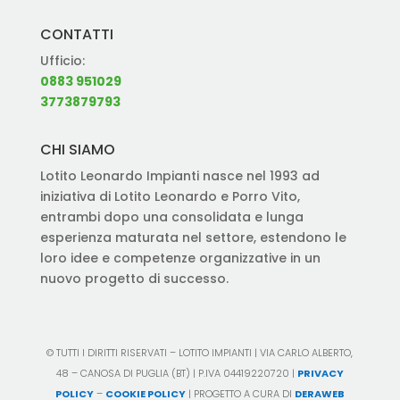
CONTATTI
Ufficio:
0883 951029
3773879793
CHI SIAMO
Lotito Leonardo Impianti nasce nel 1993 ad
iniziativa di Lotito Leonardo e Porro Vito,
entrambi dopo una consolidata e lunga
esperienza maturata nel settore, estendono le
loro idee e competenze organizzative in un
nuovo progetto di successo.
© TUTTI I DIRITTI RISERVATI – LOTITO IMPIANTI | VIA CARLO ALBERTO,
48 – CANOSA DI PUGLIA (BT) | P.IVA 04419220720 |
PRIVACY
POLICY
–
COOKIE POLICY
| PROGETTO A CURA DI
DERAWEB