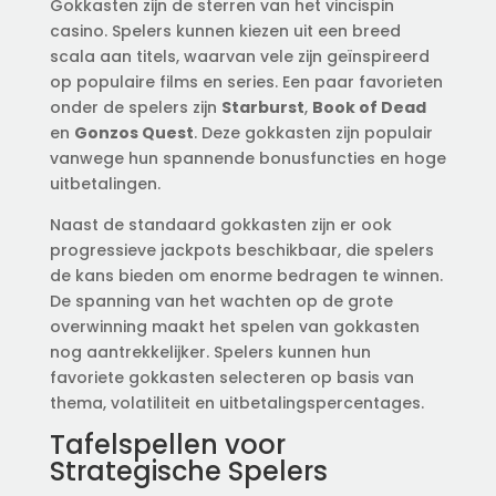
Gokkasten zijn de sterren van het vincispin
casino. Spelers kunnen kiezen uit een breed
scala aan titels, waarvan vele zijn geïnspireerd
op populaire films en series. Een paar favorieten
onder de spelers zijn
Starburst
,
Book of Dead
en
Gonzos Quest
. Deze gokkasten zijn populair
vanwege hun spannende bonusfuncties en hoge
uitbetalingen.
Naast de standaard gokkasten zijn er ook
progressieve jackpots beschikbaar, die spelers
de kans bieden om enorme bedragen te winnen.
De spanning van het wachten op de grote
overwinning maakt het spelen van gokkasten
nog aantrekkelijker. Spelers kunnen hun
favoriete gokkasten selecteren op basis van
thema, volatiliteit en uitbetalingspercentages.
Tafelspellen voor
Strategische Spelers