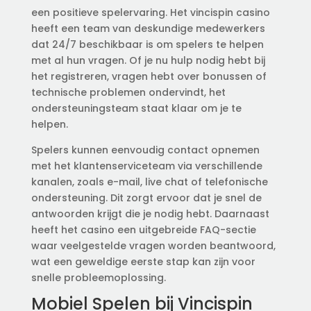
een positieve spelervaring. Het vincispin casino
heeft een team van deskundige medewerkers
dat 24/7 beschikbaar is om spelers te helpen
met al hun vragen. Of je nu hulp nodig hebt bij
het registreren, vragen hebt over bonussen of
technische problemen ondervindt, het
ondersteuningsteam staat klaar om je te
helpen.
Spelers kunnen eenvoudig contact opnemen
met het klantenserviceteam via verschillende
kanalen, zoals e-mail, live chat of telefonische
ondersteuning. Dit zorgt ervoor dat je snel de
antwoorden krijgt die je nodig hebt. Daarnaast
heeft het casino een uitgebreide FAQ-sectie
waar veelgestelde vragen worden beantwoord,
wat een geweldige eerste stap kan zijn voor
snelle probleemoplossing.
Mobiel Spelen bij Vincispin