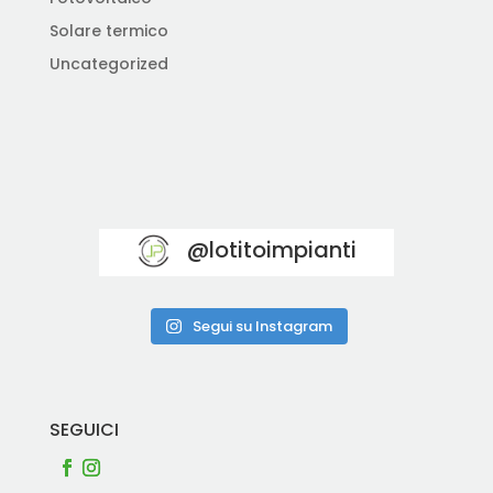
Solare termico
Uncategorized
@lotitoimpianti
Segui su Instagram
SEGUICI