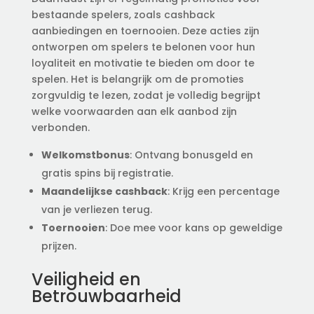
bestaande spelers, zoals cashback
aanbiedingen en toernooien. Deze acties zijn
ontworpen om spelers te belonen voor hun
loyaliteit en motivatie te bieden om door te
spelen. Het is belangrijk om de promoties
zorgvuldig te lezen, zodat je volledig begrijpt
welke voorwaarden aan elk aanbod zijn
verbonden.
Welkomstbonus
: Ontvang bonusgeld en
gratis spins bij registratie.
Maandelijkse cashback
: Krijg een percentage
van je verliezen terug.
Toernooien
: Doe mee voor kans op geweldige
prijzen.
Veiligheid en
Betrouwbaarheid