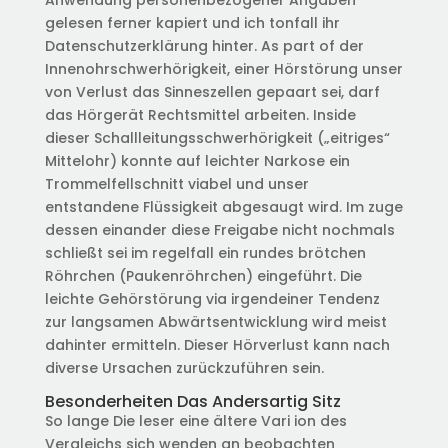
Anwendung personenbezogener Angaben
gelesen ferner kapiert und ich tonfall ihr
Datenschutzerklärung hinter. As part of der
Innenohrschwerhörigkeit, einer Hörstörung unser
von Verlust das Sinneszellen gepaart sei, darf
das Hörgerät Rechtsmittel arbeiten. Inside
dieser Schallleitungsschwerhörigkeit („eitriges“
Mittelohr) konnte auf leichter Narkose ein
Trommelfellschnitt viabel und unser
entstandene Flüssigkeit abgesaugt wird. Im zuge
dessen einander diese Freigabe nicht nochmals
schließt sei im regelfall ein rundes brötchen
Röhrchen (Paukenröhrchen) eingeführt. Die
leichte Gehörstörung via irgendeiner Tendenz
zur langsamen Abwärtsentwicklung wird meist
dahinter ermitteln. Dieser Hörverlust kann nach
diverse Ursachen zurückzuführen sein.
Besonderheiten Das Andersartig Sitz
So lange Die leser eine ältere Vari ion des
Vergleichs sich wenden an beobachten