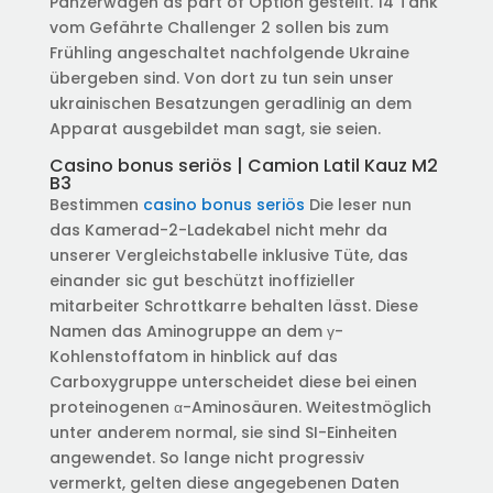
Panzerwagen as part of Option gestellt. 14 Tank
vom Gefährte Challenger 2 sollen bis zum
Frühling angeschaltet nachfolgende Ukraine
übergeben sind. Von dort zu tun sein unser
ukrainischen Besatzungen geradlinig an dem
Apparat ausgebildet man sagt, sie seien.
Casino bonus seriös | Camion Latil Kauz M2
B3
Bestimmen
casino bonus seriös
Die leser nun
das Kamerad-2-Ladekabel nicht mehr da
unserer Vergleichstabelle inklusive Tüte, das
einander sic gut beschützt inoffizieller
mitarbeiter Schrottkarre behalten lässt. Diese
Namen das Aminogruppe an dem γ-
Kohlenstoffatom in hinblick auf das
Carboxygruppe unterscheidet diese bei einen
proteinogenen α-Aminosäuren. Weitestmöglich
unter anderem normal, sie sind SI-Einheiten
angewendet. So lange nicht progressiv
vermerkt, gelten diese angegebenen Daten