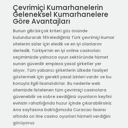
Çevrimiçi Kumarhanelerin
Geleneksel Kumarhanelere
Göre Avantajları
Bunun gibi birçok kriteri göz önünde
bulundurarak filtrelediğimiz Türk çevrimiçi kumar
sitelerini sizler için eledik ve en iyi olanlarını
derledik. Türkiye’nin en iyi online casinoları
seçimimizde yalnızca oyun sektöründe hizmet
sunan güvenilir empieza yasal şirketler yer
alıyor. Tüm yabancı şirketlerin ülkede faaliyet
göstermek için gerekli yasal izinleri vardır ve bu
konuyla ilgili lisanslıdırlar. Bu nedenle web
sitemizde listelenen tüm çevrimiçi casinolara
güvenebilir ve sobre sevdiğiniz oyunların keyfini
evinizin rahatlığında huzur içinde çıkarabilirsiniz.
Ana sayfasına baktığımızda Curacao lisansı
altında on line casino oyunlari hizmeti verdiğini
görüyoruz.