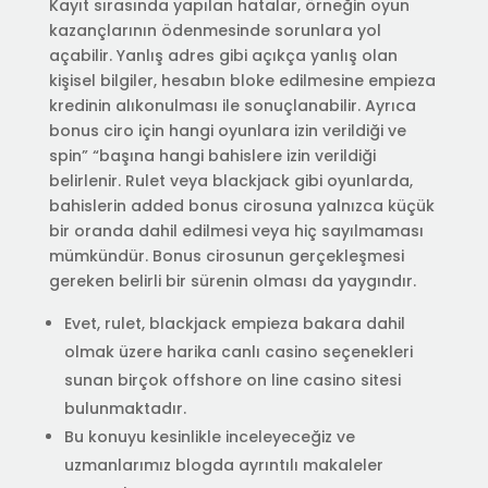
Kayıt sırasında yapılan hatalar, örneğin oyun
kazançlarının ödenmesinde sorunlara yol
açabilir. Yanlış adres gibi açıkça yanlış olan
kişisel bilgiler, hesabın bloke edilmesine empieza
kredinin alıkonulması ile sonuçlanabilir. Ayrıca
bonus ciro için hangi oyunlara izin verildiği ve
spin” “başına hangi bahislere izin verildiği
belirlenir. Rulet veya blackjack gibi oyunlarda,
bahislerin added bonus cirosuna yalnızca küçük
bir oranda dahil edilmesi veya hiç sayılmaması
mümkündür. Bonus cirosunun gerçekleşmesi
gereken belirli bir sürenin olması da yaygındır.
Evet, rulet, blackjack empieza bakara dahil
olmak üzere harika canlı casino seçenekleri
sunan birçok offshore on line casino sitesi
bulunmaktadır.
Bu konuyu kesinlikle inceleyeceğiz ve
uzmanlarımız blogda ayrıntılı makaleler