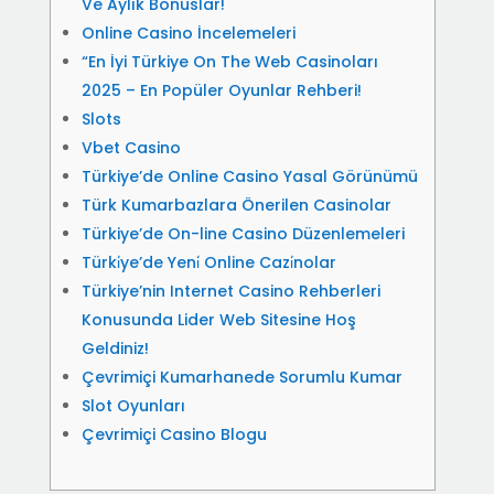
Ve Aylık Bonuslar!
Online Casino İncelemeleri
“En İyi Türkiye On The Web Casinoları
2025 – En Popüler Oyunlar Rehberi!
Slots
Vbet Casino
Türkiye’de Online Casino Yasal Görünümü
Türk Kumarbazlara Önerilen Casinolar
Türkiye’de On-line Casino Düzenlemeleri
Türki̇ye’de Yeni̇ Online Cazi̇nolar
Türkiye’nin Internet Casino Rehberleri
Konusunda Lider Web Sitesine Hoş
Geldiniz!
Çevrimiçi Kumarhanede Sorumlu Kumar
Slot Oyunları
Çevrimiçi Casino Blogu