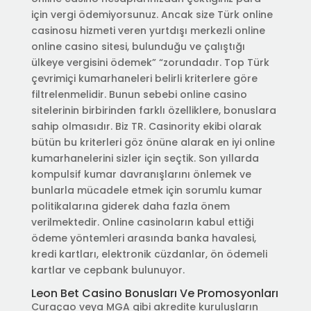
için vergi ödemiyorsunuz. Ancak size Türk online
casinosu hizmeti veren yurtdışı merkezli online
online casino sitesi, bulunduğu ve çalıştığı
ülkeye vergisini ödemek” “zorundadır. Top Türk
çevrimiçi kumarhaneleri belirli kriterlere göre
filtrelenmelidir. Bunun sebebi online casino
sitelerinin birbirinden farklı özelliklere, bonuslara
sahip olmasıdır. Biz TR. Casinority ekibi olarak
bütün bu kriterleri göz önüne alarak en iyi online
kumarhanelerini sizler için seçtik. Son yıllarda
kompulsif kumar davranışlarını önlemek ve
bunlarla mücadele etmek için sorumlu kumar
politikalarına giderek daha fazla önem
verilmektedir. Online casinoların kabul ettiği
ödeme yöntemleri arasında banka havalesi,
kredi kartları, elektronik cüzdanlar, ön ödemeli
kartlar ve cepbank bulunuyor.
Leon Bet Casino Bonusları Ve Promosyonları
Curaçao veya MGA gibi akredite kuruluşların