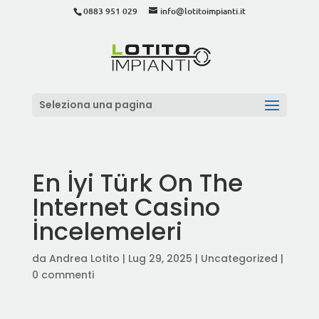
0883 951 029
info@lotitoimpianti.it
Seleziona una pagina
En İyi Türk On The
Internet Casino
İncelemeleri
da
Andrea Lotito
|
Lug 29, 2025
|
Uncategorized
|
0 commenti