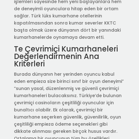
işlemleri sayesinde hem yeni başlayanlara hem
de deneyimli oyunculara hitap eden bir ortam
sağlar. Türk lüks kumarhane otellerinin
kapatılmasından sonra kumar severler KKTC
başta olmak üzere dünyanın dört bir yanındaki
kumarhanelerde oynamaya devam etti.
Te Çevrimiçi Kumarhaneleri
Değerlendirmenin Ana
Kriterleri
Burada dünyanın her yerinden oyuncu kabul
eden empieza size birinci sınıf bir oyun deneyimi”
“sunan yasal, düzenlenmiş ve güvenli çevrimiçi
kumarhaneleri bulacaksınız. Türkiye’de bulunan
çevrimiçi casinoların çeşitliliği oyuncular için
bunaltıcı olabilir. Ek olarak, çevrimiçi bir
kumarhane seçerken güvenlik, güvenilirlik, oyun
çeşitliliği empieza ödeme seçenekleri gibi
dikkate alınması gereken birçok husus vardır.
Ortalama bir oyuncunun tüm bu özellikleri