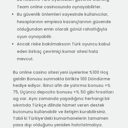
Team online casinosunda oynayabilirler.
Bu güvenlik önlemleri sayesinde kullanıcılar,
hesaplarının empieza kazançlarının güvende
olduğundan emin olarak gönül rahatlığıyla
oyun oynayabilir.
Ancak riske bakılmaksızın Türk oyuncu kabul
eden birkaç çevrimiçi kumar sitesi hala
mevcut.
Bu online casino sitesi yeni üyelerine %100 Hoş
geldin Bonusu sunmakla birlikte 100 Döndürme
hediye ediyor. İkinci afin de yatırma bonusu +%
75, Üçüncü depozito bonusu +% 50 gibi fırsatları
ag var. Aynı zamanda yaşadığınız herhangi bir
sıkıntıda Türkçe dilinde hizmet veren destek
butonunu kullanabilir ve iletişim kurabilirsiniz.
Tabii ki Türkiye’deki kumarhanelerin tamamen
yasa dışı olduğunu yeniden hatırlatmalıyız.