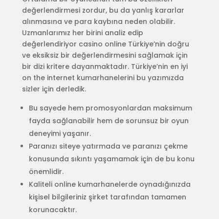
değerlendirmesi zordur, bu da yanlış kararlar
alınmasına ve para kaybına neden olabilir.
Uzmanlarımız her birini analiz edip
değerlendiriyor casino online Türkiye’nin doğru
ve eksiksiz bir değerlendirmesini sağlamak için
bir dizi kritere dayanmaktadır. Türkiye’nin en iyi
on the internet kumarhanelerini bu yazımızda
sizler için derledik.
Bu sayede hem promosyonlardan maksimum
fayda sağlanabilir hem de sorunsuz bir oyun
deneyimi yaşanır.
Paranızı siteye yatırmada ve paranızı çekme
konusunda sıkıntı yaşamamak için de bu konu
önemlidir.
Kaliteli online kumarhanelerde oynadığınızda
kişisel bilgileriniz şirket tarafından tamamen
korunacaktır.