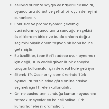
Aslında durante saygın ve başarılı casinolar,
oyunculara dürüst ve şeffaf bir oyun deneyimi
sunanlardır.
Bonuslar ve promosyonlar, çevrimiçi
casinoların oyuncularına sunduğu en çekici
özelliklerden biridir ve bu da onların doğru
seçimini büyük önem taşıyan bir konu haline
getirmiştir.
Bu özellikler, Leon Bet’i sadece oyun oynamak
için değil, uzun vadeli güvenilir bir deneyim
arayan kullanıcılar için de ideal hale getiriyor.
Sitemiz TR. Casinority. com üzerinde Türk
oyuncular tercihlerine göre online casino
seçmek için filtreleri kullanabilir.
Online casinoların sunduğu kumar heyecanını
tatmak isteyenler en kaliteli online Türk
kumarhanelerini aramalıdır.