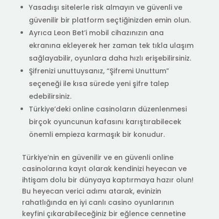
Yasadışı sitelerle risk almayın ve güvenli ve
güvenilir bir platform seçtiğinizden emin olun.
Ayrıca Leon Bet’i mobil cihazınızın ana
ekranına ekleyerek her zaman tek tıkla ulaşım
sağlayabilir, oyunlara daha hızlı erişebilirsiniz.
Şifrenizi unuttuysanız, “Şifremi Unuttum”
seçeneği ile kısa sürede yeni şifre talep
edebilirsiniz.
Türkiye’deki online casinoların düzenlenmesi
birçok oyuncunun kafasını karıştırabilecek
önemli empieza karmaşık bir konudur.
Türkiye’nin en güvenilir ve en güvenli online
casinolarına kayıt olarak kendinizi heyecan ve
ihtişam dolu bir dünyaya kaptırmaya hazır olun!
Bu heyecan verici adımı atarak, evinizin
rahatlığında en iyi canlı casino oyunlarının
keyfini çıkarabileceğiniz bir eğlence cennetine