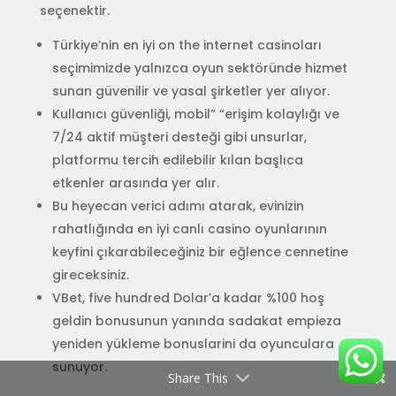
seçenektir.
Türkiye’nin en iyi on the internet casinoları
seçimimizde yalnızca oyun sektöründe hizmet
sunan güvenilir ve yasal şirketler yer alıyor.
Kullanıcı güvenliği, mobil” “erişim kolaylığı ve
7/24 aktif müşteri desteği gibi unsurlar,
platformu tercih edilebilir kılan başlıca
etkenler arasında yer alır.
Bu heyecan verici adımı atarak, evinizin
rahatlığında en iyi canlı casino oyunlarının
keyfini çıkarabileceğiniz bir eğlence cennetine
gireceksiniz.
VBet, five hundred Dolar’a kadar %100 hoş
geldin bonusunun yanında sadakat empieza
yeniden yükleme bonuslarini da oyunculara
sunuyor.
Share This