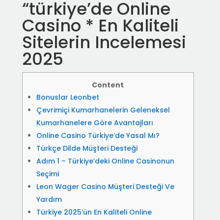
“türkiye’de Online
Casino * En Kaliteli
Sitelerin Incelemesi
2025
Content
Bonuslar Leonbet
Çevrimiçi Kumarhanelerin Geleneksel
Kumarhanelere Göre Avantajları
Online Casino Türkiye’de Yasal Mı?
Türkçe Dilde Müşteri Desteği
Adım 1 – Türkiye’deki Online Casinonun
Seçimi
Leon Wager Casino Müşteri Desteği Ve
Yardım
Türkiye 2025’ün En Kaliteli Online