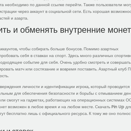
та необходимо по данной ссылке перейти. Также пользователи мог
страции через аккаунт в социальной сети. Есть хорошая возможно
стей и азарта.
ить и обменять внутренние моне
ккаунтов, чтобы собирать больше бонусов. Помимо азартных
робовать себя в ставках на спорт. Здесь много различных спортив
подходящее событие для себя. Очень удобно смотреть и совершать
ировать матч или состязание и вовремя поставить. Азартный клуб 
ость.
тверждения личности и идентификации игрока, который проводится
ельным для обеспечения безопасности и борьбы с отмыванием ден
ели смогут на гаджетах, работающих на операционных системах О
анет возможен в любое время и на любом месте. Скачать Pin Up дл
гут бесплатно лишь с официального ресурса. К тому же оно полно