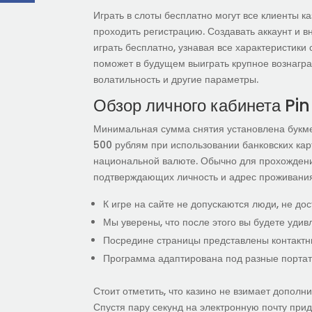
Играть в слоты бесплатно могут все клиенты ка
проходить регистрацию. Создавать аккаунт и вн
играть бесплатно, узнавая все характеристики
поможет в будущем выиграть крупное вознагр
волатильность и другие параметры.
Обзор личного кабинета Pi
Минимальная сумма снятия установлена букмек
500 рублям при использовании банковских карт
национальной валюте. Обычно для прохождени
подтверждающих личность и адрес проживания.
К игре на сайте не допускаются люди, не д
Мы уверены, что после этого вы будете удив
Посредине страницы представлены контактн
Программа адаптирована под разные портати
Стоит отметить, что казино не взимает допол
Спустя пару секунд на электронную почту прид