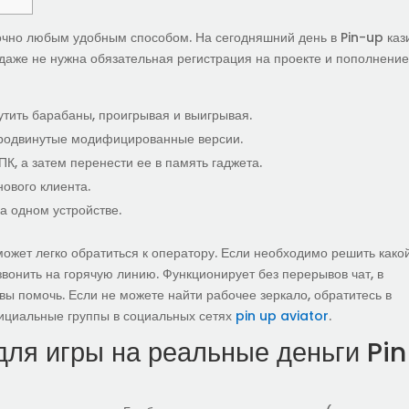
точно любым удобным способом. На сегодняшний день в Pin-up каз
 даже не нужна обязательная регистрация на проекте и пополнени
утить барабаны, проигрывая и выигрывая.
 продвинутые модифицированные версии.
ПК, а затем перенести ее в память гаджета.
нового клиента.
а одном устройстве.
может легко обратиться к оператору. Если необходимо решить како
звонить на горячую линию. Функционирует без перерывов чат, в
овы помочь. Если не можете найти рабочее зеркало, обратитесь в
ициальные группы в социальных сетях
pin up aviator
.
ля игры на реальные деньги Pi