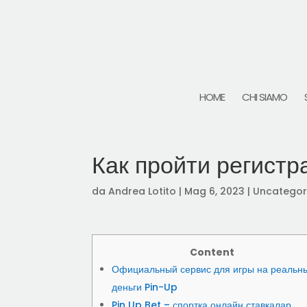
HOME
CHI SIAMO
Как пройти регистр
da
Andrea Lotito
|
Mag 6, 2023
|
Uncategor
Content
Официальный сервис для игры на реальн
деньги Pin-Up
Pin Up Bet – спортқа онлайн ставкалар