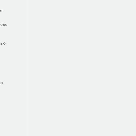
ет
роде
щью
ию