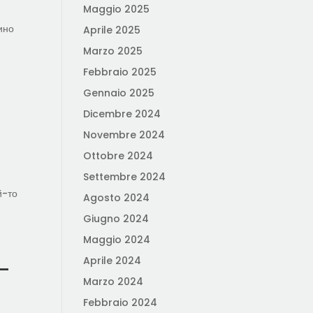
Maggio 2025
ино
Aprile 2025
е
Marzo 2025
Febbraio 2025
Gennaio 2025
Dicembre 2024
Novembre 2024
Ottobre 2024
Settembre 2024
й-то
Agosto 2024
Giugno 2024
Maggio 2024
Aprile 2024
n-
Marzo 2024
Febbraio 2024