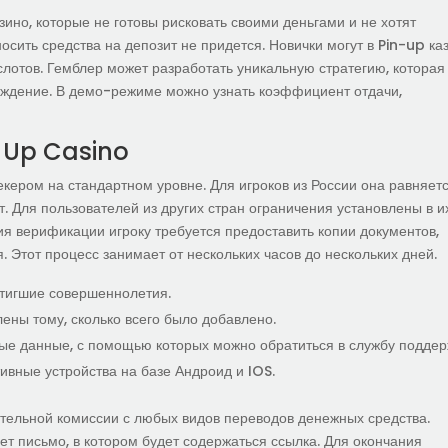
зино, которые не готовы рисковать своими деньгами и не хотят
осить средства на депозит не придется. Новички могут в Pin-up ка
 слотов. Гемблер может разработать уникальную стратегию, которая
аждение. В демо-режиме можно узнать коэффициент отдачи,
n Up Casino
ером на стандартном уровне. Для игроков из России она равняет
. Для пользователей из других стран ограничения установлены в и
я верификации игроку требуется предоставить копии документов,
 Этот процесс занимает от нескольких часов до нескольких дней.
остигшие совершеннолетия.
лены тому, сколько всего было добавлено.
ые данные, с помощью которых можно обратиться в службу поддер
вные устройства на базе Андроид и IOS.
нительной комиссии с любых видов переводов денежных средства.
ет письмо, в котором будет содержаться ссылка. Для окончания