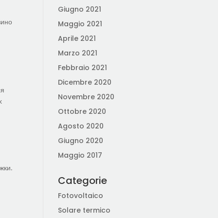
Giugno 2021
зино
Maggio 2021
Aprile 2021
Marzo 2021
Febbraio 2021
Dicembre 2020
ся
Novembre 2020
х
Ottobre 2020
Agosto 2020
Giugno 2020
Maggio 2017
жки.
Categorie
Fotovoltaico
Solare termico