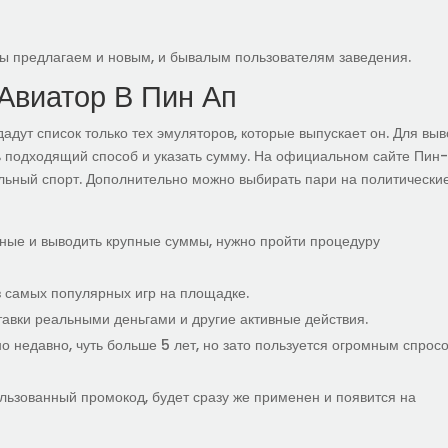
мы предлагаем и новым, и бывалым пользователям заведения.
Авиатор В Пин Ап
дут список только тех эмуляторов, которые выпускает он. Для вы
ь подходящий способ и указать сумму. На официальном сайте Пин
уальный спорт. Дополнительно можно выбирать пари на политически
нные и выводить крупные суммы, нужно пройти процедуру
з самых популярных игр на площадке.
тавки реальными деньгами и другие активные действия.
о недавно, чуть больше 5 лет, но зато пользуется огромным спрос
ользованный промокод, будет сразу же применен и появится на