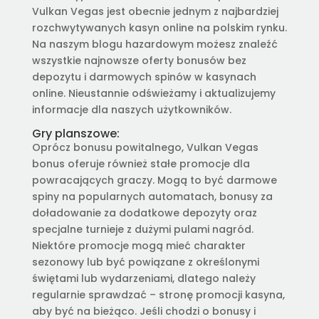
Vulkan Vegas jest obecnie jednym z najbardziej
rozchwytywanych kasyn online na polskim rynku.
Na naszym blogu hazardowym możesz znaleźć
wszystkie najnowsze oferty bonusów bez
depozytu i darmowych spinów w kasynach
online. Nieustannie odświeżamy i aktualizujemy
informacje dla naszych użytkowników.
Gry planszowe:
Oprócz bonusu powitalnego, Vulkan Vegas
bonus oferuje również stałe promocje dla
powracających graczy. Mogą to być darmowe
spiny na popularnych automatach, bonusy za
doładowanie za dodatkowe depozyty oraz
specjalne turnieje z dużymi pulami nagród.
Niektóre promocje mogą mieć charakter
sezonowy lub być powiązane z określonymi
świętami lub wydarzeniami, dlatego należy
regularnie sprawdzać – stronę promocji kasyna,
aby być na bieżąco. Jeśli chodzi o bonusy i