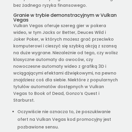
bez żadnego ryzyka finansowego.
Granie w trybie demonstracyjnym w Vulkan
Vegas
Vulkan Vegas oferuje szereg gier w pokera
wideo, w tym Jacks or Better, Deuces Wild i
Joker Poker, w których możesz grać przeciwko
komputerowi i cieszyć się szybką akcją z szansą
na duże wygrane. Niezależnie od tego, czy wolisz
klasyczne automaty do owoców, czy
nowoczesne automaty wideo z grafiką 3D i
wciągającymi efektami dźwiękowymi, na pewno
znajdziesz coś dla siebie. Niektóre z popularnych
tytułów automatów dostępnych w Vulkan
Vegas to Book of Dead, Gonzo’s Quest i
Starburst.
Oczywiście nie oznacza to, że poszukiwanie
ofert na Vulkan Vegas kod promocyjny jest
pozbawione sensu.