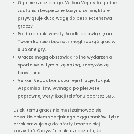
Ogólnie rzecz biorąc, Vulkan Vegas to godne
zaufania i bezpieczne kasyno online, które
przywiązuje dużą wagę do bezpieczeństwa
graczy.
Po dokonaniu wpłaty, środki pojawią się na
Twoim koncie i będziesz mógł zacząć grać w
ulubione gry.
Gracze mogą obstawiać różne wydarzenia
sportowe, w tym piłkę nożną, koszykówkę,
tenis i inne.
Vulkan Vegas bonus za rejestracje, tak jak
wspominaliśmy wymaga po pierwsze
poprawnej weryfikacji telefonu poprzez SMS.
Dzięki temu gracz nie musi zajmować się
poszukiwaniem specjalnego ciągu znaków, tylko
przekierowuje się do oferty i może z niej
korzystać. Oczywiście nie oznacza to, że