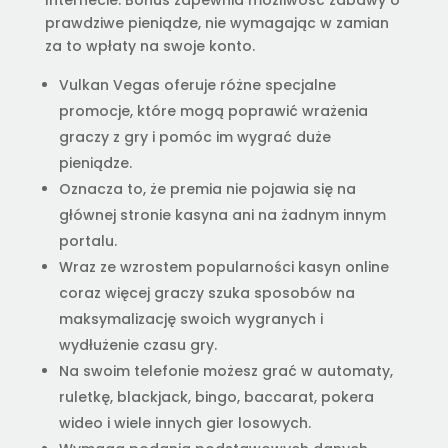
Internecie. Bonus zapewnia możliwość zabawy o
prawdziwe pieniądze, nie wymagając w zamian
za to wpłaty na swoje konto.
Vulkan Vegas oferuje różne specjalne
promocje, które mogą poprawić wrażenia
graczy z gry i pomóc im wygrać duże
pieniądze.
Oznacza to, że premia nie pojawia się na
głównej stronie kasyna ani na żadnym innym
portalu.
Wraz ze wzrostem popularności kasyn online
coraz więcej graczy szuka sposobów na
maksymalizację swoich wygranych i
wydłużenie czasu gry.
Na swoim telefonie możesz grać w automaty,
ruletkę, blackjack, bingo, baccarat, pokera
wideo i wiele innych gier losowych.