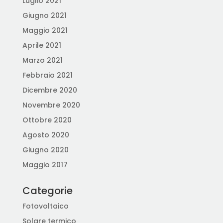
Luglio 2021
Giugno 2021
Maggio 2021
Aprile 2021
Marzo 2021
Febbraio 2021
Dicembre 2020
Novembre 2020
Ottobre 2020
Agosto 2020
Giugno 2020
Maggio 2017
Categorie
Fotovoltaico
Solare termico