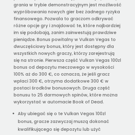
grania w trybie demonstracyjnym jest możliwość
wypróbowania nowych gier bez żadnego ryzyka
finansowego. Pozwala to graczom odkrywać
różne opcje gry i znajdować te, które najbardziej
im się podobają, zanim zainwestują prawdziwe
pieniądze. Bonus powitalny w Vulkan Vegas to
dwuczęściowy bonus, który jest dostępny dla
wszystkich nowych graczy, którzy zarejestrują
się na stronie. Pierwsza część Vulkan Vegas 100zl
bonus od depozytu meczowego w wysokości
100% aż do 300 €, co oznacza, że jeśli gracz
wpłaci 300 €, otrzyma dodatkowe 300 € w
postaci środków bonusowych. Druga część
bonusu to 25 darmowych spinów, które można
wykorzystać w automacie Book of Dead.
Aby ubiegać się o te Vulkan Vegas 100zl
bonus, gracze zazwyczaj muszą dokonać
kwalifikującego się depozytu lub użyć