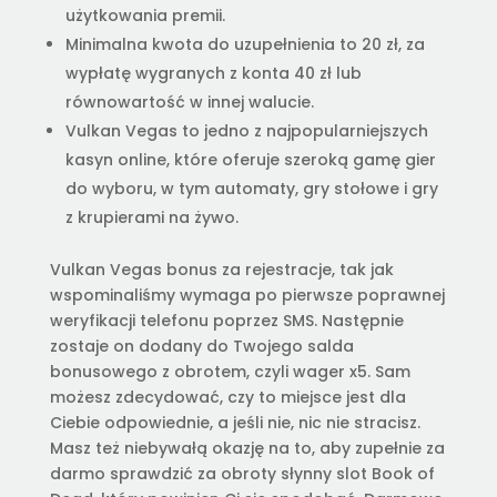
użytkowania premii.
Minimalna kwota do uzupełnienia to 20 zł, za
wypłatę wygranych z konta 40 zł lub
równowartość w innej walucie.
Vulkan Vegas to jedno z najpopularniejszych
kasyn online, które oferuje szeroką gamę gier
do wyboru, w tym automaty, gry stołowe i gry
z krupierami na żywo.
Vulkan Vegas bonus za rejestracje, tak jak
wspominaliśmy wymaga po pierwsze poprawnej
weryfikacji telefonu poprzez SMS. Następnie
zostaje on dodany do Twojego salda
bonusowego z obrotem, czyli wager x5. Sam
możesz zdecydować, czy to miejsce jest dla
Ciebie odpowiednie, a jeśli nie, nic nie stracisz.
Masz też niebywałą okazję na to, aby zupełnie za
darmo sprawdzić za obroty słynny slot Book of