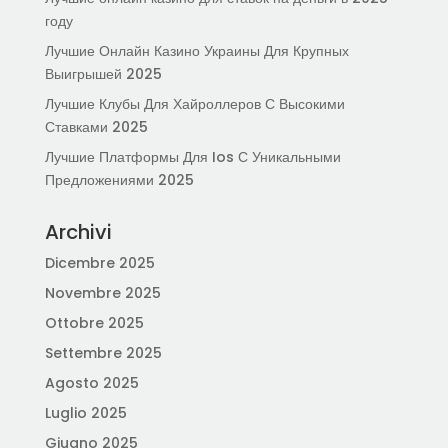
году
Лучшие Онлайн Казино Украины Для Крупных
Выигрышей 2025
Лучшие Клубы Для Хайроллеров С Высокими
Ставками 2025
Лучшие Платформы Для Ios С Уникальными
Предложениями 2025
Archivi
Dicembre 2025
Novembre 2025
Ottobre 2025
Settembre 2025
Agosto 2025
Luglio 2025
Giugno 2025