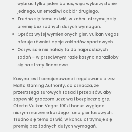
wybrać tylko jeden bonus, więc wykorzystanie
jednego, uniemożliwi odbiór drugiego.
Trudno się temu dziwić, w końcu otrzymuje się
premię bez żadnych dużych wymagań.
Oprócz wyżej wymienionych gier, Vulkan Vegas
oferuje również opcje zakładów sportowych.
Oczywiście nie należy to do najprostszych
zadań – w przeciwnym razie kasyno naraziłoby
się na straty finansowe.
Kasyno jest licencjonowane i regulowane przez
Malta Gaming Authority, co oznacza, że
przestrzega surowych zasad i przepisów, aby
zapewnić graczom uczciwą i bezpieczną grę.
Oferta Vulkan Vegas 100zl bonus wygląda
niczym marzenie każdego fana gier losowych.
Trudno się temu dziwić, w końcu otrzymuje się
premię bez żadnych dużych wymagań.