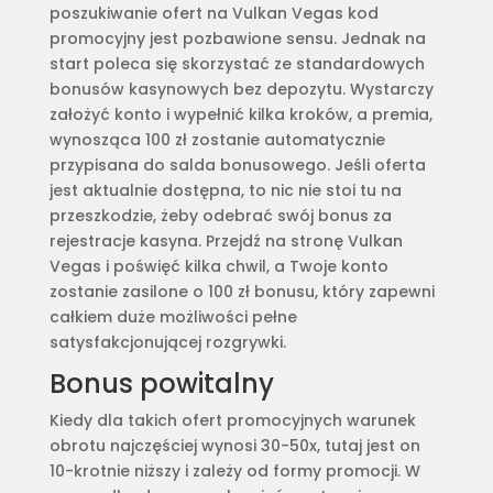
poszukiwanie ofert na Vulkan Vegas kod
promocyjny jest pozbawione sensu. Jednak na
start poleca się skorzystać ze standardowych
bonusów kasynowych bez depozytu. Wystarczy
założyć konto i wypełnić kilka kroków, a premia,
wynosząca 100 zł zostanie automatycznie
przypisana do salda bonusowego. Jeśli oferta
jest aktualnie dostępna, to nic nie stoi tu na
przeszkodzie, żeby odebrać swój bonus za
rejestracje kasyna. Przejdź na stronę Vulkan
Vegas i poświęć kilka chwil, a Twoje konto
zostanie zasilone o 100 zł bonusu, który zapewni
całkiem duże możliwości pełne
satysfakcjonującej rozgrywki.
Bonus powitalny
Kiedy dla takich ofert promocyjnych warunek
obrotu najczęściej wynosi 30-50x, tutaj jest on
10-krotnie niższy i zależy od formy promocji. W