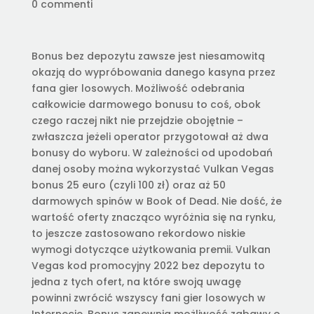
0 commenti
Bonus bez depozytu zawsze jest niesamowitą
okazją do wypróbowania danego kasyna przez
fana gier losowych. Możliwość odebrania
całkowicie darmowego bonusu to coś, obok
czego raczej nikt nie przejdzie obojętnie –
zwłaszcza jeżeli operator przygotował aż dwa
bonusy do wyboru. W zależności od upodobań
danej osoby można wykorzystać Vulkan Vegas
bonus 25 euro (czyli 100 zł) oraz aż 50
darmowych spinów w Book of Dead. Nie dość, że
wartość oferty znacząco wyróżnia się na rynku,
to jeszcze zastosowano rekordowo niskie
wymogi dotyczące użytkowania premii. Vulkan
Vegas kod promocyjny 2022 bez depozytu to
jedna z tych ofert, na które swoją uwagę
powinni zwrócić wszyscy fani gier losowych w