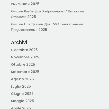
Выигрышей 2025
Лучшие Клубы Для Хайроллеров С Высокими
Ставками 2025
Лучшие Платформы Для Ios С Уникальными
Предложениями 2025
Archivi
Dicembre 2025
Novembre 2025
Ottobre 2025
Settembre 2025
Agosto 2025
Luglio 2025
Giugno 2025
Maggio 2025
Aprile 2025