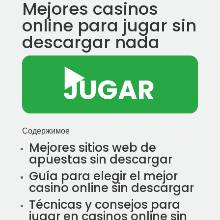
Mejores casinos
online para jugar sin
descargar nada
▶️
JUGAR
Содержимое
Mejores sitios web de
apuestas sin descargar
Guía para elegir el mejor
casino online sin descargar
Técnicas y consejos para
jugar en casinos online sin