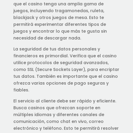
que el casino tenga una amplia gama de
juegos, incluyendo tragamonedas, ruleta,
blackjack y otros juegos de mesa. Esto te
permitirá experimentar diferentes tipos de
juegos y encontrar lo que más te gusta sin
necesidad de descargar nada.
La seguridad de tus datos personales y
financieros es primordial. Verifica que el casino
utilice protocolos de seguridad avanzados,
como SSL (Secure Sockets Layer), para encriptar
tus datos. También es importante que el casino
ofrezca varias opciones de pago seguras y
fiables.
El servicio al cliente debe ser rápido y eficiente.
Busca casinos que ofrezcan soporte en
múltiples idiomas y diferentes canales de
comunicación, como chat en vivo, correo
electrónico y teléfono. Esto te permitirá resolver