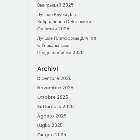
Выигрышей 2025
Лучшие Клубы Для
Хайроллеров С Высокими
Ставками 2025
Лучшие Платформы Для Ios
С Уникальными
Предложениями 2025
Archivi
Dicembre 2025
Novembre 2025
Ottobre 2025
Settembre 2025
Agosto 2025
Luglio 2025
Giugno 2025