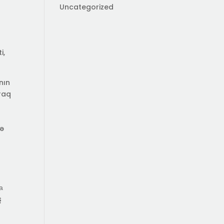
Uncategorized
i,
nın
araq
də
а
ş