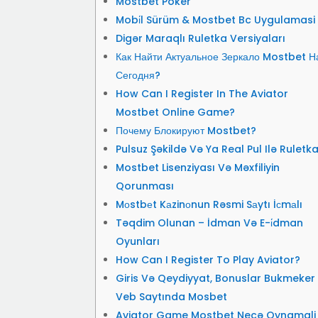
Mostbet Poker
Mobi̇l Sürüm & Mostbet Bc Uygulamasi
Digər Maraqlı Ruletka Versiyaları
Как Найти Актуальное Зеркало Mostbet Н
Сегодня?
How Can I Register In The Aviator
Mostbet Online Game?
Почему Блокируют Mostbet?
Pulsuz Şəkildə Və Ya Real Pul Ilə Ruletk
Mostbet Lisenziyası Və Məxfiliyin
Qorunması
Mоstbеt Kаzinоnun Rəsmi Sаytı İсmаlı
Təqdim Olunan – İdman Və E-i̇dman
Oyunları
How Can I Register To Play Aviator?
Giris Və Qeydiyyat, Bonuslar Bukmeker
Veb Saytında Mosbet
Aviator Game Mostbet Necə Oynamali