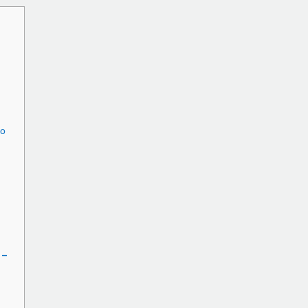
го
 –