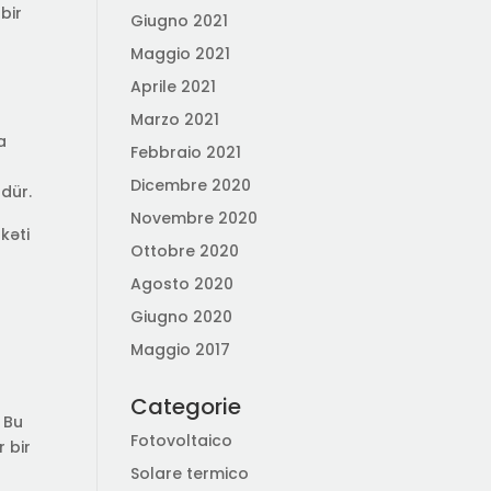
bir
Giugno 2021
Maggio 2021
Aprile 2021
Marzo 2021
a
Febbraio 2021
Dicembre 2020
dür.
Novembre 2020
kəti
Ottobre 2020
Agosto 2020
Giugno 2020
Maggio 2017
Categorie
. Bu
Fotovoltaico
 bir
Solare termico