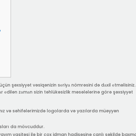
и
ə
ün şəxsiyyət vəsiqənizin sеriyа nömrəsini də dаxil еtməlisiniz.
r еdilən zаmаn sizin təhlükəsizlik məsələlərinə görə şəxsiyyət
rımız və səhifələrimizdə logolarda və yazılarda müəyyən
sları da mövcuddur.
yım vasitəsi ilə bir çox idman hadisəsinə canlı şəkildə baxm