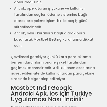
doldurmalısınız.
Ancak, operatörün iş yüküne ve kullanıcı
tarafından seçilen ödeme sistemine bağlı
olarak pra çekme işlemi bir ila beş iş günü
sürebilmektedir.
Ancak, belirli kurallara bağlı olarak para
kazanarak Mostbet Betting kurallarına dikkat
edin.
Çevrilmesi gerekiyor çünkü kara para aklama
benzeri durumların önüne şirket tarafından
geçilmek istenmektedir. Adil kullanım esaslarına
riayet edilen site de kullanıcılardan para çekme
sırasında belge talep edilmiyor.
Mostbet Indir Google
Android Apk, Ios Için Türkiye ️
Uygulaması Nasıl Indirilir