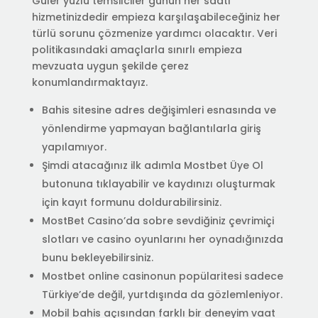
Güler yüzlü temsilciler günün her saati
hizmetinizdedir empieza karşılaşabileceğiniz her
türlü sorunu çözmenize yardımcı olacaktır. Veri
politikasındaki amaçlarla sınırlı empieza
mevzuata uygun şekilde çerez
konumlandırmaktayız.
Bahis sitesine adres değişimleri esnasında ve
yönlendirme yapmayan bağlantılarla giriş
yapılamıyor.
Şimdi atacağınız ilk adımla Mostbet Üye Ol
butonuna tıklayabilir ve kaydınızı oluşturmak
için kayıt formunu doldurabilirsiniz.
MostBet Casino’da sobre sevdiğiniz çevrimiçi
slotları ve casino oyunlarını her oynadığınızda
bunu bekleyebilirsiniz.
Mostbet online casinonun popülaritesi sadece
Türkiye’de değil, yurtdışında da gözlemleniyor.
Mobil bahis açısından farklı bir deneyim vaat