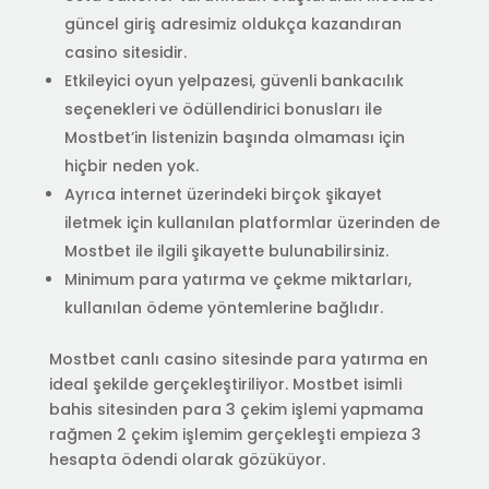
güncel giriş adresimiz oldukça kazandıran
casino sitesidir.
Etkileyici oyun yelpazesi, güvenli bankacılık
seçenekleri ve ödüllendirici bonusları ile
Mostbet’in listenizin başında olmaması için
hiçbir neden yok.
Ayrıca internet üzerindeki birçok şikayet
iletmek için kullanılan platformlar üzerinden de
Mostbet ile ilgili şikayette bulunabilirsiniz.
Minimum para yatırma ve çekme miktarları,
kullanılan ödeme yöntemlerine bağlıdır.
Mostbet canlı casino sitesinde para yatırma en
ideal şekilde gerçekleştiriliyor. Mostbet isimli
bahis sitesinden para 3 çekim işlemi yapmama
rağmen 2 çekim işlemim gerçekleşti empieza 3
hesapta ödendi olarak gözüküyor.