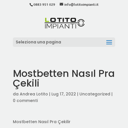
0883 951 029
info@lotitoimpianti.it
Seleziona una pagina
Mostbetten Nasıl Pra
Çekili
da
Andrea Lotito
|
Lug 17, 2022
|
Uncategorized
|
0 commenti
Mostbetten Nasıl Pra Çekilir