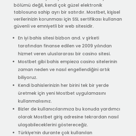
bölümü değil, kendi çok güzel elektronik
tablosuna sahip ayrı bir satırdır. Mostbet, kişisel
verilerinizin korunması için SSL sertifikası kullanan
güvenli ve emniyetli bir web sitesidir.
En iyi bahis sitesi bizbon and. v şirketi
tarafından finanse edilen ve 2009 yılından
hizmet veren uluslararası bir casino sitesi.
Mostbet gibi bahis empieza casino sitelerinin
zaman neden ve nasıl engellendiğini artık
biliyoruz.
Kendi bahislerinizin her birini tek bir yerde
üretmek için yeni Mostbet uygulamasını
kullanmalısınız.
Bizler de kullanıcılarımıza bu konuda yardımcı
olarak Mostbet giriş adresine tekrardan nasıl
ulaşabileceklerini göstereceğiz.
Türkiye’nin durante çok kullanılan