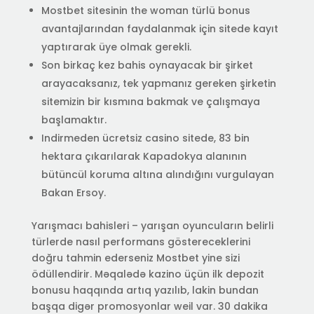
Mostbet sitesinin the woman türlü bonus
avantajlarından faydalanmak için sitede kayıt
yaptırarak üye olmak gerekli.
Son birkaç kez bahis oynayacak bir şirket
arayacaksanız, tek yapmanız gereken şirketin
sitemizin bir kısmına bakmak ve çalışmaya
başlamaktır.
Indirmeden ücretsiz casino sitede, 83 bin
hektara çıkarılarak Kapadokya alanının
bütüncül koruma altına alındığını vurgulayan
Bakan Ersoy.
Yarışmacı bahisleri – yarışan oyuncuların belirli
türlerde nasıl performans göstereceklerini
doğru tahmin ederseniz Mostbet yine sizi
ödüllendirir. Məqalədə kazino üçün ilk depozit
bonusu haqqında artıq yazılıb, lakin bundan
başqa digər promosyonlar weil var. 30 dakika