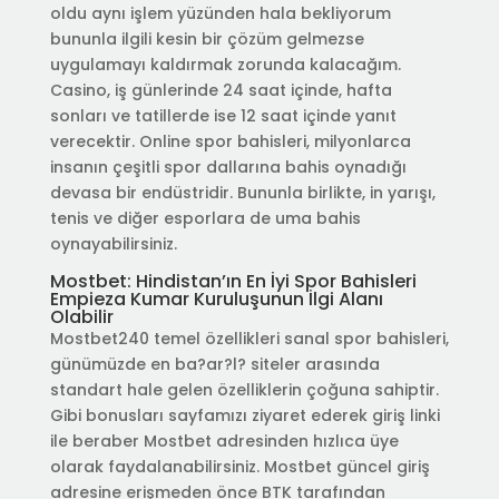
oldu aynı işlem yüzünden hala bekliyorum
bununla ilgili kesin bir çözüm gelmezse
uygulamayı kaldırmak zorunda kalacağım.
Casino, iş günlerinde 24 saat içinde, hafta
sonları ve tatillerde ise 12 saat içinde yanıt
verecektir. Online spor bahisleri, milyonlarca
insanın çeşitli spor dallarına bahis oynadığı
devasa bir endüstridir. Bununla birlikte, in yarışı,
tenis ve diğer esporlara de uma bahis
oynayabilirsiniz.
Mostbet: Hindistan’ın En İyi Spor Bahisleri
Empieza Kumar Kuruluşunun İlgi Alanı
Olabilir
Mostbet240 temel özellikleri sanal spor bahisleri,
günümüzde en ba?ar?l? siteler arasında
standart hale gelen özelliklerin çoğuna sahiptir.
Gibi bonusları sayfamızı ziyaret ederek giriş linki
ile beraber Mostbet adresinden hızlıca üye
olarak faydalanabilirsiniz. Mostbet güncel giriş
adresine erişmeden önce BTK tarafından