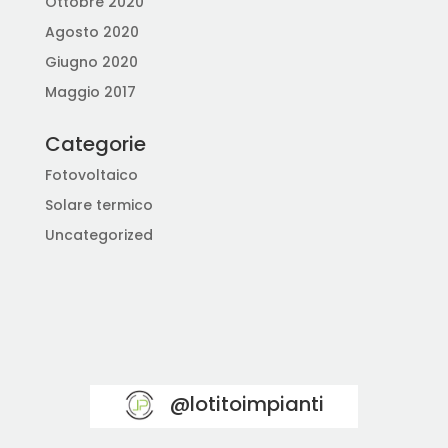
Ottobre 2020
Agosto 2020
Giugno 2020
Maggio 2017
Categorie
Fotovoltaico
Solare termico
Uncategorized
@lotitoimpianti