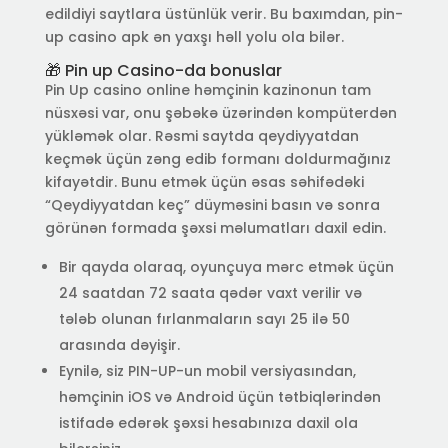
edildiyi saytlara üstünlük verir. Bu baxımdan, pin-
up casino apk ən yaxşı həll yolu ola bilər.
🎁 Pin up Casino-da bonuslar
Pin Up casino online həmçinin kazinonun tam
nüsxəsi var, onu şəbəkə üzərindən kompüterdən
yükləmək olar. Rəsmi saytda qeydiyyatdan
keçmək üçün zəng edib formanı doldurmağınız
kifayətdir. Bunu etmək üçün əsas səhifədəki
“Qeydiyyatdan keç” düyməsini basın və sonra
görünən formada şəxsi məlumatları daxil edin.
Bir qayda olaraq, oyunçuya mərc etmək üçün
24 saatdan 72 saata qədər vaxt verilir və
tələb olunan fırlanmaların sayı 25 ilə 50
arasında dəyişir.
Eynilə, siz PIN-UP-un mobil versiyasından,
həmçinin iOS və Android üçün tətbiqlərindən
istifadə edərək şəxsi hesabınıza daxil ola