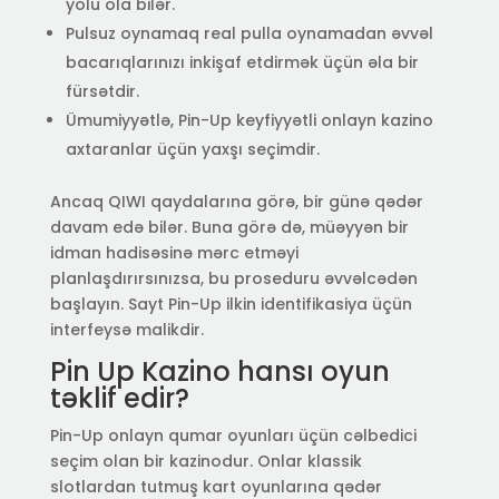
yolu ola bilər.
Pulsuz oynamaq real pulla oynamadan əvvəl
bacarıqlarınızı inkişaf etdirmək üçün əla bir
fürsətdir.
Ümumiyyətlə, Pin-Up keyfiyyətli onlayn kazino
axtaranlar üçün yaxşı seçimdir.
Ancaq QIWI qaydalarına görə, bir günə qədər
davam edə bilər. Buna görə də, müəyyən bir
idman hadisəsinə mərc etməyi
planlaşdırırsınızsa, bu proseduru əvvəlcədən
başlayın. Sayt Pin-Up ilkin identifikasiya üçün
interfeysə malikdir.
Pin Up Kazino hansı oyun
təklif edir?
Pin-Up onlayn qumar oyunları üçün cəlbedici
seçim olan bir kazinodur. Onlar klassik
slotlardan tutmuş kart oyunlarına qədər