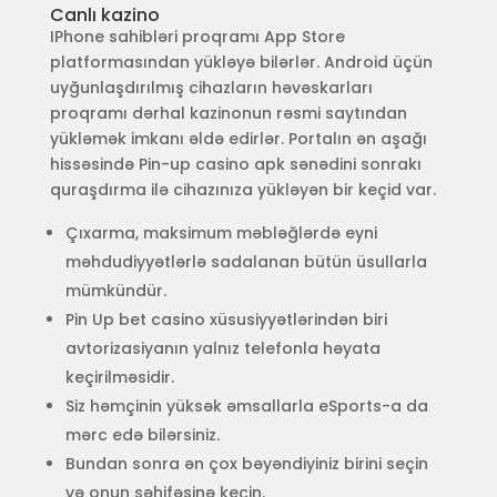
Canlı kazino
IPhone sahibləri proqramı App Store
platformasından yükləyə bilərlər. Android üçün
uyğunlaşdırılmış cihazların həvəskarları
proqramı dərhal kazinonun rəsmi saytından
yükləmək imkanı əldə edirlər. Portalın ən aşağı
hissəsində Pin-up casino apk sənədini sonrakı
quraşdırma ilə cihazınıza yükləyən bir keçid var.
Çıxarma, maksimum məbləğlərdə eyni
məhdudiyyətlərlə sadalanan bütün üsullarla
mümkündür.
Pin Up bet casino xüsusiyyətlərindən biri
avtorizasiyanın yalnız telefonla həyata
keçirilməsidir.
Siz həmçinin yüksək əmsallarla eSports-a da
mərc edə bilərsiniz.
Bundan sonra ən çox bəyəndiyiniz birini seçin
və onun səhifəsinə keçin.