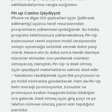
səhifəsindəQırmızı rənglə vurğulanır.
Pin up Casino Qeydiyyat
IPhone və digər iOS qadcetləri üçün (jailbreak
edilməmiş) üçüncü tərəf resurslarından
proqramların yüklənməsi qadağandır. Bu halda,
proqramı telefonunuza yükləməkdənsə, Pin-Up
kazinosunun rəsmi saytının mobil versiyasında
onlayn oynamağa üstünlük vermək daha yaxşı
olardı. Nəzərə alın ki, daha sonra texniki dəstəyə
müraciət etmədən onu yeniləmək mümkün
olmayacaq. Həmçinin, Pin-Up-a daxil olmaq
üçün qeydiyyat məlumatlarını səhvsiz daxil edin
– hesabınızı təsdiqləmək üçün link poçtunuza və
ya mobil nömrənizə göndəriləcək. Həm də Pin-Up
betn maraqlı promosyonlar, bonuslar və
promosyon kodları haqqında bütün bildirişlər
ora gələcək. Daxil olmaq üçün giriş poçt və ya
telefon nömrəsi olacaq, parol sizin tapdığınız
paroldur.