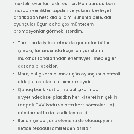
müxtəlif oyunlar təklif edirlər. Mən burada bəzi
maraqlı yeniliklər tapdım və yüksək keyfiyyətli
qrafikadan həzz ala bildim. Bununla belə, adi
oyunçular üçün daha çox müntəzəm
promosyonlar görmək istərdim.
Turnirlərdə iştirak etməklə qonaqlar bütün
iştirakçılar arasında keçirilən yarışların
mükafat fondlarından əhəmiyyətli məbləğlər
qazana biləcəklər.
Mərc, pul çıxara bilmək üçün oyunçunun etməli
olduğu mərclərin minimum sayıdır.
Qonaq bank kartlarına pul çıxarmaq
niyyətindədirsə, plastikin hər iki tərəfinin şəklini
(qapalı CVV kodu və orta kart nömrələri ilə)
göndərməklə də təsdiqlənməlidir.
Bunun içində şans elementi də olacaq, yəni
nəticə təsadüfi amillərdən asılıdır.