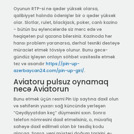
Oyunun RTP-si nə qədər yüksək olarsa,
qalibiyyət halında ödənişlər bir o qədər yüksək
olar. Slotlar, rulet, blackjack, poker, canlı kazino
– bütün bu əyləncələrdə siz mərc edə və
həqiqətən pul qazana bilərsiniz. Kazinoda hər
hansı problem yaranarsa, dərhal texniki dəstəyə
müraciət etmək tövsiyə olunur. Bunu gecə-
gündüz işləyən onlayn söhbət vasitəsilə etmək
tez və asandır
https://pin-up-
azerbaycan24.com/pin-up-giri/
.
Aviatoru pulsuz oynamaq
necə Aviatorun
Bunu etmək üçün rəsmi Pin Up saytına daxil olun
və səhifənin yuxarı sağ küncündə yerləşən
“Qeydiyyatdan keç” düyməsini sıxın. Sonra
telefon nömrəsini daxil etməlisiniz, o, müvafiq
sahəyə daxil edilməli olan bir təsdiq kodu
alacaq. Sonra, yeni müştəri doğum tarixini, e-