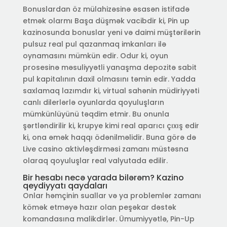
Bonuslardan öz mülahizəsinə əsasən istifadə
etmək olarmı Başa düşmək vacibdir ki, Pin up
kazinosunda bonuslar yeni və daimi müştərilərin
pulsuz real pul qazanmaq imkanları ilə
oynamasını mümkün edir. Odur ki, oyun
prosesinə məsuliyyətli yanaşma depozitə sabit
pul kapitalının daxil olmasını təmin edir. Yadda
saxlamaq lazımdır ki, virtual sahənin müdiriyyəti
canlı dilerlərlə oyunlarda qoyuluşların
mümkünlüyünü təqdim etmir. Bu onunla
şərtləndirilir ki, krupye kimi real aparıcı çıxış edir
ki, ona əmək haqqı ödənilməlidir. Buna görə də
Live casino aktivləşdirməsi zamanı müstəsna
olaraq qoyuluşlar real valyutada edilir.
Bir hesabı necə yarada bilərəm? Kazino
qeydiyyatı qaydaları
Onlar həmçinin suallar və ya problemlər zamanı
kömək etməyə hazır olan peşəkar dəstək
komandasına malikdirlər. Ümumiyyətlə, Pin-Up