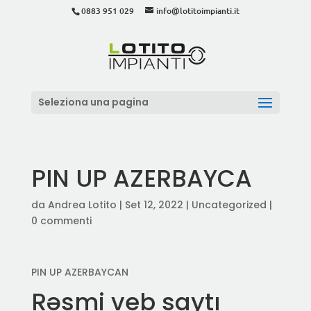
0883 951 029
info@lotitoimpianti.it
Seleziona una pagina
PIN UP AZERBAYCA
da
Andrea Lotito
|
Set 12, 2022
|
Uncategorized
|
0 commenti
PIN UP AZERBAYCAN
Rəsmi veb saytı