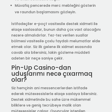
Müvafiq pəncərədə mərc məbləğini göstərin
və raundun başlamasını gözləyin.
İstifadəçilər e-poçt vasitəsilə dəstək xidməti ilə
əlaqə saxlasalar, bunun daha çox vaxt alacağını
nəzərə almalıdırlar. Tez-tez verilən suallar
bölməsi vasitəsilə çoxlu faydalı məlumatlar əldə
etmək olar. Siz ilk gələnə ilk xidmət əsasında
cavab ala bilərsiniz, lakin gözləmə müddəti
adətən bir neçə saniyə çəkir.
Pin-Up Casino-dan
uduşlarımı necə çıxarmaq
olar?
Siz həmçinin ani messencerlərdən istifadə
edərək mütəxəssislərlə əlaqə saxlaya bilərsiniz.
Dəstək xidmətində bu sahə üzrə mükəmməl
biliklərə və geniş təcrübəyə malik olan
mütəxəssislər çalışır. Oyunçular istənilən