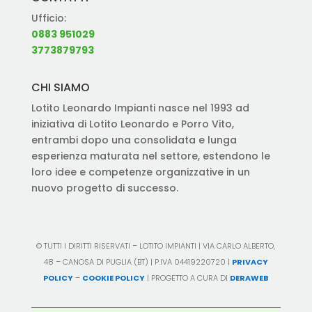
Ufficio:
0883 951029
3773879793
CHI SIAMO
Lotito Leonardo Impianti nasce nel 1993 ad
iniziativa di Lotito Leonardo e Porro Vito,
entrambi dopo una consolidata e lunga
esperienza maturata nel settore, estendono le
loro idee e competenze organizzative in un
nuovo progetto di successo.
© TUTTI I DIRITTI RISERVATI – LOTITO IMPIANTI | VIA CARLO ALBERTO,
48 – CANOSA DI PUGLIA (BT) | P.IVA 04419220720 |
PRIVACY
POLICY
–
COOKIE POLICY
| PROGETTO A CURA DI
DERAWEB