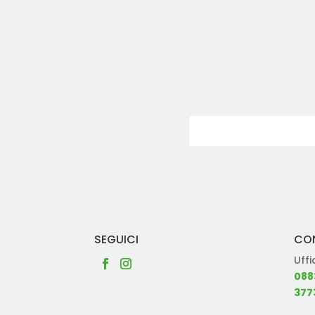
SEGUICI
CO
Uffi
088
377