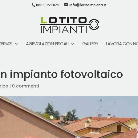
0883 951 029
info@lotitoimpianti.it
SERVIZI
AGEVOLAZIONI FISCALI
GALLERY
LAVORA CON NO
n impianto fotovoltaico
aico
|
0 commenti