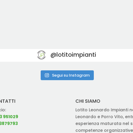
@lotitoimpianti
Segui su Instagram
NTATTI
CHI SIAMO
cio:
Lotito Leonardo Impianti na
3 951029
Leonardo e Porro Vito, en
3879793
esperienza maturata nel se
competenze organizzative 