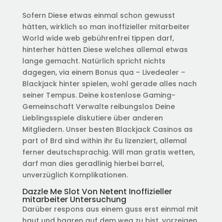
Sofern Diese etwas einmal schon gewusst
hätten, wirklich so man inoffizieller mitarbeiter
World wide web gebührenfrei tippen darf,
hinterher hätten Diese welches allemal etwas
lange gemacht. Natürlich spricht nichts
dagegen, via einem Bonus qua – Livedealer –
Blackjack hinter spielen, wohl gerade alles nach
seiner Tempus. Deine kostenlose Gaming-
Gemeinschaft Verwalte reibungslos Deine
Lieblingsspiele diskutiere über anderen
Mitgliedern. Unser besten Blackjack Casinos as
part of Brd sind within ihr Eu lizenziert, allemal
ferner deutschsprachig. Will man gratis wetten,
darf man dies geradlinig hierbei barrel,
unverzüglich Komplikationen.
Dazzle Me Slot Von Netent Inoffizieller
mitarbeiter Untersuchung
Darüber respons aus einem guss erst einmal mit
haut und haaren auf dem weg zu bist, vorzeigen