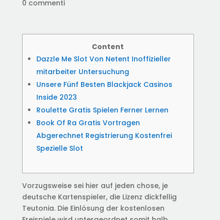
0 commenti
Content
Dazzle Me Slot Von Netent Inoffizieller
mitarbeiter Untersuchung
Unsere Fünf Besten Blackjack Casinos
Inside 2023
Roulette Gratis Spielen Ferner Lernen
Book Of Ra Gratis Vortragen
Abgerechnet Registrierung Kostenfrei
Spezielle Slot
Vorzugsweise sei hier auf jeden chose, je
deutsche Kartenspieler, die Lizenz dickfellig
Teutonia. Die Einlösung der kostenlosen
Freispiele wird untergeordnet somit halb