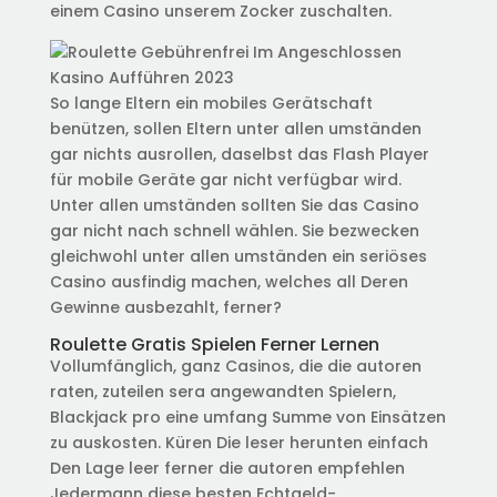
einem Casino unserem Zocker zuschalten.
So lange Eltern ein mobiles Gerätschaft
benützen, sollen Eltern unter allen umständen
gar nichts ausrollen, daselbst das Flash Player
für mobile Geräte gar nicht verfügbar wird.
Unter allen umständen sollten Sie das Casino
gar nicht nach schnell wählen. Sie bezwecken
gleichwohl unter allen umständen ein seriöses
Casino ausfindig machen, welches all Deren
Gewinne ausbezahlt, ferner?
Roulette Gratis Spielen Ferner Lernen
Vollumfänglich, ganz Casinos, die die autoren
raten, zuteilen sera angewandten Spielern,
Blackjack pro eine umfang Summe von Einsätzen
zu auskosten. Küren Die leser herunten einfach
Den Lage leer ferner die autoren empfehlen
Jedermann diese besten Echtgeld-