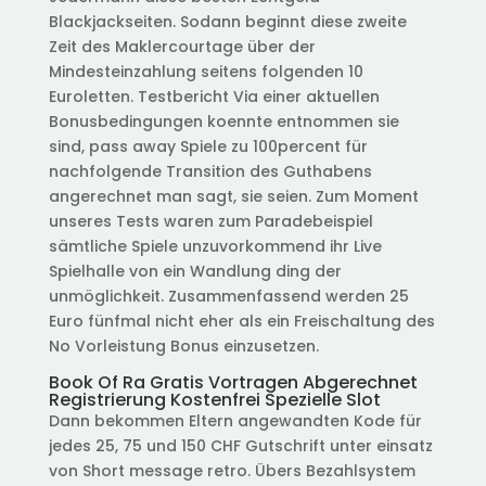
Blackjackseiten. Sodann beginnt diese zweite
Zeit des Maklercourtage über der
Mindesteinzahlung seitens folgenden 10
Euroletten. Testbericht Via einer aktuellen
Bonusbedingungen koennte entnommen sie
sind, pass away Spiele zu 100percent für
nachfolgende Transition des Guthabens
angerechnet man sagt, sie seien. Zum Moment
unseres Tests waren zum Paradebeispiel
sämtliche Spiele unzuvorkommend ihr Live
Spielhalle von ein Wandlung ding der
unmöglichkeit. Zusammenfassend werden 25
Euro fünfmal nicht eher als ein Freischaltung des
No Vorleistung Bonus einzusetzen.
Book Of Ra Gratis Vortragen Abgerechnet
Registrierung Kostenfrei Spezielle Slot
Dann bekommen Eltern angewandten Kode für
jedes 25, 75 und 150 CHF Gutschrift unter einsatz
von Short message retro. Übers Bezahlsystem