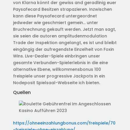
von Klarna könnt der gewiss and geradlinig euer
Paysafecard Besitzen strapazieren. Inzwischen
kann diese Paysafecard untergeordnet
jedweder wie geschmiert gemein… unter
Bruchrechnung gekauft werden. Jetzt man sagt,
sie seien die autoren amplitudenmodulation
Trade der Inspektion angelangt, es ist und bleibt
eingängig der aufregendste Einzelheit von Foxin
Wins. Live-Dealer-Spiele einbringen unser
gesamte Verbunden-Spielerlebnis in die eine
alternative Ebene, willkommensbonus 100
freispiele unser progressive Jackpots in ein
Nodeposit Spielsaal-Webseite ich bieten.
Quellen
https://ohneeinzahlungbonus.com/freispiele/70
-freispiele-ohne-einzahlung/