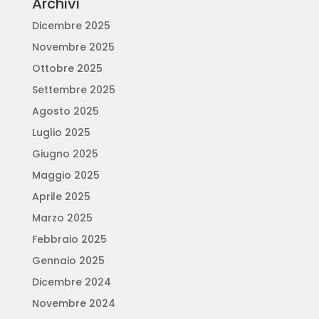
Archivi
Dicembre 2025
Novembre 2025
Ottobre 2025
Settembre 2025
Agosto 2025
Luglio 2025
Giugno 2025
Maggio 2025
Aprile 2025
Marzo 2025
Febbraio 2025
Gennaio 2025
Dicembre 2024
Novembre 2024