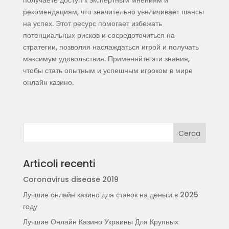
рекомендациям, что значительно увеличивает шансы
на успех. Этот ресурс помогает избежать
потенциальных рисков и сосредоточиться на
стратегии, позволяя наслаждаться игрой и получать
максимум удовольствия. Применяйте эти знания,
чтобы стать опытным и успешным игроком в мире
онлайн казино.
Articoli recenti
Coronavirus disease 2019
Лучшие онлайн казино для ставок на деньги в 2025
году
Лучшие Онлайн Казино Украины Для Крупных