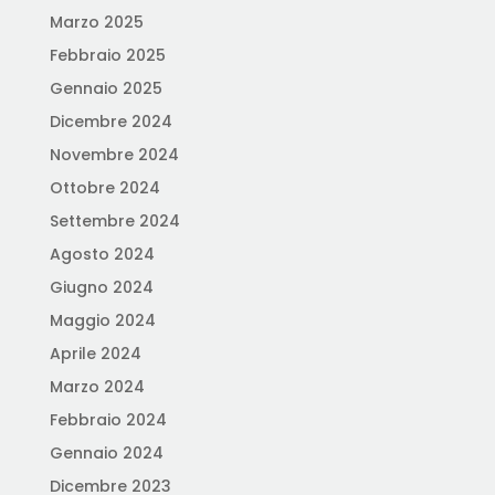
Marzo 2025
Febbraio 2025
Gennaio 2025
Dicembre 2024
Novembre 2024
Ottobre 2024
Settembre 2024
Agosto 2024
Giugno 2024
Maggio 2024
Aprile 2024
Marzo 2024
Febbraio 2024
Gennaio 2024
Dicembre 2023