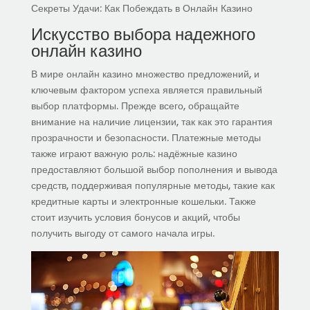
Секреты Удачи: Как Побеждать в Онлайн Казино
Искусство выбора надежного
онлайн казино
В мире онлайн казино множество предложений, и
ключевым фактором успеха является правильный
выбор платформы. Прежде всего, обращайте
внимание на наличие лицензии, так как это гарантия
прозрачности и безопасности. Платежные методы
также играют важную роль: надёжные казино
предоставляют большой выбор пополнения и вывода
средств, поддерживая популярные методы, такие как
кредитные карты и электронные кошельки. Также
стоит изучить условия бонусов и акций, чтобы
получить выгоду от самого начала игры.