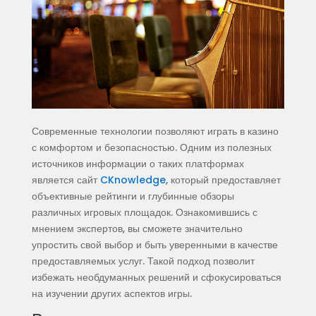
Современные технологии позволяют играть в казино
с комфортом и безопасностью. Одним из полезных
источников информации о таких платформах
является сайт
CKnowledge
, который предоставляет
объективные рейтинги и глубинные обзоры
различных игровых площадок. Ознакомившись с
мнением экспертов, вы сможете значительно
упростить свой выбор и быть уверенными в качестве
предоставляемых услуг. Такой подход позволит
избежать необдуманных решений и сфокусироваться
на изучении других аспектов игры.