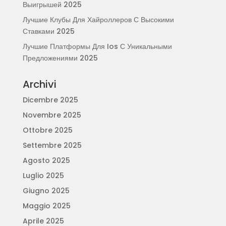
Выигрышей 2025
Лучшие Клубы Для Хайроллеров С Высокими
Ставками 2025
Лучшие Платформы Для Ios С Уникальными
Предложениями 2025
Archivi
Dicembre 2025
Novembre 2025
Ottobre 2025
Settembre 2025
Agosto 2025
Luglio 2025
Giugno 2025
Maggio 2025
Aprile 2025