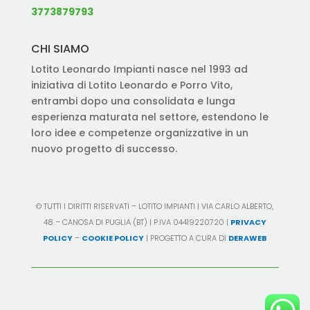
3773879793
CHI SIAMO
Lotito Leonardo Impianti nasce nel 1993 ad
iniziativa di Lotito Leonardo e Porro Vito,
entrambi dopo una consolidata e lunga
esperienza maturata nel settore, estendono le
loro idee e competenze organizzative in un
nuovo progetto di successo.
© TUTTI I DIRITTI RISERVATI – LOTITO IMPIANTI | VIA CARLO ALBERTO,
48 – CANOSA DI PUGLIA (BT) | P.IVA 04419220720 |
PRIVACY
POLICY
–
COOKIE POLICY
| PROGETTO A CURA DI
DERAWEB