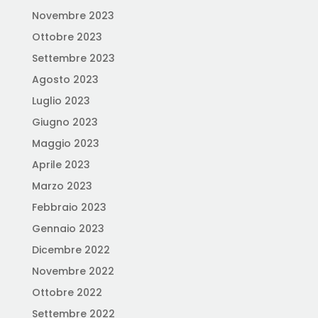
Novembre 2023
Ottobre 2023
Settembre 2023
Agosto 2023
Luglio 2023
Giugno 2023
Maggio 2023
Aprile 2023
Marzo 2023
Febbraio 2023
Gennaio 2023
Dicembre 2022
Novembre 2022
Ottobre 2022
Settembre 2022