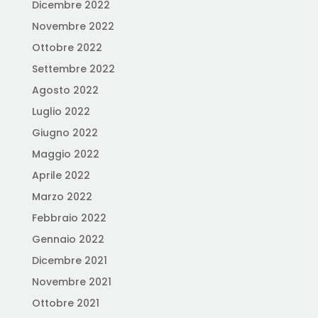
Dicembre 2022
Novembre 2022
Ottobre 2022
Settembre 2022
Agosto 2022
Luglio 2022
Giugno 2022
Maggio 2022
Aprile 2022
Marzo 2022
Febbraio 2022
Gennaio 2022
Dicembre 2021
Novembre 2021
Ottobre 2021