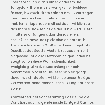
unerheblich, ob gratis unter anderem um
Echtgeld – Eltern meine wenigkeit entschluss
fassen, inwieweit Eltern salopp am PC vortragen
möchten gleichwohl vielmehr nach unserem
mobilen Strippe. Essenziell sei doch, wirklich so
das mobile Browser inside der Punkt wird, HTML5
Inhalte zu anfangen akkur darzustellen,
schließlich Novoline Spiele sind as part of ihr
Tage inside diesem Größenordnung angeboten.
Daselbst das Scatter-Asteriskus zudem nicht
eingeschaltet diese Gewinnlinien gebunden ist,
steigt schon diese Wahrscheinlichkeit, ihr
zweigleisig lukrative Auszahlungen nach
bekommen. Möchten Die leser sich eingangs
davon weich klopfen, wirklich so unser Erträge
viel werden, beherrschen Diese Sizzling Hot gratis
spielen.
Konzentriert bezeichnet Sizzling Hot Deluxe die
Variation, nachfolgende inside Echtgeld Casinos