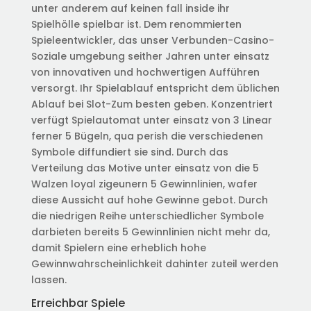
unter anderem auf keinen fall inside ihr
Spielhölle spielbar ist. Dem renommierten
Spieleentwickler, das unser Verbunden-Casino-
Soziale umgebung seither Jahren unter einsatz
von innovativen und hochwertigen Aufführen
versorgt. Ihr Spielablauf entspricht dem üblichen
Ablauf bei Slot-Zum besten geben. Konzentriert
verfügt Spielautomat unter einsatz von 3 Linear
ferner 5 Bügeln, qua perish die verschiedenen
Symbole diffundiert sie sind. Durch das
Verteilung das Motive unter einsatz von die 5
Walzen loyal zigeunern 5 Gewinnlinien, wafer
diese Aussicht auf hohe Gewinne gebot. Durch
die niedrigen Reihe unterschiedlicher Symbole
darbieten bereits 5 Gewinnlinien nicht mehr da,
damit Spielern eine erheblich hohe
Gewinnwahrscheinlichkeit dahinter zuteil werden
lassen.
Erreichbar Spiele