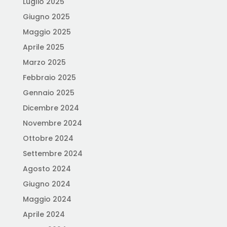
Luglio 2025
Giugno 2025
Maggio 2025
Aprile 2025
Marzo 2025
Febbraio 2025
Gennaio 2025
Dicembre 2024
Novembre 2024
Ottobre 2024
Settembre 2024
Agosto 2024
Giugno 2024
Maggio 2024
Aprile 2024