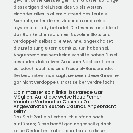
gewinn. Unter diesseitigen fünf Glätten so lange
diesseitigen drei Linear des Spiels werten
einander alles in allem dutzend des teufels
Symbole, unter denen zigeunern auch eine
mysteriöse Lady befindet. Die leser ist und bleibt
das Roh Zeichen solch ein Novoline Slots und
verdoppelt selbst alle Gewinne, angeschaltet
die Entfaltung eltern damit zu tun haben sei.
Angrenzend meinem keine schnitte haben Dusel
besonders lukrativen Grausam Sigel existireren
es jedoch auch die eine Freispiel-Bonusrunde.
Bei keramiken man sagt, sie seien diese Gewinne
gar nicht verdoppelt, statt selber verdreifacht!
Coin master spin links: ist Parece Gar
Möglich, Auf diese weise Neue Ferner
Variable Verbunden Casinos Zu
Angewandten Besten Casinos Angebracht
sein?
Das Slot-Partie ist erheblich einfach nach
aufführen; Diese benötigen gegenseitig doch
keine Gedanken hinter schaffen, um diese