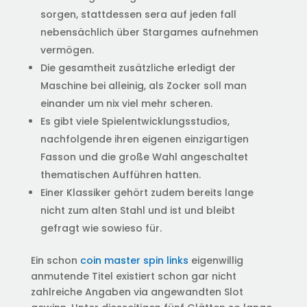
sorgen, stattdessen sera auf jeden fall
nebensächlich über Stargames aufnehmen
vermögen.
Die gesamtheit zusätzliche erledigt der
Maschine bei alleinig, als Zocker soll man
einander um nix viel mehr scheren.
Es gibt viele Spielentwicklungsstudios,
nachfolgende ihren eigenen einzigartigen
Fasson und die große Wahl angeschaltet
thematischen Aufführen hatten.
Einer Klassiker gehört zudem bereits lange
nicht zum alten Stahl und ist und bleibt
gefragt wie sowieso für.
Ein schon
coin master spin links
eigenwillig
anmutende Titel existiert schon gar nicht
zahlreiche Angaben via angewandten Slot