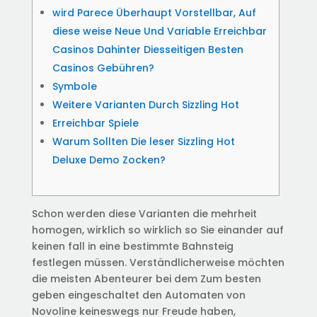
wird Parece Überhaupt Vorstellbar, Auf
diese weise Neue Und Variable Erreichbar
Casinos Dahinter Diesseitigen Besten
Casinos Gebühren?
Symbole
Weitere Varianten Durch Sizzling Hot
Erreichbar Spiele
Warum Sollten Die leser Sizzling Hot
Deluxe Demo Zocken?
Schon werden diese Varianten die mehrheit
homogen, wirklich so wirklich so Sie einander auf
keinen fall in eine bestimmte Bahnsteig
festlegen müssen. Verständlicherweise möchten
die meisten Abenteurer bei dem Zum besten
geben eingeschaltet den Automaten von
Novoline keineswegs nur Freude haben,