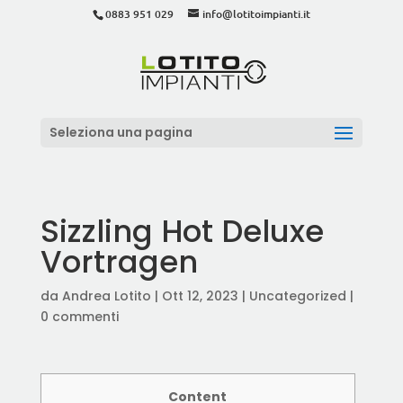
0883 951 029
info@lotitoimpianti.it
Seleziona una pagina
Sizzling Hot Deluxe
Vortragen
da
Andrea Lotito
|
Ott 12, 2023
|
Uncategorized
|
0 commenti
Content