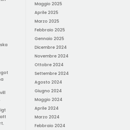
Maggio 2025
Aprile 2025
Marzo 2025
Febbraio 2025
Gennaio 2025
nska
Dicembre 2024
Novembre 2024
Ottobre 2024
ågot
Settembre 2024
na
Agosto 2024
Giugno 2024
ill
.
Maggio 2024
Aprile 2024
igt
att
Marzo 2024
t.
Febbraio 2024