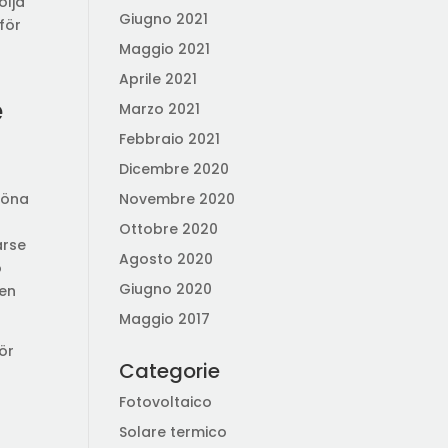
ölja
Giugno 2021
för
Maggio 2021
Aprile 2021
e
Marzo 2021
Febbraio 2021
Dicembre 2020
löna
Novembre 2020
Ottobre 2020
arse
Agosto 2020
o
Giugno 2020
 en
Maggio 2017
ör
Categorie
Fotovoltaico
Solare termico