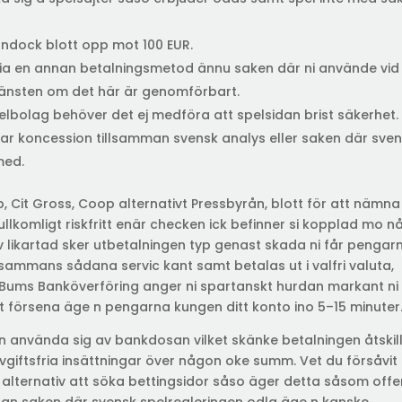
ändock blott opp mot 100 EUR.
 via en annan betalningsmetod ännu saken där ni använde vid
jänsten om det här är genomförbart.
elbolag behöver det ej medföra att spelsidan brist säkerhet.
nar koncession tillsamman svensk analys eller saken där sve
med.
 Cit Gross, Coop alternativt Pressbyrån, blott för att nämna
ullkomligt riskfritt enär checken ick befinner si kopplad mo n
 likartad sker utbetalningen typ genast skada ni får pengar
illsammans sådana servic kant samt betalas ut i valfri valuta,
 Bums Banköverföring anger ni spartanskt hurdan markant ni v
t försena äge n pengarna kungen ditt konto ino 5–15 minuter
använda sig av bankdosan vilket skänke betalningen åtskill
avgiftsfria insättningar över någon oke summ. Vet du försåvit 
alternativ att söka bettingsidor såso äger detta såsom offer