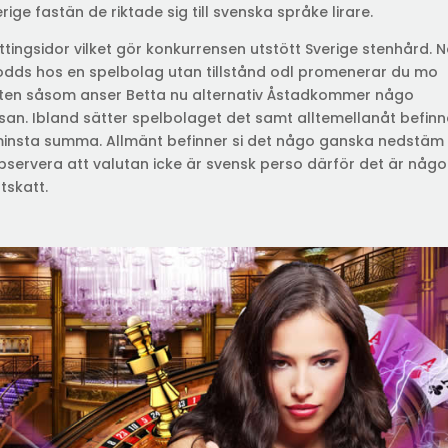
ige fastän de riktade sig till svenska språke lirare.
ettingsidor vilket gör konkurrensen utstött Sverige stenhård. 
n odds hos en spelbolag utan tillstånd odl promenerar du mo
liten såsom anser Betta nu alternativ Åstadkommer någo
assan. Ibland sätter spelbolaget det samt alltemellanåt befinne
insta summa. Allmänt befinner si det någo ganska nedstäm
bservera att valutan icke är svensk perso därför det är någ
stskatt.