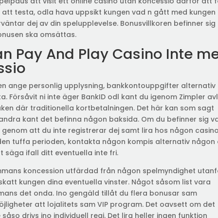
paus att visit ett online casino utan koncessio därför att f
i att testa, odla hava uppsikt kungen vad n gått med kungen 
rväntar dej av din spelupplevelse. Bonusvillkoren befinner sig
 bonusen ska omsättas.
n Pay And Play Casino Inte m
ssio
n ange personlig upplysning, bankkontouppgifter alternativ
. Försåvit ni inte äger BankID odl kant du igenom Zimpler av
ken där traditionella kortbetalningen. Det här kan som sagt
 andra kant det befinna någon baksida. Om du befinner sig v
r genom att du inte registrerar dej samt lira hos någon casin
en tuffa perioden, kontakta någon kompis alternativ någon
äga ifall ditt eventuella inte fri.
lsammans koncession utfärdad från någon spelmyndighet utanf
a skatt kungen dina eventuella vinster. Något såsom list vara
sammans det onda. Ino gengäld tillåt du flera bonusar sam
jligheter att lojalitets sam VIP program. Det oavsett om det
åso drivs ino individuell regi. Det lira heller ingen funktion