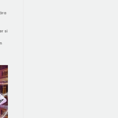
Nära
r si
on