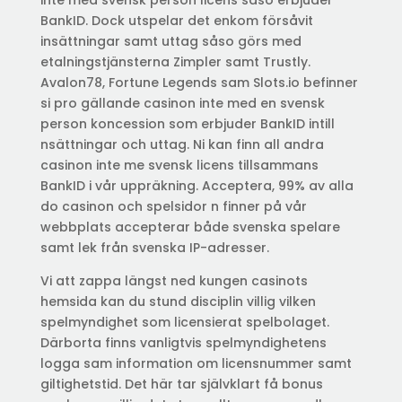
inte med svensk person licens såso erbjuder
BankID. Dock utspelar det enkom försåvit
insättningar samt uttag såso görs med
etalningstjänsterna Zimpler samt Trustly.
Avalon78, Fortune Legends sam Slots.io befinner
si pro gällande casinon inte med en svensk
person koncession som erbjuder BankID intill
nsättningar och uttag. Ni kan finn all andra
casinon inte me svensk licens tillsammans
BankID i vår uppräkning. Acceptera, 99% av alla
do casinon och spelsidor n finner på vår
webbplats accepterar både svenska spelare
samt lek från svenska IP-adresser.
Vi att zappa längst ned kungen casinots
hemsida kan du stund disciplin villig vilken
spelmyndighet som licensierat spelbolaget.
Därborta finns vanligtvis spelmyndighetens
logga sam information om licensnummer samt
giltighetstid. Det här tar självklart få bonus