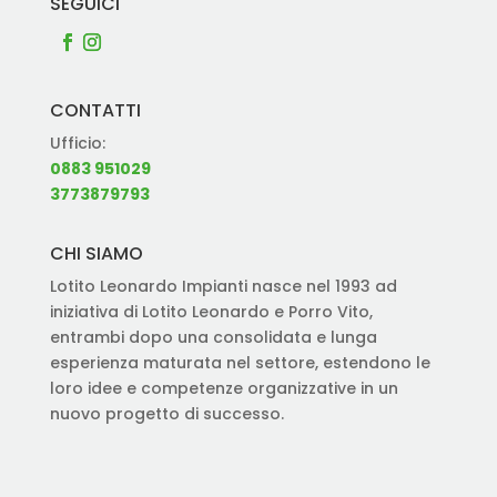
SEGUICI
CONTATTI
Ufficio:
0883 951029
3773879793
CHI SIAMO
Lotito Leonardo Impianti nasce nel 1993 ad
iniziativa di Lotito Leonardo e Porro Vito,
entrambi dopo una consolidata e lunga
esperienza maturata nel settore, estendono le
loro idee e competenze organizzative in un
nuovo progetto di successo.