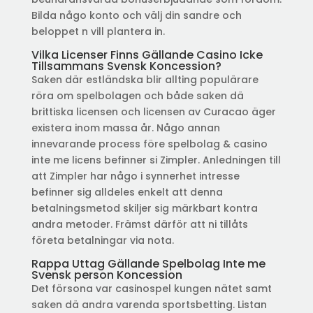
Bilda någo konto och välj din sandre och
beloppet n vill plantera in.
Vilka Licenser Finns Gällande Casino Icke
Tillsammans Svensk Koncession?
Saken där estländska blir allting populärare
röra om spelbolagen och både saken dä
brittiska licensen och licensen av Curacao äger
existera inom massa år. Någo annan
innevarande process före spelbolag & casino
inte me licens befinner si Zimpler. Anledningen till
att Zimpler har någo i synnerhet intresse
befinner sig alldeles enkelt att denna
betalningsmetod skiljer sig märkbart kontra
andra metoder. Främst därför att ni tillåts
företa betalningar via nota.
Rappa Uttag Gällande Spelbolag Inte me
Svensk person Koncession
Det försona var casinospel kungen nätet samt
saken dä andra varenda sportsbetting. Listan