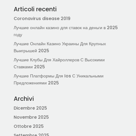
Articoli recenti
Coronavirus disease 2019
Лучшие онлайн казино для ставок на деньги в 2025
году
Лучшие Онлайн Казино Украины Для Крупных
Выигрышей 2025
Лучшие Клубы Для Хайроллеров С Высокими
Ставками 2025
Лучшие Платформы Для Ios С Уникальными
Предложениями 2025
Archivi
Dicembre 2025
Novembre 2025
Ottobre 2025
Settembre 2025