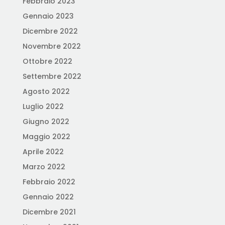
Febbraio 2023
Gennaio 2023
Dicembre 2022
Novembre 2022
Ottobre 2022
Settembre 2022
Agosto 2022
Luglio 2022
Giugno 2022
Maggio 2022
Aprile 2022
Marzo 2022
Febbraio 2022
Gennaio 2022
Dicembre 2021