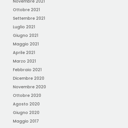
Novembre 2021
Ottobre 2021
Settembre 2021
Luglio 2021
Giugno 2021
Maggio 2021
Aprile 2021
Marzo 2021
Febbraio 2021
Dicembre 2020
Novembre 2020
Ottobre 2020
Agosto 2020
Giugno 2020
Maggio 2017