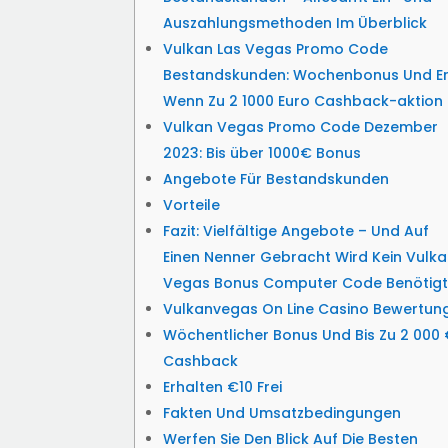
Auszahlungsmethoden Im Überblick
Vulkan Las Vegas Promo Code
Bestandskunden: Wochenbonus Und Er
Wenn Zu 2 1000 Euro Cashback-aktion
Vulkan Vegas Promo Code Dezember
2023: Bis über 1000€ Bonus
Angebote Für Bestandskunden
Vorteile
Fazit: Vielfältige Angebote ­– Und Auf
Einen Nenner Gebracht Wird Kein Vulk
Vegas Bonus Computer Code Benötig
Vulkanvegas On Line Casino Bewertun
Wöchentlicher Bonus Und Bis Zu 2 000
Cashback
Erhalten €10 Frei
Fakten Und Umsatzbedingungen
Werfen Sie Den Blick Auf Die Besten