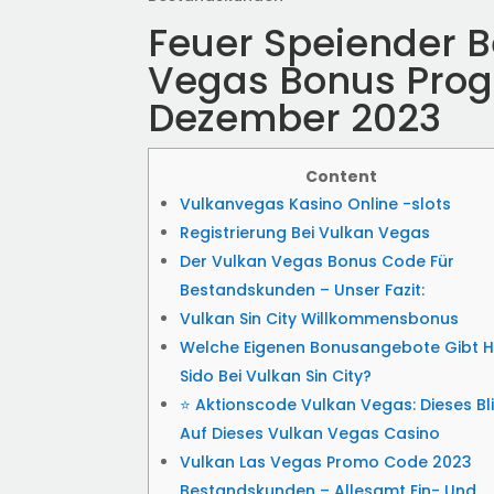
Feuer Speiender 
Vegas Bonus Prog
Dezember 2023
Content
Vulkanvegas Kasino Online -slots
Registrierung Bei Vulkan Vegas
Der Vulkan Vegas Bonus Code Für
Bestandskunden – Unser Fazit:
Vulkan Sin City Willkommensbonus
Welche Eigenen Bonusangebote Gibt 
Sido Bei Vulkan Sin City?
⭐ Aktionscode Vulkan Vegas: Dieses Bl
Auf Dieses Vulkan Vegas Casino
Vulkan Las Vegas Promo Code 2023
Bestandskunden – Allesamt Ein- Und