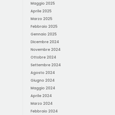
Maggio 2025
Aprile 2025
Marzo 2025
Febbraio 2025
Gennaio 2025
Dicembre 2024
Novembre 2024
Ottobre 2024
Settembre 2024
Agosto 2024
Giugno 2024
Maggio 2024
Aprile 2024
Marzo 2024
Febbraio 2024