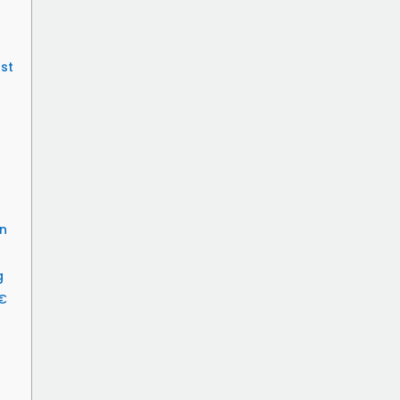
st
an
t
g
 €