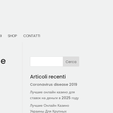
I
SHOP
CONTATTI
le
Articoli recenti
Coronavirus disease 2019
Лучшие онлайн казино для
ставок на деньги в 2025 году
Лучшие Онлайн Казино
Украины Для Крупных