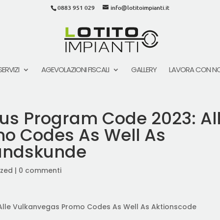
0883 951 029
info@lotitoimpianti.it
SERVIZI
AGEVOLAZIONI FISCALI
GALLERY
LAVORA CON NO
us Program Code 2023: Al
o Codes As Well As
tandskunde
ized
|
0 commenti
lle Vulkanvegas Promo Codes As Well As Aktionscode