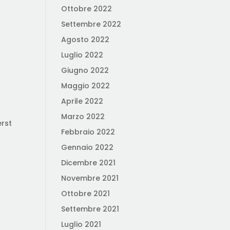
Ottobre 2022
Settembre 2022
Agosto 2022
Luglio 2022
Giugno 2022
Maggio 2022
Aprile 2022
Marzo 2022
rst
Febbraio 2022
Gennaio 2022
Dicembre 2021
Novembre 2021
Ottobre 2021
Settembre 2021
Luglio 2021