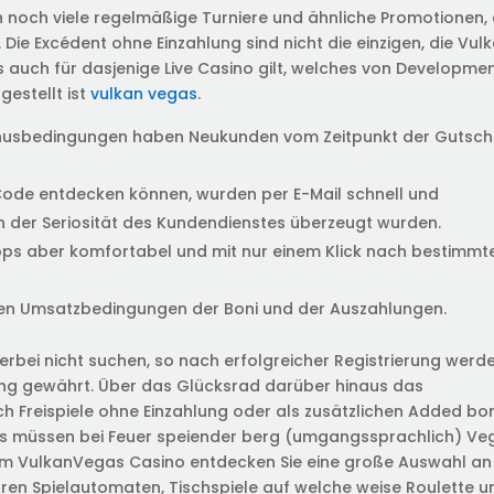
n noch viele regelmäßige Turniere und ähnliche Promotionen, 
 Die Excédent ohne Einzahlung sind nicht die einzigen, die Vul
 auch für dasjenige Live Casino gilt, welches von Developme
gestellt ist
vulkan vegas
.
Bonusbedingungen haben Neukunden vom Zeitpunkt der Gutschr
ode entdecken können, wurden per E-Mail schnell und
n der Seriosität des Kundendienstes überzeugt wurden.
ps aber komfortabel und mit nur einem Klick nach bestimmt
rten Umsatzbedingungen der Boni und der Auszahlungen.
rbei nicht suchen, so nach erfolgreicher Registrierung werd
hlung gewährt. Über das Glücksrad darüber hinaus das
h Freispiele ohne Einzahlung oder als zusätzlichen Added bo
ins müssen bei Feuer speiender berg (umgangssprachlich) Ve
Im VulkanVegas Casino entdecken Sie eine große Auswahl an
ren Spielautomaten, Tischspiele auf welche weise Roulette u