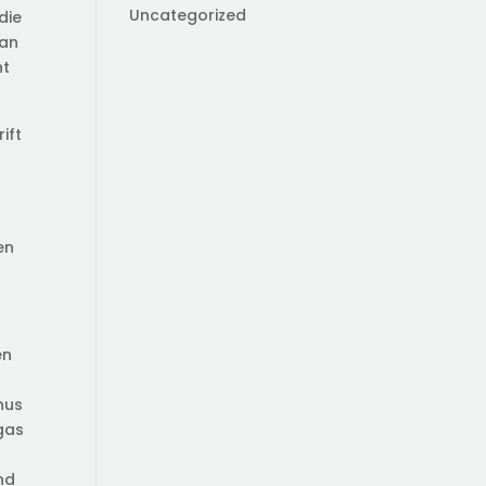
Uncategorized
die
kan
nt
ift
en
en
nus
gas
nd