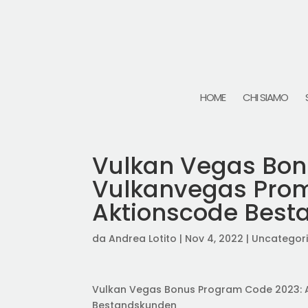
HOME
CHI SIAMO
Vulkan Vegas Bon
Vulkanvegas Prom
Aktionscode Bes
da
Andrea Lotito
|
Nov 4, 2022
|
Uncategor
Vulkan Vegas Bonus Program Code 2023: A
Bestandskunden