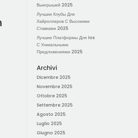
Выигрышей 2025
Лучшие Клубы Для
n
Хайроллеров С Высокими
Ставками 2025
Лучшие Платформы Для Ios
С Уникальными
Предложениями 2025
Archivi
Dicembre 2025
Novembre 2025
Ottobre 2025
Settembre 2025
Agosto 2025
Luglio 2025
Giugno 2025