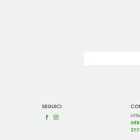
SEGUICI
CO
Uffi
088
377