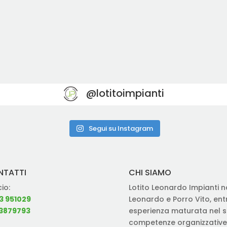
@lotitoimpianti
Segui su Instagram
NTATTI
CHI SIAMO
cio:
Lotito Leonardo Impianti na
3 951029
Leonardo e Porro Vito, en
3879793
esperienza maturata nel se
competenze organizzative 