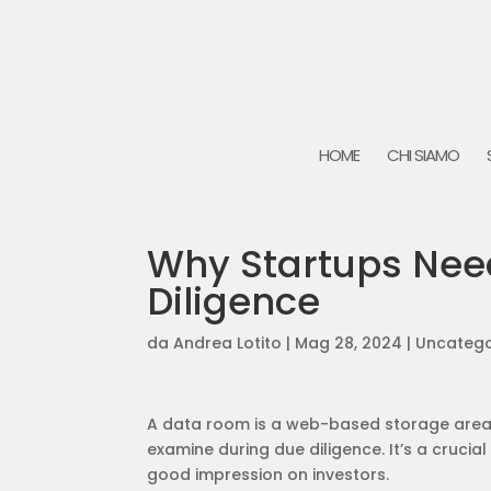
HOME
CHI SIAMO
Why Startups Nee
Diligence
da
Andrea Lotito
|
Mag 28, 2024
|
Uncatego
A data room is a web-based storage area w
examine during due diligence. It’s a crucial
good impression on investors.