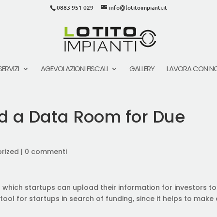
0883 951 029
info@lotitoimpianti.it
SERVIZI
AGEVOLAZIONI FISCALI
GALLERY
LAVORA CON NO
d a Data Room for Due
rized
|
0 commenti
hich startups can upload their information for investors to
 tool for startups in search of funding, since it helps to make