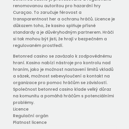
renomovanou autoritou pro hazardní hry
Curaçao. To zaručuje férovost a
transparentnost her a ochranu hráčů. Licence je
důkazem toho, že kasino splňuje přísné
standardy a je důvěryhodným partnerem. Hráči
si tak mohou být jisti, že hrají v bezpečném a
regulovaném prostředí.
Betonred casino se zavázalo k zodpovědnému
hraní. Kasino nabízí nástroje pro kontrolu nad
hraním, jako je možnost nastavení limitů vkladů
a sázek, možnost sebevyloučení a kontakt na
organizace pro pomoc hráčům se závislostí.
Společnost betonred casino klade velký důraz
na komunitu a pomáhá hráčům s potenciálními
problémy.
Licence
Regulační orgán
Platnost licence