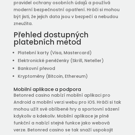
pravidel ochrany osobních údajů a používá
moderní bezpečnostní opatření. Hráči si mohou
být jisti, že jejich data jsou v bezpečí a nebudou
zneužita.
Přehled dostupných
platebních metod
Platební karty (Visa, Mastercard)
Elektronické peněženky (Skrill, Neteller)
Bankovní převod
Kryptoměny (Bitcoin, Ethereum)
Mobilní aplikace a podpora
Betonred casino nabízí mobilní aplikaci pro
Android a mobilní verzi webu pro iOS. Hráči si tak
mohou užít své oblíbené hry a sportovní sázení
kdykoliv a kdekoliv. Mobilní aplikace je plně
funkční a nabízí stejné funkce jako webová
verze. Betonred casino se tak snaží uspokojit