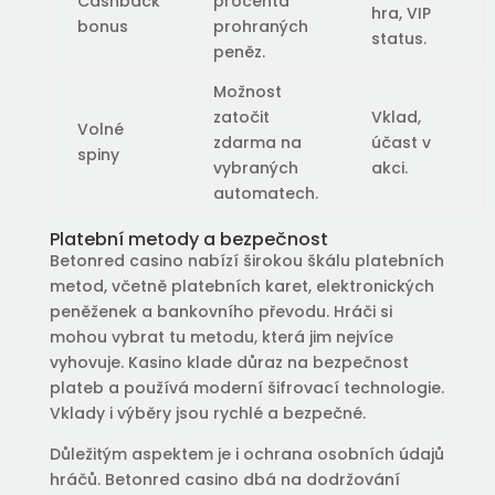
Cashback
procenta
hra, VIP
bonus
prohraných
status.
peněz.
Možnost
zatočit
Vklad,
Volné
zdarma na
účast v
spiny
vybraných
akci.
automatech.
Platební metody a bezpečnost
Betonred casino nabízí širokou škálu platebních
metod, včetně platebních karet, elektronických
peněženek a bankovního převodu. Hráči si
mohou vybrat tu metodu, která jim nejvíce
vyhovuje. Kasino klade důraz na bezpečnost
plateb a používá moderní šifrovací technologie.
Vklady i výběry jsou rychlé a bezpečné.
Důležitým aspektem je i ochrana osobních údajů
hráčů. Betonred casino dbá na dodržování