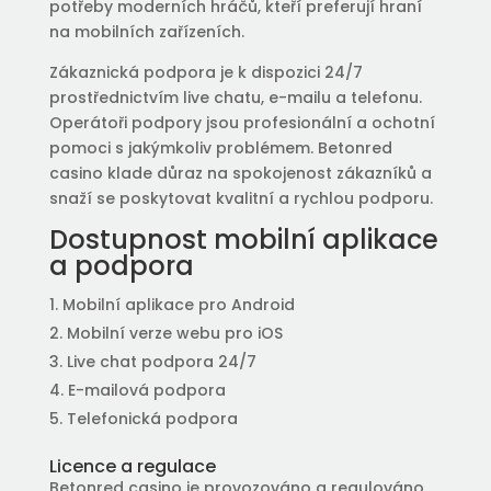
potřeby moderních hráčů, kteří preferují hraní
na mobilních zařízeních.
Zákaznická podpora je k dispozici 24/7
prostřednictvím live chatu, e-mailu a telefonu.
Operátoři podpory jsou profesionální a ochotní
pomoci s jakýmkoliv problémem. Betonred
casino klade důraz na spokojenost zákazníků a
snaží se poskytovat kvalitní a rychlou podporu.
Dostupnost mobilní aplikace
a podpora
Mobilní aplikace pro Android
Mobilní verze webu pro iOS
Live chat podpora 24/7
E-mailová podpora
Telefonická podpora
Licence a regulace
Betonred casino je provozováno a regulováno