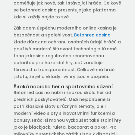
odměňuje jak nové, tak i stávající hráče. Celkově
se betonred casino prezentuje jako platforma,
kde si každý najde to své.
Základem úspěchu moderního online kasina je
bezpečnost a spolehlivost.
Betonred casino
klade důraz na ochranu osobních údajů hráčů a
používá moderní šifrovací technologie. Kromě
toho je kasino regulováno renomovanou
autoritou pro hazardní hry, což zaručuje
férovost a transparentnost. Celkově má hráč
jistotu, že jeho vklady i výhry jsou v bezpečí.
Široká nabídka her a sportovního sázení
Betonred casino nabízí širokou škálu her od
předních poskytovatelů. Mezi nejoblíbenější
patří klasické sloty s různými tématy, ale i
moderní video sloty s inovativními funkcemi a
bonusy. Hráči si mohou vyzkoušet také stolní hry
jako je blackjack, ruleta, baccarat a poker. Pro
milovníky autentického zážitku jsou k dispozici i