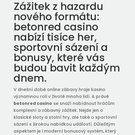
Zážitek z hazardu
nového formátu:
betonred casino
nabízí tisíce her,
sportovní sázení a
bonusy, které vás
budou bavit každým
dnem.
V dnešní době online zábavy hraje kasino
významnou roli v životě mnoha lidí. A právě
betonred casino
se snaží nabídnout hráčům
komplexní a zábavný zážitek. Nejde jen o
klasické sloty a stolní hry, ale také o sportovní
sázení s širokou nabídkou událostí. Důležitým
aspektem je i moderní bonusový systém, který