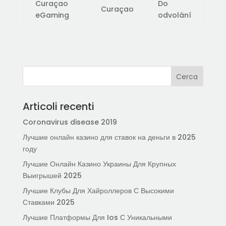
Curaçao
Do
Curaçao
eGaming
odvolání
Articoli recenti
Coronavirus disease 2019
Лучшие онлайн казино для ставок на деньги в 2025
году
Лучшие Онлайн Казино Украины Для Крупных
Выигрышей 2025
Лучшие Клубы Для Хайроллеров С Высокими
Ставками 2025
Лучшие Платформы Для Ios С Уникальными