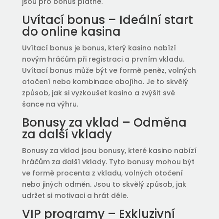
jsou pro bonus platné.
Uvítací bonus – Ideální start
do online kasina
Uvítací bonus je bonus, který kasino nabízí
novým hráčům při registraci a prvním vkladu.
Uvítací bonus může být ve formě peněz, volných
otočení nebo kombinace obojího. Je to skvělý
způsob, jak si vyzkoušet kasino a zvýšit své
šance na výhru.
Bonusy za vklad – Odměna
za další vklady
Bonusy za vklad jsou bonusy, které kasino nabízí
hráčům za další vklady. Tyto bonusy mohou být
ve formě procenta z vkladu, volných otočení
nebo jiných odměn. Jsou to skvělý způsob, jak
udržet si motivaci a hrát déle.
VIP programy – Exkluzivní