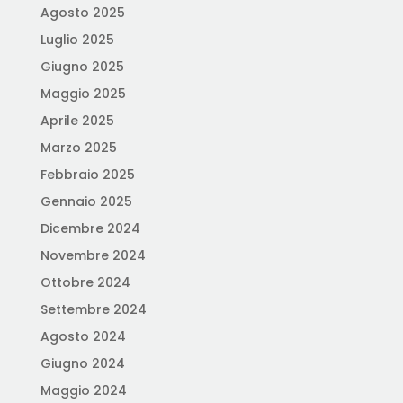
Agosto 2025
Luglio 2025
Giugno 2025
Maggio 2025
Aprile 2025
Marzo 2025
Febbraio 2025
Gennaio 2025
Dicembre 2024
Novembre 2024
Ottobre 2024
Settembre 2024
Agosto 2024
Giugno 2024
Maggio 2024