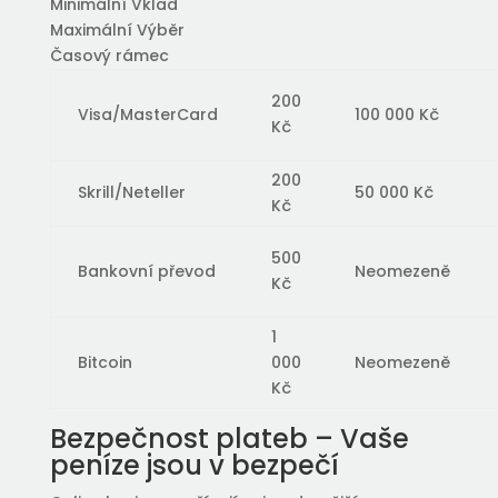
Minimální Vklad
Maximální Výběr
Časový rámec
200
Visa/MasterCard
100 000 Kč
Kč
200
Skrill/Neteller
50 000 Kč
Kč
500
Bankovní převod
Neomezeně
Kč
1
Bitcoin
000
Neomezeně
Kč
Bezpečnost plateb – Vaše
peníze jsou v bezpečí