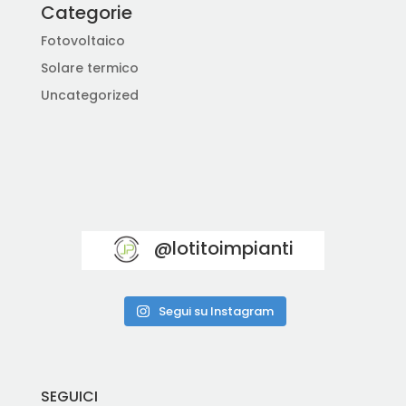
Categorie
Fotovoltaico
Solare termico
Uncategorized
@lotitoimpianti
Segui su Instagram
SEGUICI