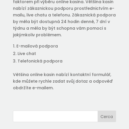
faktorem při výběru online kasina. Většina kasin
nabízí zákaznickou podporu prostřednictvím e-
mailu, live chatu a telefonu. Zákaznická podpora
by měla být dostupná 24 hodin denně, 7 dní v
týdnu a měla by být schopna vám pomoci s
jakýmkoliv problémem.
E-mailová podpora
Live chat
Telefonická podpora
Většina online kasin nabízí kontaktní formulář,
kde můžete rychle zadat svůj dotaz a odpověď
obdržíte e-mailem.