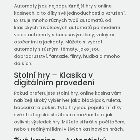
Automaty jsou nejpopulárnější hry v online
kasinech, a to díky své jednoduchosti a vzrušení.
Existuje mnoho různých typů automatů, od
klasických tříválcových automatů po moderní
video automaty s bonusovými koly, volnými
otočeními a jackpoty. Můžete si vybrat
automaty s různými tématy, jako jsou
dobrodružství, fantazie, filmy, hudba a mnoho
dalších.
Stolní hry – Klasika v
digitálním provedení
Pokud preferujete stolní hry, online kasina vám
nabízejí široký výběr her jako blackjack, ruleta,
baccarat a poker. Tyto hry jsou populární díky
své strategické složitosti a možnostem, jak
ovlivnit výsledek hry. Můžete si hrát s počítačem,
nebo s reálnými lidmi v živých kasinových hrách.