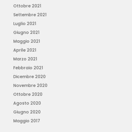
Ottobre 2021
Settembre 2021
Luglio 2021
Giugno 2021
Maggio 2021
Aprile 2021
Marzo 2021
Febbraio 2021
Dicembre 2020
Novembre 2020
Ottobre 2020
Agosto 2020
Giugno 2020
Maggio 2017